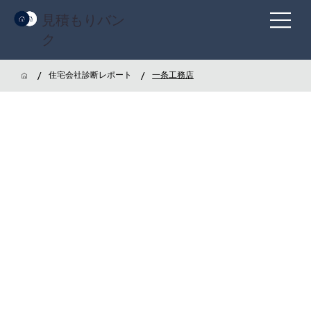
見積もりバン
ク
/
/
住宅会社診断レポート
一条工務店