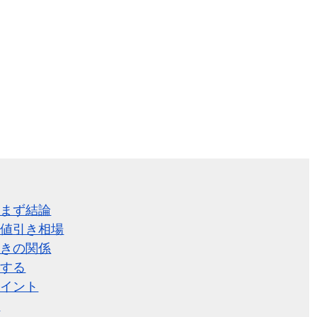
？まず結論
の値引き相場
引きの関係
解する
ポイント
用