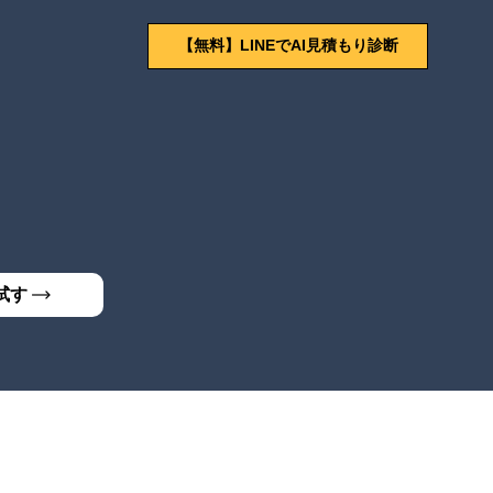
【無料】LINEでAI見積もり診断
試す