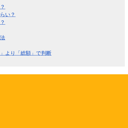
る？
くらい？
る？
方法
額」より「総額」で判断