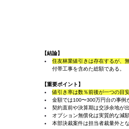
【結論】
住友林業値引きは存在するが、
付帯工事を含めた総額である。
【重要ポイント】
値引き率は数％前後が一つの目
金額では100〜300万円台の事
契約直前や決算期は交渉余地が
オプション無償化は実質的な減
本部決裁案件は担当者裁量外と