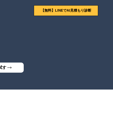
【無料】LINEでAI見積もり診断
試す