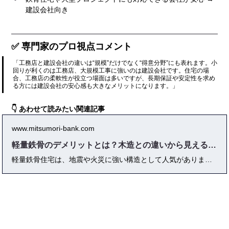
建設会社向き
✅ 専門家のプロ視点コメント
「工務店と建設会社の違いは“規模”だけでなく“得意分野”にも表れます。小
回りが利くのは工務店、大規模工事に強いのは建設会社です。住宅の場
合、工務店の柔軟性が役立つ場面は多いですが、長期保証や安定性を求め
る方には建設会社の安心感も大きなメリットになります。」
👇 あわせて読みたい関連記事
www.mitsumori-bank.com
軽量鉄骨のデメリットとは？木造との違いから見える注意ポイント
軽量鉄骨住宅は、地震や火災に強い構造として人気がありますが、実際には「断熱性が低い」「間取り変更が難しい」「解体費が高い」などのデメリットも存在します。本記事では、軽量鉄骨の構造や特徴をわかりやすく解説し、木造住宅との違いを徹底比較。さらに、よくある失敗例やメンテナンスコストの実態、購入前にチェックすべきポイントを具体的に紹介します。後悔しないために知っておくべき注意点を、専門家視点で詳しくまとめました。