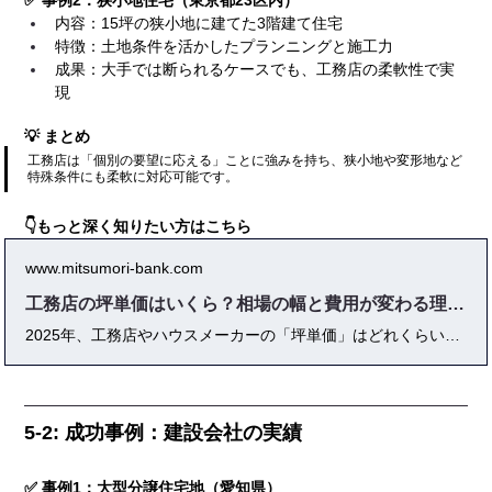
✅ 事例2：狭小地住宅（東京都23区内）
内容：15坪の狭小地に建てた3階建て住宅
特徴：土地条件を活かしたプランニングと施工力
成果：大手では断られるケースでも、工務店の柔軟性で実
現
💡 まとめ
工務店は「個別の要望に応える」ことに強みを持ち、狭小地や変形地など
特殊条件にも柔軟に対応可能です。
👇もっと深く知りたい方はこちら
www.mitsumori-bank.com
工務店の坪単価はいくら？相場の幅と費用が変わる理由をわかりやすく解説
2025年、工務店やハウスメーカーの「坪単価」はどれくらいが相場なのか？ 家づくりを検討する人にとって、最初に直面するのが「坪単価」という指標です。しかし、同じ「60万円/坪」と書かれていても、含まれる工事や仕様は会社によって大きく異なります。 本記事では、工務店の坪単価の基本構造・全国平均・地域別相場・大手メーカーとの比較・構造やグレードによる違い・コストダウン方法まで徹底解説します。さらに、契約後の落とし穴や資金計画の注意点も網羅。住宅業界で10年以上の経験を持つ著者が、最新データと実体験を交えてわかりやすくお伝えします。 坪単価を正しく理解すれば、見積もりの不透明さを解消し、後悔しない家づくりが可能になります。これから注文住宅を検討する方にとって、必携の完全ガイドです。
5-2: 成功事例：建設会社の実績
✅ 事例1：大型分譲住宅地（愛知県）