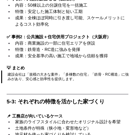
内容：50棟以上の分譲住宅を一括施工
特徴：安定した施工体制と短い工期
成果：全棟ほぼ同時に引き渡し可能、スケールメリットに
よるコスト効率化
✅ 事例2：公共施設＋住宅併用プロジェクト（大阪府）
内容：商業施設の一部に住宅エリアを併設
特徴：鉄骨造・RC造に強みを発揮
成果：安全基準の高い施工で地域から信頼を獲得
💡 まとめ
建設会社は「規模の大きな案件」「多棟数の住宅」「鉄骨・RC構造」に強
みがあり、安心感と効率性を提供します。
5-3: それぞれの特徴を活かした家づくり
📌 工務店が向いているケース
家族のライフスタイルに合わせたオリジナル設計を希望
土地条件が特殊（狭小地・変形地など）
地元材を使った家づくりを検討している