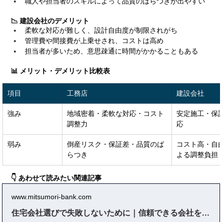
職人や担当者のスキルによって品質のばらつきが出やすい
📉 建設会社のデメリット
柔軟な対応が難しく、設計自由度が制限されがち
管理費や間接費が上乗せされ、コストは高め
担当者が多いため、意思疎通に時間がかかることもある
📊 メリット・デメリット比較表
項目
工務店
建設会社
強み
地域密着・柔軟な対応・コスト
安定施工・保
調整力
応
弱み
倒産リスク・保証差・品質のば
コスト高・自
らつき
よる調整負担
👇 あわせて読みたい関連記事
www.mitsumori-bank.com
住宅会社選びで失敗しないために｜信頼できる会社を見極める方法