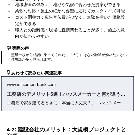
地域密着の強み：土地勘や気候に合わせた提案ができる
柔軟な対応：施主の細かな要望に応じてカスタマイズ可能
コスト調整力：広告宣伝費が少なく、無駄を省いた価格設
定ができる
職人との距離感：現場に直接関わることが多く、施主の意
向が伝わりやすい
💡 実際の声
「壁紙一枚から相談に乗ってくれた」「大手にはない融通が効いた」とい
う体験談が多く見られます。
👇 あわせて読みたい関連記事
www.mitsumori-bank.com
工務店のデメリット5選！ハウスメーカーと何が違うのか
工務店で家を建てるときに「本当に大丈夫？」「ハウスメーカーとの違いは？」と不安を感じていませんか？ このガイドでは、**工務店のデメリットをリアルな実例と専門家目線で徹底解説。**費用や品質、工期のリスク、そしてハウスメーカーとの違い・工務店のメリットもまとめて比較します。 実体験や一次情報をふんだんに盛り込み、“後悔しないためのチェックリスト”や選び方のポイントも紹介。これから注文住宅を検討する方必見の完全保存版です。
4-2: 建設会社のメリット：大規模プロジェクトと