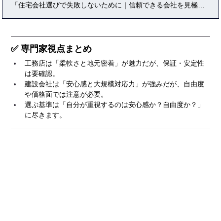
「住宅会社選びで失敗しないために｜信頼できる会社を見極める方法」では、ハウスメーカーや工務店を選ぶ際の基準や注意点をわかりやすく解説。実際の口コミ・体験談・比較表を交え、初心者から経験者まで役立つ内容をまとめています。価格・性能・デザイン・保証など、多角的な視点で住宅会社を評価するための完全ガイドです。
✅ 専門家視点まとめ
工務店は「柔軟さと地元密着」が魅力だが、保証・安定性
は要確認。
建設会社は「安心感と大規模対応力」が強みだが、自由度
や価格面では注意が必要。
選ぶ基準は「自分が重視するのは安心感か？自由度か？」
に尽きます。