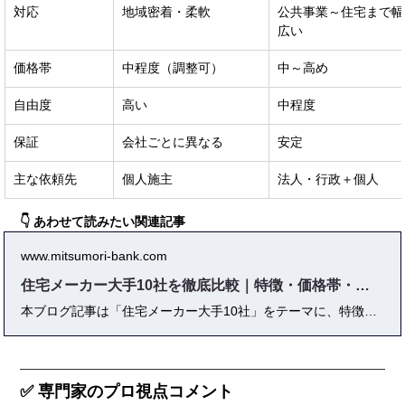
対応
地域密着・柔軟
公共事業～住宅まで幅
広い
価格帯
中程度（調整可）
中～高め
自由度
高い
中程度
保証
会社ごとに異なる
安定
主な依頼先
個人施主
法人・行政＋個人
👇 あわせて読みたい関連記事
www.mitsumori-bank.com
住宅メーカー大手10社を徹底比較｜特徴・価格帯・評判まとめ
本ブログ記事は「住宅メーカー大手10社」をテーマに、特徴・価格帯・評判を徹底解説しています。初心者向けに基礎知識を整理しつつ、実際の口コミや体験談、プロの視点からの注意点も掲載。さらに、地域別の人気メーカーや最新の業界トレンドも紹介し、家づくりを検討中の方が 安心して比較・検討できる情報源 になるよう構成しました。
✅ 専門家のプロ視点コメント