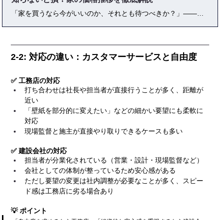
「家を買うなら今がいいのか、それとも待つべきか？」——住宅購入を考える多くの人が直面する悩みです。実は家の価格は、土地代・建築費・諸費用・維持費など複数の要素で成り立ち、さらに資材高騰・人件費・金利動向といった社会情勢に大きく左右されます。本記事では 「家 価格」 をテーマに、過去10年の推移から最新の市場動向、今後の見通しまでを徹底解説。初心者でも理解しやすい基礎知識から、実際のシミュレーション、資金計画の立て方まで網羅しています。この記事を読めば、「後悔しない住宅購入のための判断軸」が明確になるはずです。
2-2: 対応の違い：カスタマーサービスと自由度
✅ 工務店の対応
打ち合わせは社長や担当者が直接行うことが多く、距離が
近い
「壁紙を部分的に変えたい」などの細かい要望にも柔軟に
対応
現場監督と施主が直接やり取りできるケースも多い
✅ 建設会社の対応
担当者が分業化されている（営業・設計・現場監督など）
会社としての体制が整っているため安心感がある
ただし要望の変更は社内調整が必要なことが多く、スピー
ド感は工務店に劣る場合あり
💡 ポイント