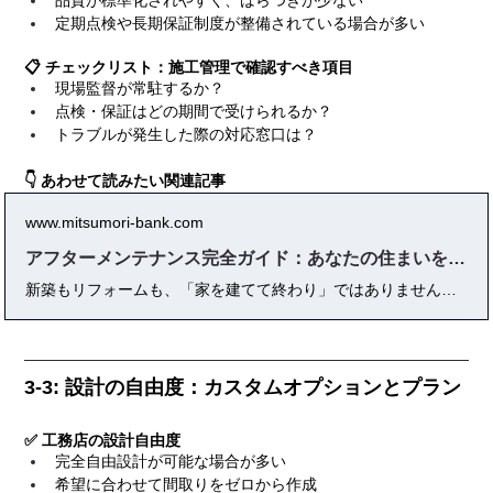
品質が標準化されやすく、ばらつきが少ない
定期点検や長期保証制度が整備されている場合が多い
📋 チェックリスト：施工管理で確認すべき項目
現場監督が常駐するか？
点検・保証はどの期間で受けられるか？
トラブルが発生した際の対応窓口は？
👇 あわせて読みたい関連記事
www.mitsumori-bank.com
アフターメンテナンス完全ガイド：あなたの住まいを守る秘訣
新築もリフォームも、「家を建てて終わり」ではありません。本記事ではアフターメンテナンスの基本から費用相場、実践例、よくあるトラブル、業者選び、資格、Q&Aまで徹底解説。住宅の寿命と価値を守る“本当に役立つ”知識・一次情報を、プロ視点で詳しくご紹介。安心できる住まいを守るための“保存版ガイド”です。
3-3: 設計の自由度：カスタムオプションとプラン
✅ 工務店の設計自由度
完全自由設計が可能な場合が多い
希望に合わせて間取りをゼロから作成