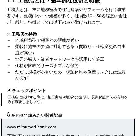
1-1: 工務店とは？基本的な役割と特徴
工務店とは、主に地域密着で住宅建築やリフォームを行う事業
者です。規模は小～中規模が多く、社員数10～50名程度の会社
が一般的。特徴としては以下の点が挙げられます。
✅ 工務店の特徴
地域密着型で顧客との距離が近い
柔軟に施主の要望に対応できる（間取り・仕様変更の自由
度が高い）
地元の職人・業者ネットワークを活用して施工
価格が比較的リーズナブルな傾向
ただし規模が小さいため、保証体制や倒産リスクには注意
が必要
📌 チェックポイント
工務店に依頼する際は、施工実績や地域での評判、長期保証体制の有無を
必ず確認しましょう。
👇 あわせて読みたい関連記事
www.mitsumori-bank.com