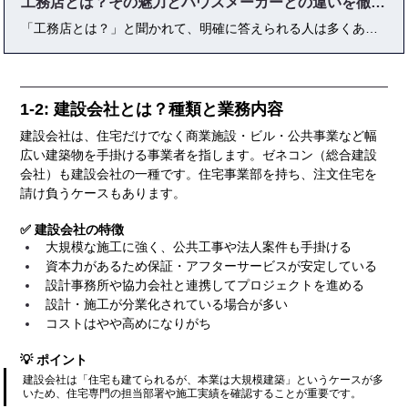
工務店とは？その魅力とハウスメーカーとの違いを徹底解説
「工務店とは？」と聞かれて、明確に答えられる人は多くありません。工務店は地域密着で柔軟な家づくりを得意とし、ハウスメーカーや設計事務所とは異なる役割を担っています。本記事では、工務店の基本知識・種類・特徴から、ハウスメーカーとの違い、メリット・デメリット、選び方の比較ポイントまでを徹底解説。さらに、2025年時点の最新データや実務経験に基づくプロのアドバイスも紹介し、理想の家づくりを成功させるための知識をわかりやすくまとめました。
1-2: 建設会社とは？種類と業務内容
建設会社は、住宅だけでなく商業施設・ビル・公共事業など幅
広い建築物を手掛ける事業者を指します。ゼネコン（総合建設
会社）も建設会社の一種です。住宅事業部を持ち、注文住宅を
請け負うケースもあります。
✅ 建設会社の特徴
大規模な施工に強く、公共工事や法人案件も手掛ける
資本力があるため保証・アフターサービスが安定している
設計事務所や協力会社と連携してプロジェクトを進める
設計・施工が分業化されている場合が多い
コストはやや高めになりがち
💡 ポイント
建設会社は「住宅も建てられるが、本業は大規模建築」というケースが多
いため、住宅専門の担当部署や施工実績を確認することが重要です。