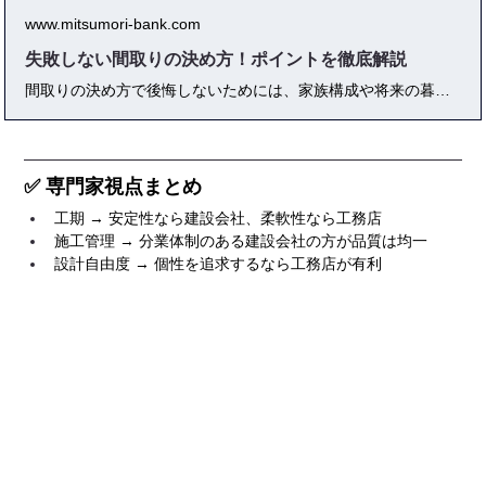
www.mitsumori-bank.com
失敗しない間取りの決め方！ポイントを徹底解説
間取りの決め方で後悔しないためには、家族構成や将来の暮らしまで見据えた計画が不可欠です。このブログでは、失敗しない間取りの具体的な手順や動線・収納・採光のポイント、人気プランの比較、プロのアドバイスや体験談まで徹底解説。これから家づくりを始める方が「本当に快適な間取り」を実現するための総合ガイドです。
✅ 専門家視点まとめ
工期 → 安定性なら建設会社、柔軟性なら工務店
施工管理 → 分業体制のある建設会社の方が品質は均一
設計自由度 → 個性を追求するなら工務店が有利