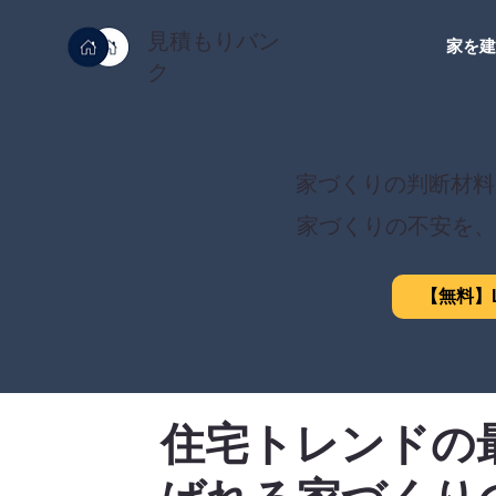
見積もりバン
家を
ク
家づくりの判断材料
家づくりの不安を、
【無料】L
住宅トレンドの