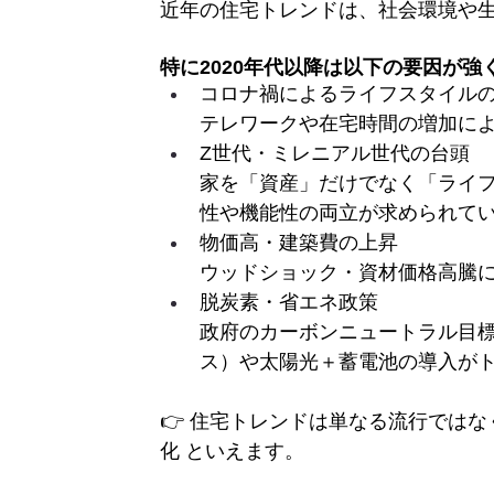
近年の住宅トレンドは、社会環境や
特に2020年代以降は以下の要因が
コロナ禍によるライフスタイル
テレワークや在宅時間の増加に
Z世代・ミレニアル世代の台頭
家を「資産」だけでなく「ライ
性や機能性の両立が求められて
物価高・建築費の上昇
ウッドショック・資材価格高騰
脱炭素・省エネ政策
政府のカーボンニュートラル目標
ス）や太陽光＋蓄電池の導入が
👉 住宅トレンドは単なる流行では
化 といえます。