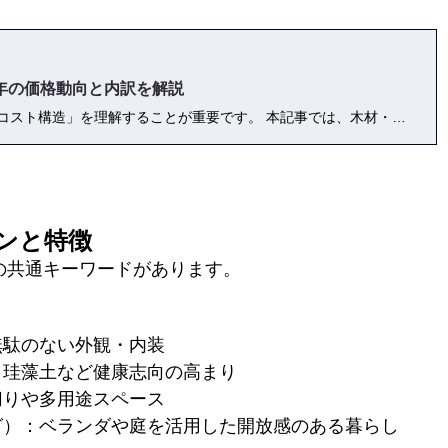
5年の価格動向と内訳を解説
注文住宅の材料費が上がる今、家づくりの「コスト構造」を理解することが重要です。 本記事では、木材・断熱材・設備など主要資材の相場や、坪単価への影響、2025年の価格動向を専門家がわかりやすく解説。 材料費の高騰を乗り越えるための資金計画、補助金・ローン活用法、そして安くても満足度の高い家を建てるコツを紹介します。 「なぜ高くなったのか」「どこを削るべきでないのか」が明確になる、実践型の住宅費用ガイドです。
インと特徴
かの共通キーワードがあります。
無駄のない外観・内装
・珪藻土など健康志向の高まり
切りや多用途スペース
グ）：ベランダや庭を活用した開放感のある暮らし