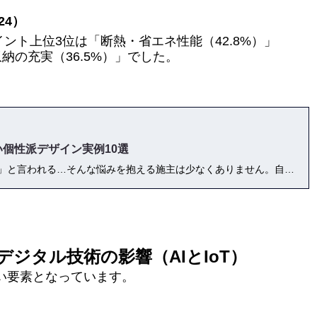
24）
ント上位3位は「断熱・省エネ性能（42.8%）」
収納の充実（36.5%）」でした。
個性派デザイン実例10選
せっかく注文住宅を建てたのに「建売みたい」と言われる…そんな悩みを抱える施主は少なくありません。自由度の高さが魅力の注文住宅も、無難な選択の積み重ねや標準仕様に任せきりにすると、結果的に建売住宅と大差ない仕上がりになってしまいます。本記事では、注文住宅が「建売感」を持ってしまう原因を徹底解説し、外観・内装・間取り・素材選びなどの工夫で個性を出す方法を紹介。さらに、吹き抜けや外構計画、テーマ性を持たせた和モダンスタイルなど、失敗しないデザイン実例10選も掲載しています。後半では、後悔しないための打ち合わせ術やコストバランスの考え方、建売との違いを理解するためのQ&Aも収録。2025年最新の住宅事情に基づき、「注文住宅らしい家」を実現するための完全ガイドです。
るデジタル技術の影響（AIとIoT）
ない要素となっています。