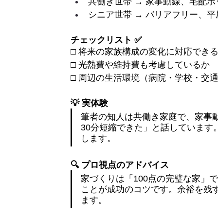
共働き世帯 → 家事動線、宅配
シニア世帯 → バリアフリー、
チェックリスト ✅
□ 将来の家族構成の変化に対応でき
□ 光熱費や維持費も考慮しているか
□ 周辺の生活環境（病院・学校・交
💡 実体験
筆者の知人は共働き家庭で、家事
30分短縮できた」と話しています
します。
🔍 プロ視点のアドバイス
家づくりは「100点の完璧な家」
ことが成功のコツです。余裕を残
ます。