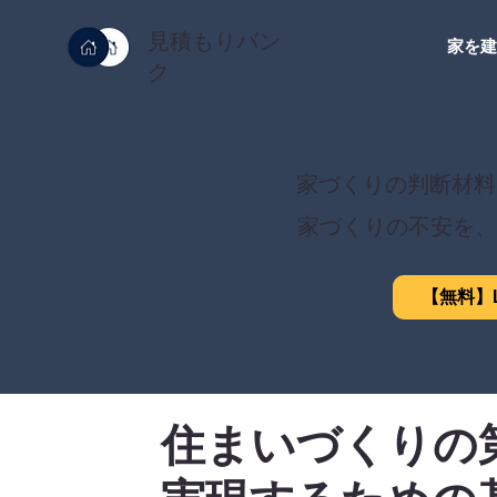
見積もりバン
家を
ク
家づくりの判断材料
家づくりの不安を、
【無料】L
住まいづくりの