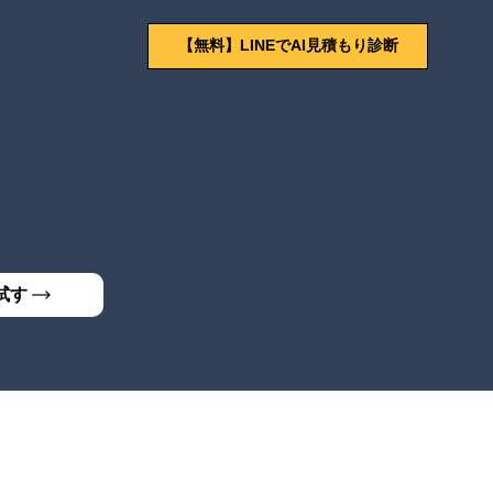
【無料】LINEでAI見積もり診断
試す