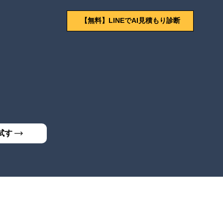
【無料】LINEでAI見積もり診断
試す