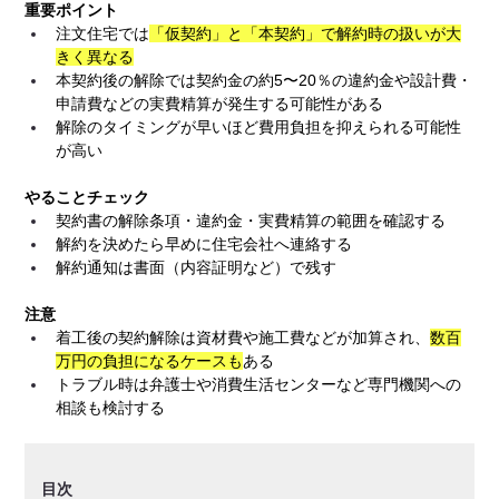
重要ポイント
注文住宅では
「仮契約」と「本契約」で解約時の扱いが大
きく異なる
本契約後の解除では契約金の約5〜20％の違約金や設計費・
申請費などの実費精算が発生する可能性がある
解除のタイミングが早いほど費用負担を抑えられる可能性
が高い
やることチェック
契約書の解除条項・違約金・実費精算の範囲を確認する
解約を決めたら早めに住宅会社へ連絡する
解約通知は書面（内容証明など）で残す
注意
着工後の契約解除は資材費や施工費などが加算され、
数百
万円の負担になるケースも
ある
トラブル時は弁護士や消費生活センターなど専門機関への
相談も検討する
目次