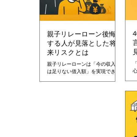
親子リレーローン後悔
する人が見落とした将
来リスクとは
親子リレーローンは「今の収入で
は足りない借入額」を実現できる
一方で、将来の人生設計や家族関
係に長く影響を与える住宅ローン
です。 実際に後悔している人の多
くは、制度を知らなかったのでは
なく、将来に起こり得る変化を現
実的に想定していなかったという
共通点があります。 本記事では、
親子リレーローンで後悔が生まれ