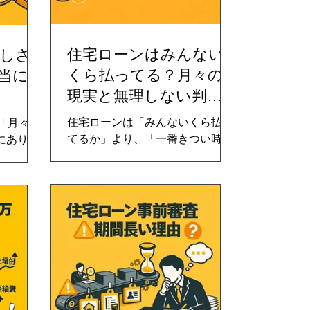
住宅ローンはみんない
ろしさ
くら払ってる？月々の
当に安
現実と無理しない判断
軸
住宅ローンは「みんないくら払っ
「月々が
てるか」より、「一番きつい時期
にありま
でも安心して払えるか」で決める
毎月の支
べきです。表面上は払えているよ
その分利
うに見えても、家計の中では“耐え
円単位で
ているだけ”というケースは少なく
上昇や教
ありません。
りを考え
額は銀行
す。本記
て、35
な借入額