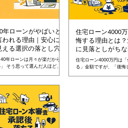
40年ローンがやばいと
住宅ローン4000
言われる理由｜安心に
悔する理由とは？
見える選択の落とし穴
に見落としがちな
「40年ローンは月々が楽だから安
住宅ローン4000万円は
心」 そう思って選んだ人ほど、
る」金額ですが、「後悔
10年後・20年後に違和感を抱えや
金額とは限りません。 月
すい。 総返済額の増加、完済年齢
額だけを見ると払えそう
の高さ、金利変動リスク。 40年
育費・金利上昇・物価高
ローンがやばいと言われる理由
た瞬間、「こんなはずじ
は、契約時ではなく人生の後半に
た」と感じる人は少なく
効いてくる構造にあります。 本記
ん。 本記事では、住宅ロ
事では、40年ローンの仕組みを冷
4000万で後悔しやすい
静に分解し、後悔しやすいタイミ
際の相談事例・家計構造
ングや向いていない人の特徴、そ