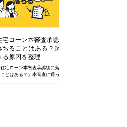
スクの視点から徹底解説
れでも選ぶ場合の現実的な対策ま
「本当に4000万円借り
でを専門視点で解説します。
か？」 決断前に、必ず確
しい現実をまとめました
住宅ローン本審査承認後
落ちることはある？起
きる原因を整理
「住宅ローン本審査承認後に落ち
ることはある？」本審査に通った
と聞いたのに、「このあと何かあ
ったらダメになるのでは…」と不
安を感じていませんか？ 実は、住
宅ローンは本審査承認＝100％確
定ではありません。 ただし、落ち
るケースには明確な原因があり、
正しく行動すればそのリスクは限