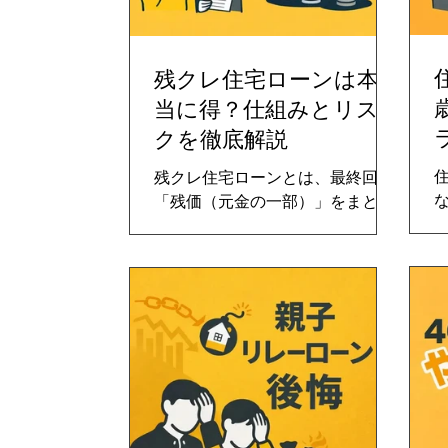
残クレ住宅ローンは本
当に得？仕組みとリス
クを徹底解説
残クレ住宅ローンとは、最終回に
「残価（元金の一部）」をまとめ
て支払う前提で、毎月の返済額を
抑える仕組みの住宅ローンです。
底
月々の負担は軽くなりますが、将
来の売却価格や金利動向によって
は追加負担が発生する可能性があ
ります。本記事では、通常の住宅
ローンとの違い、メリット・リス
ク、向いている人の特徴まで、
2026年最新の金融環境を踏まえて
徹底解説します。