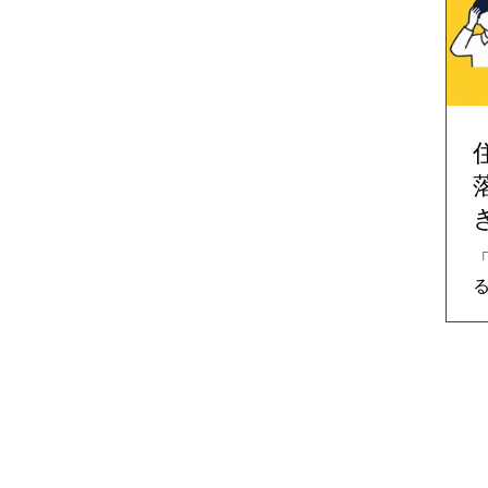
やすい理由と、見落とされがちな
将来リスク、相続・名義トラブ
ル、そして後悔しないための判断
基準を、実務視点で整理します。