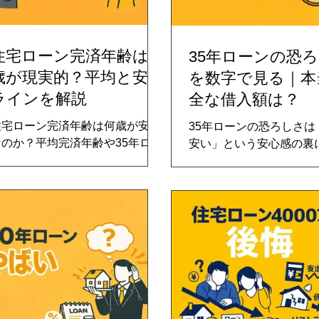
住宅ローン完済年齢は何
35年ローンの恐
歳が現実的？平均と安全
を数字で見る｜本
ラインを解説
全な借入額は？
住宅ローン完済年齢は何歳が安全
35年ローンの恐ろしさは
なのか？平均完済年齢や35年ロー
安い」という安心感の裏
ンの実態をもとに、退職年齢との
す。返済期間が長いほど
ギャップや老後資金との関係を徹
払いは抑えられますが、
解説。60歳・65歳・70歳完済
息は数百万円〜1,000万
それぞれのリスクを比較し、借入
増加します。さらに金利
年齢別シミュレーションも掲載。
育費、老後資金との重な
後悔しない住宅ローン設計の基準
ると、本当に安全な借入
を2026年最新版で整理します。
の審査基準とは異なりま
事では具体的な数字を用い
年ローンのリスクと安全
の考え方を解説します。