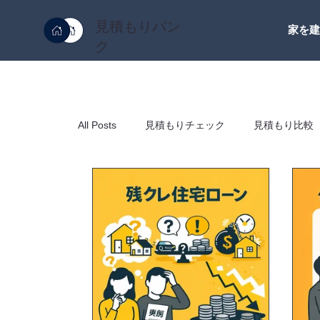
見積もりバン
家を
ク
All Posts
見積もりチェック
見積もり比較
契約
ハウスメーカー
工務店