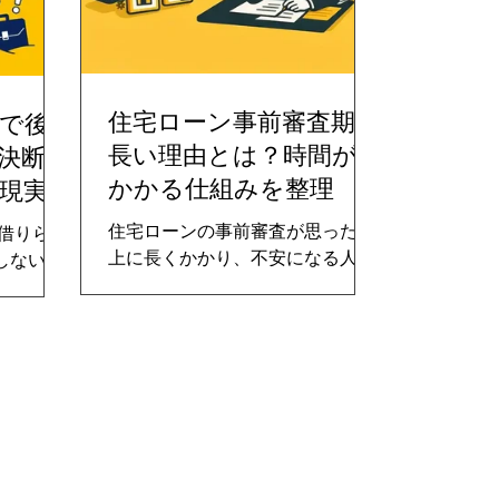
住宅ローン事前審査期間
万で後
長い理由とは？時間が
決断前
かかる仕組みを整理
現実
住宅ローンの事前審査が思った以
「借りられ
上に長くかかり、不安になる人は
しない」
少なくありません。しかし実務の
々の返済
現場では、「事前審査が長い＝問
でも、教
題がある」とは限らず、むしろ慎
が重なっ
重に確認されている結果であるケ
ゃなかっ
ースも多く見られます。本記事で
ありませ
は、住宅ローン事前審査期間が長
ーン
くなる理由を、仕組み・申込者側
理由を、実
の要因・金融機関側の事情に分け
・将来リ
て整理し、早く進めるためにでき