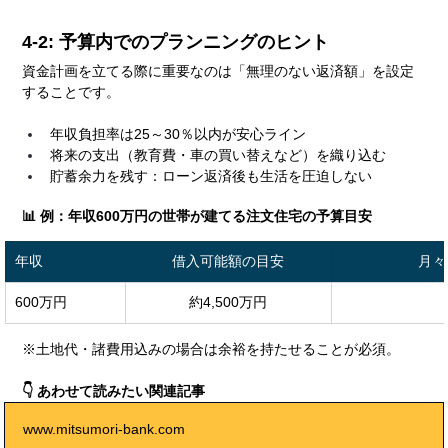
4-2: 予算内でのプランニングのヒント
資金計画を立てる際に重要なのは「無理のない返済額」を設定
することです。
年収負担率は25～30％以内が安心ライン
将来の支出（教育費・車の買い替えなど）を織り込む
貯蓄余力を残す：ローン返済後も生活を圧迫しない
📊 例：年収600万円の世帯が建てる注文住宅の予算目安
年収
借入可能額の目安
月々
600万円
約4,500万円
※土地代・諸費用込みの場合は余裕を持たせることが必須。
👇 あわせて読みたい関連記事
www.mitsumori-bank.com