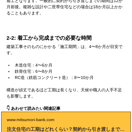
着工となります。一般的に契約から引き渡しまでの期間は12か
月前後。複雑な設計や二世帯住宅などの場合は18か月以上かか
ることもあります。
2-2: 着工から完成までの必要な時間
建築工事そのものにかかる「施工期間」は、4〜8か月が目安で
す。
木造住宅：4〜6か月
鉄骨住宅：6〜8か月
RC造（鉄筋コンクリート造）：8〜10か月
構造が頑丈であるほど工期は長くなり、天候や職人の人手不足
も影響します。
👇 あわせて読みたい関連記事
www.mitsumori-bank.com
注文住宅の工期はどれくらい？契約から引き渡しまでの流れを解説