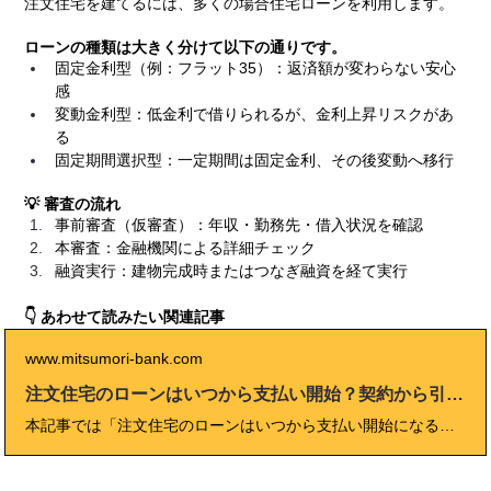
注文住宅を建てるには、多くの場合住宅ローンを利用します。
ローンの種類は大きく分けて以下の通りです。
固定金利型（例：フラット35）：返済額が変わらない安心
感
変動金利型：低金利で借りられるが、金利上昇リスクがあ
る
固定期間選択型：一定期間は固定金利、その後変動へ移行
💡 審査の流れ
事前審査（仮審査）：年収・勤務先・借入状況を確認
本審査：金融機関による詳細チェック
融資実行：建物完成時またはつなぎ融資を経て実行
👇 あわせて読みたい関連記事
www.mitsumori-bank.com
注文住宅のローンはいつから支払い開始？契約から引き渡しまで徹底解説
本記事では「注文住宅のローンはいつから支払い開始になるのか」を徹底解説しています。契約から引き渡しまでの流れ、建売との違い、つなぎ融資の仕組み、家賃との二重払いリスク、返済開始日を遅らせる方法など、家づくりを検討する方が気になる資金の動きを初心者にも分かりやすく整理しました。さらに、金融機関の審査タイミングや必要書類、実体験談や専門家コメントも交え、2025年最新の住宅ローン事情を反映しています。これから注文住宅を建てる方にとって必読の内容です。