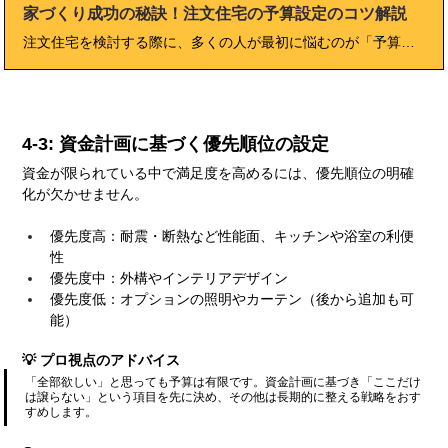
家づくり成功の秘訣！注文住宅の予算設定のコツ解説
注文住宅を検討する際に、多くの人が最初に悩むのが「予算設定」です。 いくらまでなら借りても安心か、どこに費用をかけ、どこで節約するべきか──。 本記事では、注文住宅の予算設定の基本から全国平均・年収別の目安、シミュレーションの方法、諸費用やメンテナンスコストまで徹底解説します。さらに、失敗しがちな落とし穴や、人気の間取りと価格帯、プロの視点によるアドバイスも紹介。 初めて家づくりに挑戦する方も、予算計画を見直したい方も、本記事を読むことで「安心して家を建てるための資金計画の全体像」が掴めます。
4-3: 資金計画に基づく優先順位の設定
資金が限られている中で満足度を高めるには、優先順位の明確
化が欠かせません。
優先度高：耐震・断熱など性能面、キッチンや浴室の利便
性
優先度中：外構やインテリアデザイン
優先度低：オプションの照明やカーテン（後から追加も可
能）
💡 プロ視点のアドバイス
「全部欲しい」と思っても予算は有限です。資金計画に基づき「ここだけ
は譲らない」という項目を先に決め、その他は長期的に整える戦略をおす
すめします。