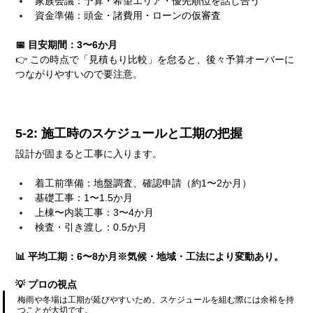
家族会議：予算・希望エリア・優先順位を話し合う
資金準備：頭金・諸費用・ローンの仮審査
📅 目安期間：3〜6か月
👉 この時点で「見積もり比較」を怠ると、後々予算オーバーに
つながりやすいので要注意。
5-2: 施工時のスケジュールと工期の把握
設計が固まると工事に入ります。
着工前準備：地盤調査、確認申請（約1〜2か月）
基礎工事：1〜1.5か月
上棟〜内装工事：3〜4か月
検査・引き渡し：0.5か月
📊 平均工期：6〜8か月※気候・地域・工法により変動あり。
💡 プロの視点
梅雨や冬場は工期が延びやすいため、スケジュールを組む際には余裕を持
つことが大切です。