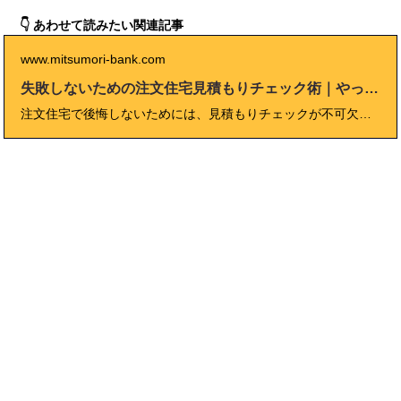
👇 あわせて読みたい関連記事
www.mitsumori-bank.com
失敗しないための注文住宅見積もりチェック術｜やってはいけない落とし穴とは？
注文住宅で後悔しないためには、見積もりチェックが不可欠です。本記事では「注文住宅 チェック」をキーワードに、見積もり依頼前から契約後、引渡しまで失敗しないためのチェックリストや注意点、トラブル回避の実例、賢い予算計画まで徹底解説。プロも活用するエクセル・PDFチェックシートの使い方や、ハウスメーカー比較・コストダウンのコツも紹介します。これから注文住宅を建てる方、見積もりに不安がある方は必見です。