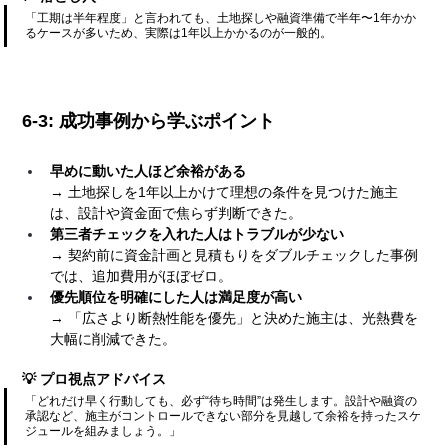
「工期は半年程度」と言われても、土地探しや融資準備で半年〜1年かか
るケースが多いため、実際は1年以上かかるのが一般的。
6-3: 成功事例から学ぶポイント
早めに動いた人ほど余裕がある
→ 土地探しを1年以上かけて理想の条件を見つけた施主
は、設計や資金面で焦らず判断できた。
第三者チェックを入れた人はトラブルが少ない
→ 契約前に資金計画と見積もりをダブルチェックした事例
では、追加費用がほぼゼロ。
優先順位を明確にした人は満足度が高い
→ 「広さより断熱性能を優先」と決めた施主は、光熱費を
大幅に削減できた。
💡 プロ視点アドバイス
「どれだけ早く行動しても、必ず“待ち時間”は発生します。設計や融資の
承認など、施主がコントロールできない部分を見越して余裕を持ったスケ
ジュールを組みましょう。」