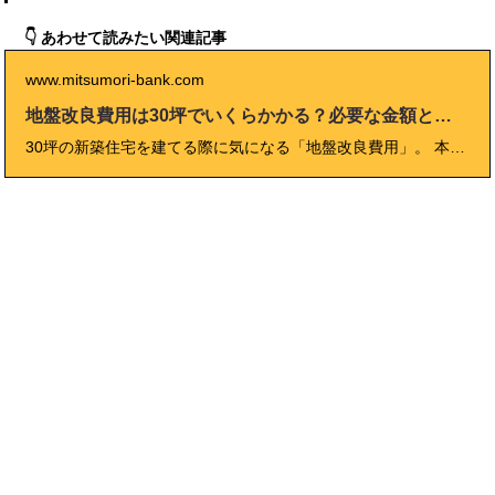
👇 あわせて読みたい関連記事
www.mitsumori-bank.com
地盤改良費用は30坪でいくらかかる？必要な金額と相場
30坪の新築住宅を建てる際に気になる「地盤改良費用」。 本記事では、「地盤改良費用 30坪」に関する相場や工法別の費用比較、建物タイプによる違い、コストを抑えるための見積もり・交渉術まで徹底解説。 地盤調査の流れやトラブル事例、工期、注意点など、専門家監修のもとわかりやすく解説しています。 これから土地探しや家づくりを始める方が安心して判断できるよう、30坪のケースに特化して失敗しないポイントをまとめました。