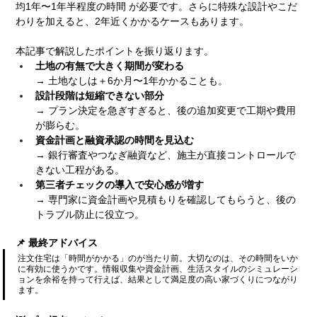
均1年〜1年半程度の時間 が必要です。さらに特殊な設計やこだ
わりを加えると、2年近くかかるケースもあります。
本記事で解説したポイントを振り返ります。
土地の有無で大きく期間が変わる
→ 土地なしは＋6か月〜1年かかることも。
設計段階は短縮できない部分
→ プラン決定を急ぎすぎると、後の追加変更で工期や費用
が膨らむ。
資金計画と融資承認の時間を見込む
→ 銀行審査やつなぎ融資など、施主が直接コントロールで
きない工程がある。
第三者チェックの導入で安心感が増す
→ 専門家に資金計画や見積もりを確認してもらうと、後の
トラブル防止に役立つ。
📌 最終アドバイス
注文住宅は「時間がかかる」のが当たり前。大切なのは、その時間をいか
に有効に使うかです。情報収集や資金計画、生活スタイルのシミュレーシ
ョンを余裕を持って行えば、結果として満足度の高い家づくりにつながり
ます。