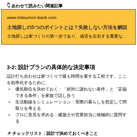
👇 あわせて読みたい関連記事
www.mitsumori-bank.com
土地探しの5つのポイントとは？失敗しない方法を解説
土地探しは家づくりの第一歩であり、成否を左右する重要な工程です。 本記事では、2025年最新の市場状況や制度を踏まえ、「失敗しない土地探しの5つのポイント」をチェックリストや比較表、実例とともに詳しく解説。 エリア選びのコツや災害リスクの確認方法、不動産会社との付き合い方まで網羅し、あなたの理想の土地探しを成功に導きます。
3-2: 設計プランの具体的な決定事項
設計打ち合わせは家づくりで最も時間を要する工程です。ここ
を効率化するために、
優先順位を決めておく：「絶対に譲れない条件」と「妥協
できる条件」を家族で話し合う
生活動線をシミュレーション：実際の暮らしを想定して間
取りを考える
プロに意見を求める：建築士や営業担当に積極的に質問す
る
📌 チェックリスト：設計で決めておくべきこと