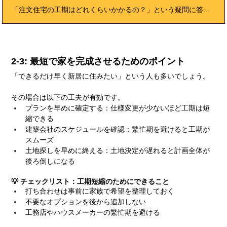
「注文住宅の工期はどれくらいかかるの？」という疑問に答える完全ガイドです。契約から着工・完成・引き渡しまでの流れ、工期が延びやすい要因とその対策、工期を短縮するためのポイント、実際の遅延事例や住宅ローンとの関係性まで徹底的に解説。さらに、入居スケジュールや施主検査チェックリストも掲載し、安心して理想の家づくりを進めるための知識を提供します。
2-3: 最短で家を完成させるためのポイント
「できるだけ早く新居に住みたい」という人も多いでしょう。
その場合は以下の工夫が有効です。
プランを早めに確定する：仕様変更が少ないほど工期は短
縮できる
建築会社のスケジュールを確認：繁忙期を避けると工期が
スムーズ
土地探しを早めに終える：土地決定が遅れると計画全体が
後ろ倒しになる
💡 チェックリスト：工期短縮のためにできること
打ち合わせは事前に家族で希望を整理しておく
不要なオプションを後から追加しない
工務店やハウスメーカーの繁忙期を避ける