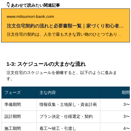
👇 あわせて読みたい関連記事
www.mitsumori-bank.com
注文住宅契約の流れと必要書類一覧｜家づくり初心者必見
注文住宅の契約は、人生で最も大きな買い物のひとつであり、契約内容の理解不足や準備不足が後悔につながる大きな要因です。本記事では「注文住宅 契約 流れ」を軸に、契約前に確認すべきチェックリスト、見積書・仕様書の精査ポイント、仮契約や特約の注意点、住宅ローン本審査に至るまでのステップをわかりやすく解説しました。さらに、契約後に発生しやすい予算オーバーや工期遅延への対応策、必要書類一覧、ハウスメーカーや工務店との信頼関係構築の方法も紹介。トラブルを未然に防ぐための「契約の流れと実務手順」が理解でき、初心者にも実務者にも役立つ実践的な知識を得られます。
1-3: スケジュールの大まかな流れ
注文住宅のスケジュールを俯瞰すると、以下のように進みま
す。
フェーズ
主な内容
期間
準備期間
情報収集・土地探し・資金計画
3〜
設計期間
プラン決定・仕様選定・契約
3〜
施工期間
着工〜竣工・引渡し
4〜