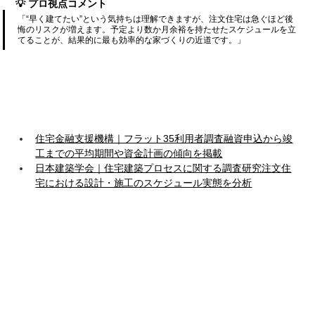
💡 プロ視点コメント
「“早く建てたい”という気持ちは理解できますが、注文住宅は急ぐほど後
悔のリスクが増えます。予定より数か月余裕を持たせたスケジュールを立
てることが、結果的に最も効率的な家づくりの近道です。」
住宅金融支援機構｜フラット35利用者調査融資申込から竣
工までの平均期間や資金計画の傾向を掲載
日本建築学会｜住宅建築プロセスに関する調査研究注文住
宅における設計・施工のスケジュール実態を分析