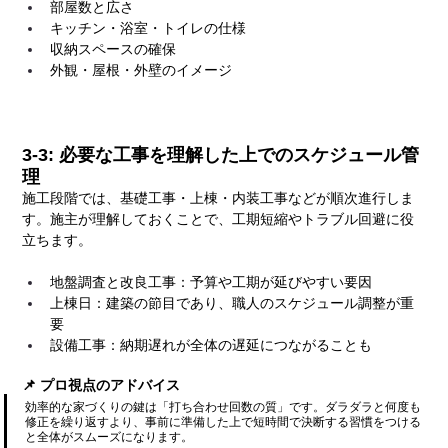
部屋数と広さ
キッチン・浴室・トイレの仕様
収納スペースの確保
外観・屋根・外壁のイメージ
3-3: 必要な工事を理解した上でのスケジュール管
理
施工段階では、基礎工事・上棟・内装工事などが順次進行しま
す。施主が理解しておくことで、工期短縮やトラブル回避に役
立ちます。
地盤調査と改良工事：予算や工期が延びやすい要因
上棟日：建築の節目であり、職人のスケジュール調整が重
要
設備工事：納期遅れが全体の遅延につながることも
📌 プロ視点のアドバイス
効率的な家づくりの鍵は「打ち合わせ回数の質」です。ダラダラと何度も
修正を繰り返すより、事前に準備した上で短時間で決断する習慣をつける
と全体がスムーズになります。