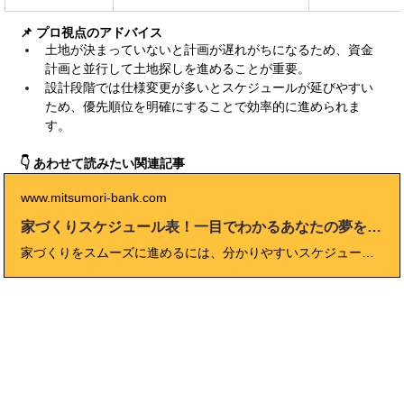
📌 プロ視点のアドバイス
土地が決まっていないと計画が遅れがちになるため、資金
計画と並行して土地探しを進めることが重要。
設計段階では仕様変更が多いとスケジュールが延びやすい
ため、優先順位を明確にすることで効率的に進められま
す。
👇 あわせて読みたい関連記事
www.mitsumori-bank.com
家づくりスケジュール表！一目でわかるあなたの夢を実現する方法
家づくりをスムーズに進めるには、分かりやすいスケジュール表が欠かせません。本記事では、家づくり スケジュール表の作り方や全体の流れ、各工程ごとの目安や注意点、効率的な進捗管理のコツを徹底解説。成功事例や実際のスケジュール例も交え、初心者でも理想の家づくりが実現できる実践ガイドです。これから新築を考える方は必見！