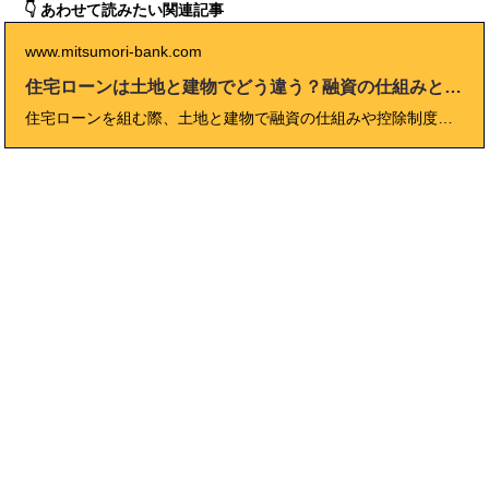
👇 あわせて読みたい関連記事
www.mitsumori-bank.com
住宅ローンは土地と建物でどう違う？融資の仕組みと注意点を解説
住宅ローンを組む際、土地と建物で融資の仕組みや控除制度が違うことをご存じでしょうか。本記事では、土地ローンと建物ローンの違い、つなぎ融資の活用方法、住宅ローン控除の対象範囲、そして金利上昇リスクへの対策まで、2025年最新の情報を基に徹底解説します。さらに、実体験談や専門家の視点を交えながら、読者が安心して住宅ローンを選べるよう実践的なアドバイスをまとめました。これから家づくりを始める方、資金計画に悩む方に必見のガイドです。