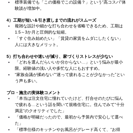
標準装備でも「この価格でこの設備？」という“高コスパ”体
験談が増加中。
4）工期が短い＆引き渡しまでの流れがスムーズ
複雑な設計や細かな打ち合わせを省略できるため、工期は
1.5～3か月と圧倒的な短縮。
「すぐ住み始めたい」「賃貸の家賃をムダにしたくない」
人には大きなメリット。
5）打ち合わせや迷いが減り、家づくりストレスが少ない
「どれを選んだらいいか分からない…」という悩みが最小
限。経験値の浅い人や多忙な人にもおすすめ。
“家族会議が揉めない”“迷って疲れることが少なかった”とい
う声も多い。
プロ・施主の実体験コメント
「本当は注文住宅に憧れていたけど、打合せのたびに悩ん
で疲れる…という話を聞いて規格住宅に。住んでみて“十分
満足”のクオリティでした」
「価格が明確だったので、最初から予算内で安心して選べ
た」
「標準仕様のキッチンやお風呂がグレード高くて、“お得