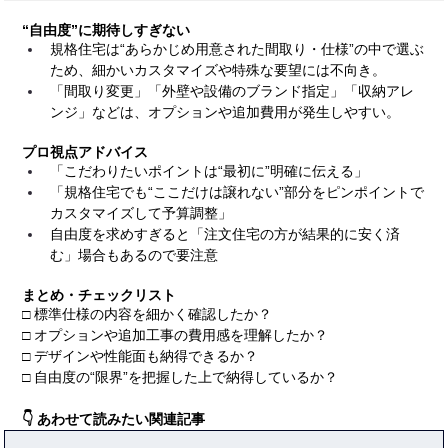
“自由度”に期待しすぎない
規格住宅は“あらかじめ用意された間取り・仕様”の中で選ぶ
ため、細かいカスタマイズや特殊な要望には不向き。
「間取り変更」「外壁や設備のブランド指定」「収納アレ
ンジ」などは、オプションや追加費用が発生しやすい。
プロ視点アドバイス
「こだわりたいポイントは“最初に”明確に伝える」
「規格住宅でも“ここだけは譲れない”部分をピンポイントで
カスタマイズして予算調整」
自由度を求めすぎると「注文住宅の方が結果的に安く済
む」場合もあるので要注意
まとめ・チェックリスト
□ 標準仕様の内容を細かく確認したか？
□ オプションや追加工事の費用感を理解したか？
□ デザインや性能面も納得できるか？
□ 自由度の“限界”を把握した上で納得しているか？
👇 あわせて読みたい関連記事