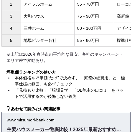
2
アイフルホーム
55～70万円
ローコ
3
大和ハウス
75～90万円
高断熱
4
三井ホーム
80～100万円
デザイ
5
地場ビルダー各社
55～80万円
標準仕
※上記は2026年春時点の平均的な目安。各社のキャンペーン・
エリア差で変動あり。
坪単価ランキングの使い方
本体価格や坪単価“だけ”で決めず、「実際の総費用」と「標
準仕様の範囲」も必ずチェック
「見積もり比較」「現場見学」「OB施主の口コミ」をセッ
トで活用するのが後悔しない鉄則
👇 あわせて読みたい関連記事
www.mitsumori-bank.com
主要ハウスメーカー徹底比較！2025年最新おすすめランキングと選び方のポイント