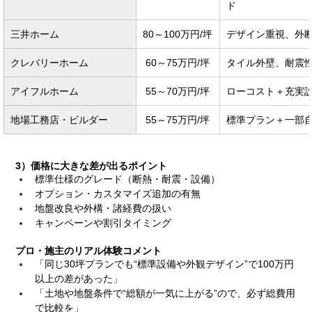
ド
三井ホーム
80～100万円/坪
デザイン重視、外
クレバリーホーム
60～75万円/坪
タイル外壁、耐震
アイフルホーム
55～70万円/坪
ローコスト＋充実
地場工務店・ビルダー
55～75万円/坪
標準プラン＋一部
3）価格に大きな差が出るポイント
標準仕様のグレード（断熱・耐震・設備）
オプション・カスタマイズ追加の有無
地盤改良や外構・諸経費の扱い
キャンペーンや割引タイミング
プロ・施主のリアル体験コメント
「同じ30坪プランでも“標準設備や外観デザイン”で100万円
以上の差があった」
「土地や地盤条件で“総額が一気に上がる”ので、必ず総費用
で比較を」