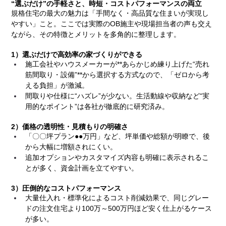
“選ぶだけ”の手軽さと、時短・コストパフォーマンスの両立
規格住宅の最大の魅力は「手間なく・高品質な住まいが実現し
やすい」こと。ここでは実際のOB施主や現場担当者の声も交え
ながら、その特徴とメリットを多角的に整理します。
1）選ぶだけで高効率の家づくりができる
施工会社やハウスメーカーが**あらかじめ練り上げた“売れ
筋間取り・設備”**から選択する方式なので、「ゼロから考
える負担」が激減。
間取りや仕様に“ハズレ”が少ない。生活動線や収納など“実
用的なポイント”は各社が徹底的に研究済み。
2）価格の透明性・見積もりの明確さ
「〇〇坪プラン●●万円」など、坪単価や総額が明瞭で、後
から大幅に増額されにくい。
追加オプションやカスタマイズ内容も明確に表示されるこ
とが多く、資金計画を立てやすい。
3）圧倒的なコストパフォーマンス
大量仕入れ・標準化によるコスト削減効果で、同じグレー
ドの注文住宅より100万～500万円ほど安く仕上がるケース
が多い。