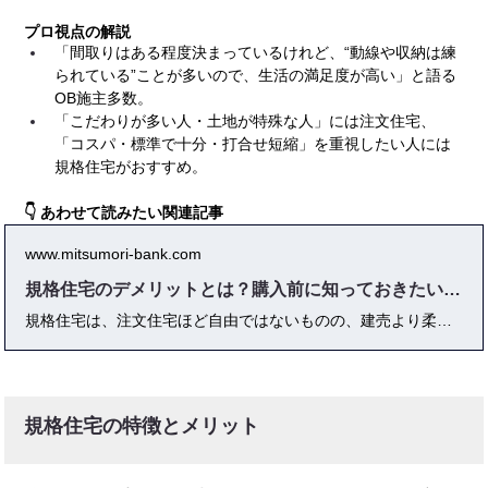
プロ視点の解説
「間取りはある程度決まっているけれど、“動線や収納は練
られている”ことが多いので、生活の満足度が高い」と語る
OB施主多数。
「こだわりが多い人・土地が特殊な人」には注文住宅、
「コスパ・標準で十分・打合せ短縮」を重視したい人には
規格住宅がおすすめ。
👇 あわせて読みたい関連記事
www.mitsumori-bank.com
規格住宅のデメリットとは？購入前に知っておきたい注意点
規格住宅は、注文住宅ほど自由ではないものの、建売より柔軟で「コストを抑えながら一定の性能を確保できる」点で人気を集めています。しかしその一方で、購入後に「もっと自由に間取りを決めたかった」「オプション費用で最終的に高額になった」と後悔する声も少なくありません。特に、標準仕様に満足できるかどうか、土地の形状や方位と相性が合うかは、失敗を防ぐ大きなポイントです。本記事では、規格住宅のデメリットを具体的に整理し、購入前に必ず確認しておきたい注意点を解説します。さらに、2025年最新の住宅業界データや実体験談、プロの視点からのアドバイスも交えて、後悔しないための選び方を徹底的に解説します。
規格住宅の特徴とメリット