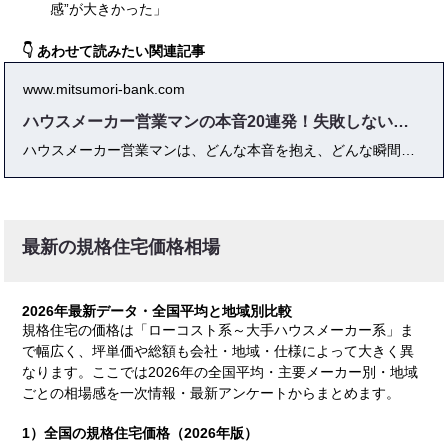
感”が大きかった」
👇 あわせて読みたい関連記事
www.mitsumori-bank.com
ハウスメーカー営業マンの本音20連発！失敗しない選び方の極意
ハウスメーカー営業マンは、どんな本音を抱え、どんな瞬間に“裏側”を見せるのか？ 本記事では、現場経験者の体験談やプロ視点のコメントをもとに、リアルな「営業マンの本音」を20連発で徹底解説！ 値引き交渉の裏、展示場や契約交渉の本心、後悔しない担当者選びのコツまで、“知っておくと失敗しない”住宅営業の真実をまとめました。 契約後に「こんなはずじゃなかった」と後悔しないために、初めて家づくりをする方も安心して読める“まとめサイト型ガイド”です。
最新の規格住宅価格相場
2026年最新データ・全国平均と地域別比較
規格住宅の価格は「ローコスト系～大手ハウスメーカー系」ま
で幅広く、坪単価や総額も会社・地域・仕様によって大きく異
なります。ここでは2026年の全国平均・主要メーカー別・地域
ごとの相場感を一次情報・最新アンケートからまとめます。
1）全国の規格住宅価格（2026年版）