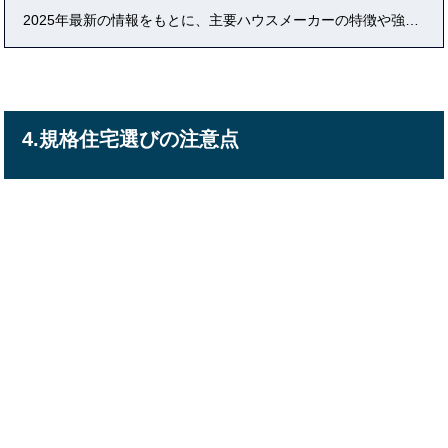
2025年最新の情報をもとに、主要ハウスメーカーの特徴や強み、選び方のポイントを徹底比較。 「どのハウスメーカーが自分や家族に合うのか」「後悔しないためには何を基準に選べばいいのか」と悩む方へ、プロの視点や実際の体験談も交えて詳しく解説しています。 価格や性能、デザイン、アフターサービス、口コミ・評判など、家づくりで本当に大切なポイントを分かりやすくまとめました。 これから注文住宅を検討する方も、すでに複数社を比較している方も必見の内容です。 最新ランキングや地域別おすすめメーカー、見積もり・仕様のチェックポイント、失敗しない選び方のコツまで、家づくりで後悔しないための決定版ガイドです。
4.規格住宅選びの注意点