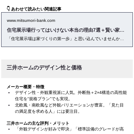
👇 あわせて読みたい関連記事
www.mitsumori-bank.com
住宅展示場行ってはいけない本当の理由7選＋賢い家づくりの秘訣
「住宅展示場は家づくりの第一歩」と思い込んでいませんか？実はそこに落とし穴が。 本記事では、住宅営業の現場を知るプロが“展示場に行ってはいけない理由”を徹底解説。モデルハウスの罠、営業トーク、予算オーバーのリスク、実際の失敗談や口コミ、メリットとデメリット、そして展示場以外の賢い情報収集法まで――一次情報と体験談、専門家コメントも交え「後悔しない家づくり」の秘訣を本音でまとめました。これからマイホーム計画を始める方必読です。
三井ホームのデザイン性と価格
メーカー概要・特徴
デザイン性・外観重視派に人気。外断熱＋2×4構造の高性能
住宅を“規格プラン”でも実現。
北欧風・南欧風など外観バリエーションが豊富。「見た目
の満足度を求める人」には要注目。
三井ホームの主な評判・メリット
「外観デザインが好みで即決」「標準設備のグレードが高