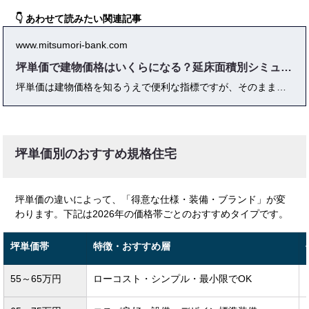
👇 あわせて読みたい関連記事
www.mitsumori-bank.com
坪単価で建物価格はいくらになる？延床面積別シミュレーション
坪単価は建物価格を知るうえで便利な指標ですが、そのまま鵜呑みにするのは危険です。実際の注文住宅では、外構工事・地盤改良・諸費用・オプション工事といった費用が必ず追加され、坪単価から計算した金額と最終的な総額には15〜25％ほど差が出ることも少なくありません。また、坪単価の算出基準は住宅会社ごとに異なり、同じ30坪や35坪の家でも条件次第で数百万円の差が生じます。この記事では、坪単価の仕組みや含まれる費用、延床面積別のシミュレーション（30坪・35坪・40坪）、構造や仕様グレードによる価格差、見積もり比較の注意点を徹底解説。さらに、契約前にチェックすべきポイントや、相見積もり・第三者診断の活用法も紹介します。坪単価 建物を正しく理解すれば、納得できる資金計画と後悔しない家づくりが実現できます。
坪単価別のおすすめ規格住宅
坪単価の違いによって、「得意な仕様・装備・ブランド」が変
わります。下記は2026年の価格帯ごとのおすすめタイプです。
坪単価帯
特徴・おすすめ層
55～65万円
ローコスト・シンプル・最小限でOK