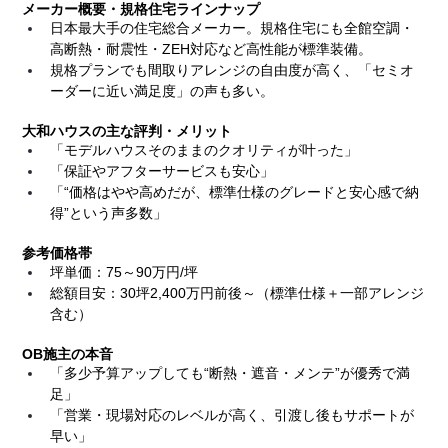
メーカー概要・規格住宅ラインナップ
日本最大手の住宅総合メーカー。規格住宅にも全館空調・
高断熱・耐震性・ZEH対応など高性能が標準装備。
規格プランでも間取りアレンジの自由度が高く、「セミオ
ーダーに近い満足度」の声も多い。
大和ハウスの主な評判・メリット
「モデルハウスそのままのクオリティが叶った」
「保証やアフターサービスも安心」
「“価格はやや高めだが、標準仕様のグレードと安心感で納
得”という声多数」
参考価格帯
坪単価：75～90万円/坪
総額目安：30坪2,400万円前後～（標準仕様＋一部アレンジ
含む）
OB施主の本音
「多少予算アップしても“断熱・遮音・メンテ”が優秀で満
足」
「営業・現場対応のレベルが高く、引渡し後もサポートが
早い」