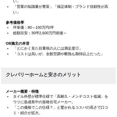
い」
「営業の知識量が豊富」「保証体制・ブランド信頼性が高
い」
参考価格帯
坪単価：80～100万円/坪
総額目安：30坪2,600万円前後～
OB施主の本音
「とにかく見た目重視の人には満足度◎」
「コストは高いが、全館空調や断熱も期待以上だった」
クレバリーホームと安さのメリット
メーカー概要・特徴
タイル外壁が標準仕様で「高耐久・メンテコスト低減」を
ウリに急成長中の規格住宅メーカー。
「この価格でこの仕様？」と驚かれるコスパの高さで口コ
ミ・紹介が拡大。