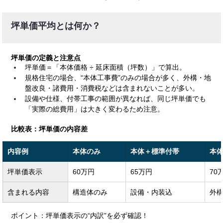
坪単価平均とは何か？
坪単価の定義と注意点
坪単価＝「本体価格 ÷ 延床面積（坪数）」で算出。
規格住宅の場合、“本体工事費”のみの場合が多く、外構・地
盤改良・諸費用・消費税などは含まれないことが多い。
設備や仕様、付帯工事の範囲が異なれば、同じ坪単価でも
「実際の総費用」は大きく変わるため注意。
比較表：坪単価の内容差
内容例
本体のみ
本体＋標準付帯
本
坪単価表示
60万円
65万円
70
含まれる内容
構造体のみ
設備・内装込
外
ポイント：坪単価表示の“内訳”を必ず確認！