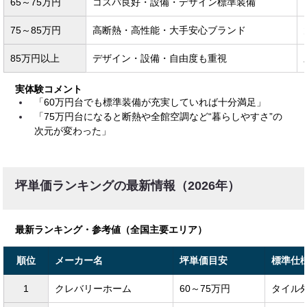
65～75万円
コスパ良好・設備・デザイン標準装備
75～85万円
高断熱・高性能・大手安心ブランド
85万円以上
デザイン・設備・自由度も重視
実体験コメント
「60万円台でも標準装備が充実していれば十分満足」
「75万円台になると断熱や全館空調など“暮らしやすさ”の
次元が変わった」
坪単価ランキングの最新情報（2026年）
最新ランキング・参考値（全国主要エリア）
順位
メーカー名
坪単価目安
標準仕
1
クレバリーホーム
60～75万円
タイル