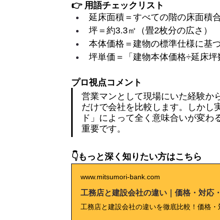
👉 用語チェックリスト
延床面積＝すべての階の床面積
坪＝約3.3㎡（畳2枚分の広さ）
本体価格＝建物の標準仕様に基
坪単価＝「建物本体価格÷延床坪
プロ視点コメント
営業マンとして現場にいた経験か
だけで会社を比較します。しかし
ド」によって全く意味合いが変わ
重要です。
👇もっと深く知りたい方はこちら
www.mitsumori-bank.com
工務店と建設会社の違い｜価格・対応