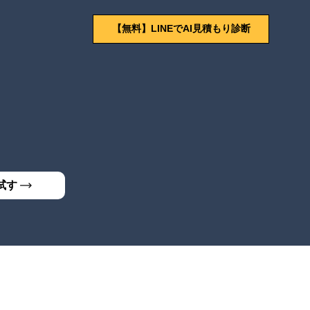
【無料】LINEでAI見積もり診断
試す