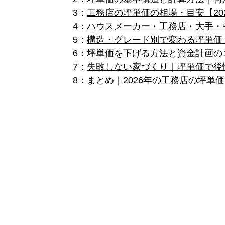
3：
工務店の坪単価の相場・目安【20
4：
ハウスメーカー・工務店・大手・
5：
構造・グレード別で変わる坪単価
6：
坪単価を下げる方法と資金計画の
7：
失敗しない家づくり｜坪単価で後
8：
まとめ｜2026年の工務店の坪単