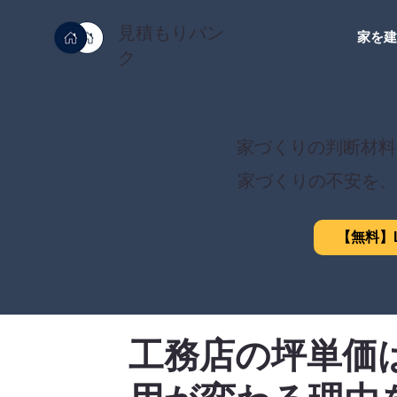
見積もりバン
家を
ク
家づくりの判断材料
家づくりの不安を、
【無料】L
工務店の坪単価