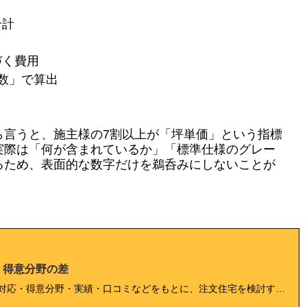
合計
づく費用
数」で算出
ら言うと、施主様の7割以上が「坪単価」という指標
実際は「何が含まれているか」「標準仕様のグレー
るため、表面的な数字だけを鵜呑みにしないことが
・得意分野の差
工務店と建設会社の違いを徹底比較！価格・対応・得意分野・実績・口コミなどをもとに、注文住宅を検討する人が後悔しない選択をするためのポイントを解説します。地域ごとの特徴や成功事例も紹介し、専門家の視点から安心できる家づくりの方法を提案します。