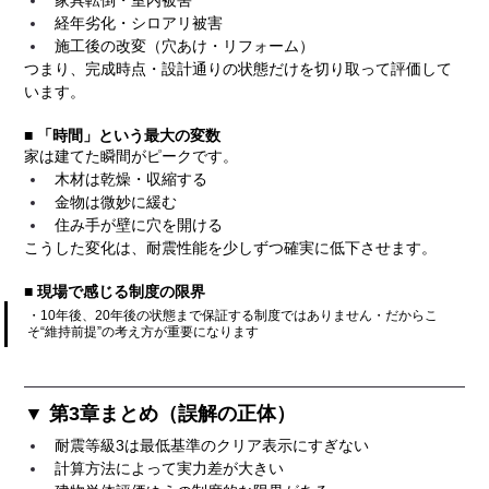
経年劣化・シロアリ被害
施工後の改変（穴あけ・リフォーム）
つまり、完成時点・設計通りの状態だけを切り取って評価して
います。
■ 「時間」という最大の変数
家は建てた瞬間がピークです。
木材は乾燥・収縮する
金物は微妙に緩む
住み手が壁に穴を開ける
こうした変化は、耐震性能を少しずつ確実に低下させます。
■ 現場で感じる制度の限界
・10年後、20年後の状態まで保証する制度ではありません・だからこ
そ“維持前提”の考え方が重要になります
▼ 第3章まとめ（誤解の正体）
耐震等級3は最低基準のクリア表示にすぎない
計算方法によって実力差が大きい