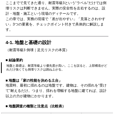
ここまでで見てきた通り、耐震等級3という“ラベル”だけでは倒
壊リスクは判断できません。実際の安全性を左右するのは、設
計・地盤・施工という現場のディテールです。
この章では、実務の現場で「差が出やすい」「見落とされやす
い」3つの要素を、チェックポイント付きで具体的に解説しま
す。
4-1. 地盤と基礎の設計
（耐震等級3 倒壊｜足元リスクの本質）
■ 結論要約
地盤と基礎は、耐震等級より優先度が高い。ここを誤ると、上部構造がど
れだけ強くても倒壊リスクは跳ね上がる。
■ 地盤は「家の性能を決める土台」
地震時、最初に揺れるのは地盤です。建物は、その揺れを“受け
て”耐えるだけ。つまり、揺れを増幅する地盤に建てれば、設計
以上の力が建物にかかります。
■ 地盤調査の種類と注意点（比較表）