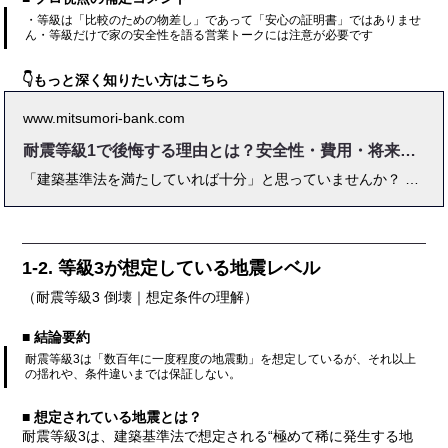
・等級は「比較のための物差し」であって「安心の証明書」ではありませ
ん・等級だけで家の安全性を語る営業トークには注意が必要です
👇もっと深く知りたい方はこちら
www.mitsumori-bank.com
耐震等級1で後悔する理由とは？安全性・費用・将来リスクを徹底解説
「建築基準法を満たしていれば十分」と思っていませんか？ 実は、耐震等級1の家に住んだ人の中には、地震後に「住めなくなった」と後悔する声も。 本記事では、耐震等級1・2・3の違い、後悔につながる理由、実際の被災事例、費用・資産価値・保険割引まで、住宅営業・構造設計のプロが徹底解説します。
1-2. 等級3が想定している地震レベル
（耐震等級3 倒壊｜想定条件の理解）
■ 結論要約
耐震等級3は「数百年に一度程度の地震動」を想定しているが、それ以上
の揺れや、条件違いまでは保証しない。
■ 想定されている地震とは？
耐震等級3は、建築基準法で想定される“極めて稀に発生する地