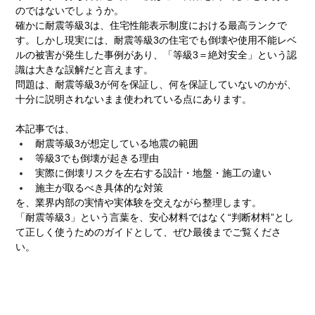
のではないでしょうか。
確かに耐震等級3は、住宅性能表示制度における最高ランクで
す。しかし現実には、耐震等級3の住宅でも倒壊や使用不能レベ
ルの被害が発生した事例があり、「等級3＝絶対安全」という認
識は大きな誤解だと言えます。
問題は、耐震等級3が何を保証し、何を保証していないのかが、
十分に説明されないまま使われている点にあります。
本記事では、
耐震等級3が想定している地震の範囲
等級3でも倒壊が起きる理由
実際に倒壊リスクを左右する設計・地盤・施工の違い
施主が取るべき具体的な対策
を、業界内部の実情や実体験を交えながら整理します。
「耐震等級3」という言葉を、安心材料ではなく“判断材料”とし
て正しく使うためのガイドとして、ぜひ最後までご覧くださ
い。