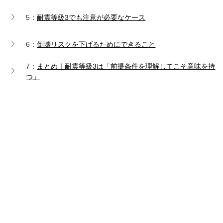
5：
耐震等級3でも注意が必要なケース
6：
倒壊リスクを下げるためにできること
7：
まとめ｜耐震等級3は「前提条件を理解してこそ意味を持
つ」