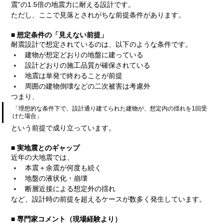
震”の1.5倍の地震力に耐える設計です。
ただし、ここで見落とされがちな前提条件があります。
■ 想定条件の「見えない前提」
耐震設計で想定されているのは、以下のような条件です。
建物が想定どおりの地盤に建っている
設計どおりの施工品質が確保されている
地震は単発で終わることが前提
周囲の建物倒壊などの二次被害は考慮外
つまり、
「理想的な条件下で、設計通り建てられた建物が、想定内の揺れを1回受
けた場合」
という前提で成り立っています。
■ 実地震とのギャップ
近年の大地震では、
本震＋余震が何度も続く
地盤の液状化・崩壊
断層近接による想定外の揺れ
など、設計時の前提を超えるケースが数多く発生しています。
■ 専門家コメント（現場経験より）