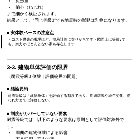
変形量
偏心（ねじれ）
まで細かく検証されます。
結果として、“同じ等級3”でも地震時の挙動は別物になります。
■ 実体験ベースの注意点
・コスト優先の現場ほど、簡易計算に寄りがちです・図面上は等級3で
も、余力がほとんどない家も存在します
3-3. 建物単体評価の限界
（耐震等級3 倒壊｜評価範囲の問題）
■ 結論要約
耐震等級は「建物単体」を評価する制度であり、周囲環境や経年劣化、使
われ方までは評価しない。
■ 制度がカバーしていない要素
耐震等級では、以下のような要素は原則として評価対象外で
す。
周囲の建物倒壊による影響
家具転倒・室内被害