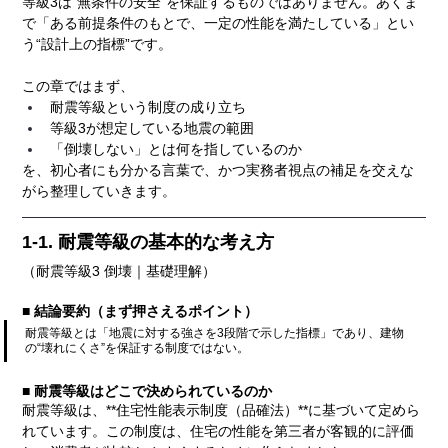
等級3は“無条件の安全”を保証するものではありません。あくま
で「ある前提条件のもとで、一定の性能を満たしている」とい
う“設計上の指標”です。
この章ではまず、
耐震等級という制度の成り立ち
等級3が想定している地震の範囲
「倒壊しない」とは何を指しているのか
を、初心者にも分かる言葉で、かつ実務者視点の補足を交えな
がら整理していきます。
1-1. 耐震等級の基本的な考え方
（耐震等級3 倒壊｜基礎理解）
■ 結論要約（まず押さえるポイント）
耐震等級とは「地震に対する強さを3段階で示した指標」であり、建物
の“壊れにくさ”を保証する制度ではない。
■ 耐震等級はどこで決められているのか
耐震等級は、**住宅性能表示制度（品確法）**に基づいて定めら
れています。この制度は、住宅の性能を第三者が客観的に評価