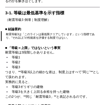
るのかを解きほぐします。
3-1. 等級は最低基準を示す指標
（耐震等級3 倒壊｜制度理解）
■ 結論要約
耐震等級3は「このラインは最低限クリアしています」という指標であ
り、“それ以上”の性能差を評価する制度ではない。
■ 「等級＝上限」ではないという事実
耐震等級は3段階しかありません。
等級1
等級2
等級3
つまり、**等級3以上の細かな差は、制度上はすべて“同じ”**とし
て扱われます。
実務的に見ると、
等級3ギリギリの建物
等級3を大きく上回る余裕を持った建物
この2つが、**同じ「耐震等級3」**と表記されるのです。