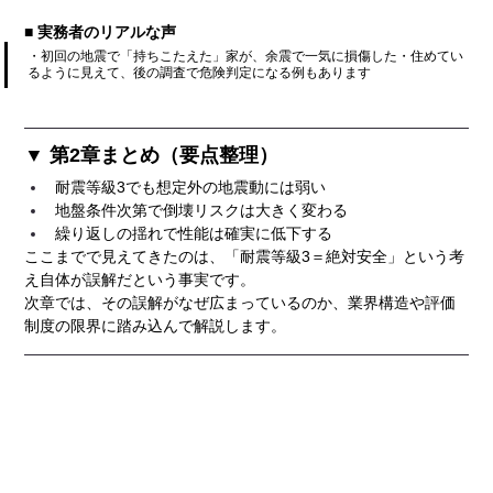
■ 実務者のリアルな声
・初回の地震で「持ちこたえた」家が、余震で一気に損傷した・住めてい
るように見えて、後の調査で危険判定になる例もあります
▼ 第2章まとめ（要点整理）
耐震等級3でも想定外の地震動には弱い
地盤条件次第で倒壊リスクは大きく変わる
繰り返しの揺れで性能は確実に低下する
ここまでで見えてきたのは、「耐震等級3＝絶対安全」という考
え自体が誤解だという事実です。
次章では、その誤解がなぜ広まっているのか、業界構造や評価
制度の限界に踏み込んで解説します。