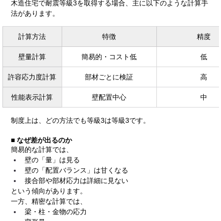
木造住宅で耐震等級3を取得する場合、主に以下のような計算手
法があります。
計算方法
特徴
精度
壁量計算
簡易的・コスト低
低
許容応力度計算
部材ごとに検証
高
性能表示計算
壁配置中心
中
制度上は、どの方法でも等級3は等級3です。
■ なぜ差が出るのか
簡易的な計算では、
壁の「量」は見る
壁の「配置バランス」は甘くなる
接合部や部材応力は詳細に見ない
という傾向があります。
一方、精密な計算では、
梁・柱・金物の応力