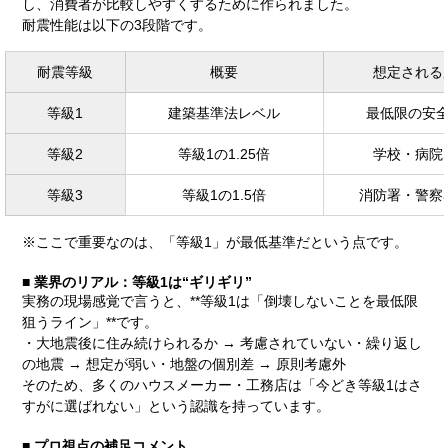
し、消費者が比較しやすくするために作られました。
耐震性能は以下の3段階です。
耐震等級
概要
想定される
等級1
建築基準法レベル
最低限の安
等級2
等級1の1.25倍
学校・病院
等級3
等級1の1.5倍
消防署・警察
※ここで重要なのは、「等級1」が最低基準だという点です。
■ 業界のリアル：等級1は“ギリギリ”
実務の現場感覚で言うと、**等級1は「倒壊しないことを最低限
狙うライン」**です。
・大地震後に住み続けられるか → 考慮されていない・繰り返し
の地震 → 想定が弱い・地盤の個別差 → 原則考慮外
そのため、多くのハウスメーカー・工務店は「今どき等級1はさ
すがに選ばれない」という認識を持っています。
■ プロ視点の補足コメント