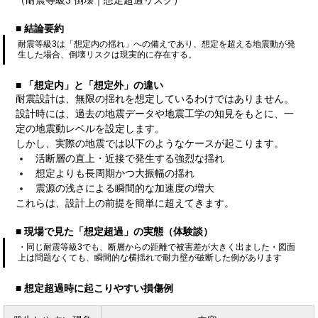
■ 結論要約
耐震等級3は「想定内の揺れ」への備えであり、想定を超える地震動が発
生した場合、倒壊リスクは現実的に存在する。
■ 「想定内」と「想定外」の違い
耐震設計は、無限の揺れを想定しているわけではありません。
設計時には、過去の地震データや地震工学の知見をもとに、一
定の地震動レベルを設定します。
しかし、実際の地震では以下のようなケースが起こります。
活断層の直上・近接で発生する強烈な揺れ
想定よりも長周期かつ大振幅の揺れ
震源の浅さによる瞬間的な加速度の増大
これらは、設計上の前提を簡単に超えてきます。
■ 現場で見た「想定超過」の実態（体験談）
・同じ耐震等級3でも、断層からの距離で被害差が大きく出ました・図面
上は問題なくても、瞬間的な横揺れで耐力壁が破断した例があります
■ 想定超過時に起こりやすい損傷例