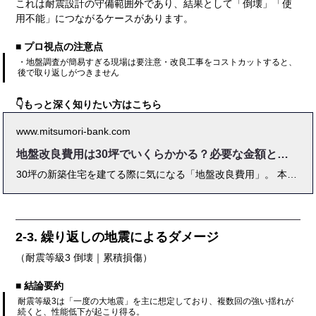
これは耐震設計の守備範囲外であり、結果として「倒壊」「使
用不能」につながるケースがあります。
■ プロ視点の注意点
・地盤調査が簡易すぎる現場は要注意・改良工事をコストカットすると、
後で取り返しがつきません
👇もっと深く知りたい方はこちら
www.mitsumori-bank.com
地盤改良費用は30坪でいくらかかる？必要な金額と相場
30坪の新築住宅を建てる際に気になる「地盤改良費用」。 本記事では、「地盤改良費用 30坪」に関する相場や工法別の費用比較、建物タイプによる違い、コストを抑えるための見積もり・交渉術まで徹底解説。 地盤調査の流れやトラブル事例、工期、注意点など、専門家監修のもとわかりやすく解説しています。 これから土地探しや家づくりを始める方が安心して判断できるよう、30坪のケースに特化して失敗しないポイントをまとめました。
2-3. 繰り返しの地震によるダメージ
（耐震等級3 倒壊｜累積損傷）
■ 結論要約
耐震等級3は「一度の大地震」を主に想定しており、複数回の強い揺れが
続くと、性能低下が起こり得る。