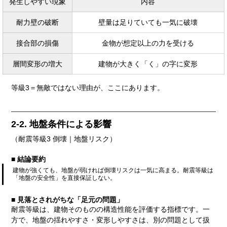
発生しやすい現象
内容
耐力壁の破断
壁量は足りていても一気に破壊
接合部の損傷
金物が想定以上の力を受ける
層間変形の増大
建物が大きく「く」の字に変形
等級3＝無敵ではない理由が、ここにあります。
2-2. 地盤条件による影響
（耐震等級3 倒壊｜地盤リスク）
■ 結論要約
建物が強くても、地盤が弱ければ倒壊リスクは一気に高まる。耐震等級は
「地盤の安全性」を直接保証しない。
■ 見落とされがちな「足元の問題」
耐震等級は、建物そのものの構造性能を評価する指標です。一
方で、地盤の揺れやすさ・変形しやすさは、別の問題として扱