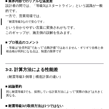
■ 業界内部でのリアルな温度差
設計者の間では、「等級3はスタートライン」という認識が一般
的です。
一方で、営業現場では、
「耐震等級3なので安心です」
という分かりやすい言葉に変換されがちです。
このギャップが、施主側の誤解を生みます。
■ プロ視点のコメント
・等級は“合否判定”であって“点数評価”ではありません・ギリギリ合格と余
裕合格が同列になる点は、制度の限界です
3-2. 計算方法による性能差
（耐震等級3 倒壊｜構造計算の違い）
■ 結論要約
同じ耐震等級3でも、採用している計算方法によって“実際の強さ”は大きく
異なる。
■ 耐震等級3の取得方法は1つではない