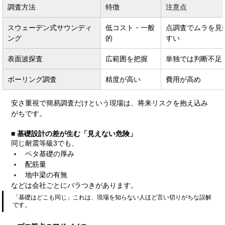
調査方法
特徴
注意点
スウェーデン式サウンディ
低コスト・一般
点調査でムラを見
ング
的
すい
表面波探査
広範囲を把握
単独では判断不足
ボーリング調査
精度が高い
費用が高め
安さ重視で簡易調査だけという現場は、将来リスクを抱え込み
がちです。
■ 基礎設計の差が生む「見えない危険」
同じ耐震等級3でも、
ベタ基礎の厚み
配筋量
地中梁の有無
などは会社ごとにバラつきがあります。
「基礎はどこも同じ」これは、現場を知らない人ほど言い切りがちな誤解
です。