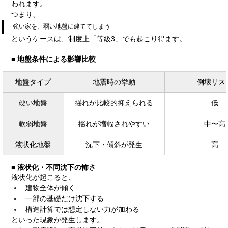
われます。
つまり、
強い家を、弱い地盤に建ててしまう
というケースは、制度上「等級3」でも起こり得ます。
■ 地盤条件による影響比較
地盤タイプ
地震時の挙動
倒壊リス
硬い地盤
揺れが比較的抑えられる
低
軟弱地盤
揺れが増幅されやすい
中〜高
液状化地盤
沈下・傾斜が発生
高
■ 液状化・不同沈下の怖さ
液状化が起こると、
建物全体が傾く
一部の基礎だけ沈下する
構造計算では想定しない力が加わる
といった現象が発生します。