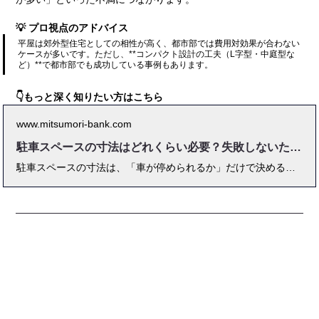
💡 プロ視点のアドバイス
平屋は郊外型住宅としての相性が高く、都市部では費用対効果が合わない
ケースが多いです。ただし、**コンパクト設計の工夫（L字型・中庭型な
ど）**で都市部でも成功している事例もあります。
👇もっと深く知りたい方はこちら
www.mitsumori-bank.com
駐車スペースの寸法はどれくらい必要？失敗しないための実用基準
駐車スペースの寸法は、「車が停められるか」だけで決めると、ほぼ確実に後悔します。 図面上では十分に見えても、実際に住み始めると 「ドアが開けにくい」「子どもの乗り降りが大変」「将来の車が入らない」 といった不満が出るケースは非常に多いからです。 本記事では、住宅・外構の実務経験と第三者視点の診断事例をもとに、 駐車スペースの寸法を「最低基準」ではなく「実用基準」で考える方法を、 車種別・台数別・配置別に徹底解説します。