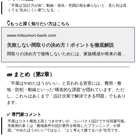
「平屋は“設計力が命”。動線・採光・空調計画を練らないと、見た目は良
くても“住みにくい家”になる。」
👇もっと深く知りたい方はこちら
www.mitsumori-bank.com
失敗しない間取りの決め方！ポイントを徹底解説
間取りの決め方で後悔しないためには、家族構成や将来の暮らしまで見据えた計画が不可欠です。このブログでは、失敗しない間取りの具体的な手順や動線・収納・採光のポイント、人気プランの比較、プロのアドバイスや体験談まで徹底解説。これから家づくりを始める方が「本当に快適な間取り」を実現するための総合ガイドです。
🧱 まとめ（第2章）
「平屋はやめたほうがいい」と言われる背景には、費用・敷
地・防犯・動線といった“構造的な課題”が隠れています。ただ
し、これらはあくまで「設計次第で解決できる問題」でもあり
ます。
✅ 専門家コメント
平屋はコスト構造上高くつきやすいが、コンパクト設計で十分回避可能。
失敗例の多くは「敷地条件や設計要件を軽視したプランニング」が原
因。“やめたほうがいい”ではなく、“よく考えて建てるべき”住宅です。