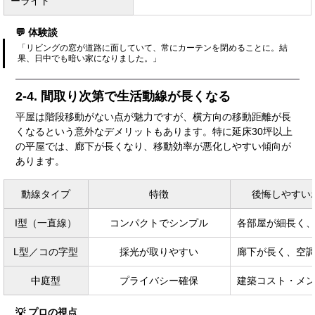
ーライト
💬 体験談
「リビングの窓が道路に面していて、常にカーテンを閉めることに。結
果、日中でも暗い家になりました。」
2-4. 間取り次第で生活動線が長くなる
平屋は階段移動がない点が魅力ですが、横方向の移動距離が長
くなるという意外なデメリットもあります。特に延床30坪以上
の平屋では、廊下が長くなり、移動効率が悪化しやすい傾向が
あります。
動線タイプ
特徴
後悔しやすい
I型（一直線）
コンパクトでシンプル
各部屋が細長く
L型／コの字型
採光が取りやすい
廊下が長く、空
中庭型
プライバシー確保
建築コスト・メ
💡 プロの視点