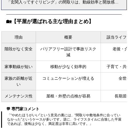
「玄関入ってすぐリビング」の間取りは、動線効率と開放感の両立を狙った設計として人気が高まっています。 しかし実際に住んでみると、「視線が気になる」「冬が寒い」「生活感が出やすい」といった後悔の声も少なくありません。 本記事では、メリット・デメリット・実例・設計のコツ・後悔を防ぐ対策までを、住宅営業・設計・建築のプロ視点で徹底解説。 家族構成や来客頻度に応じた最適レイアウト、失敗しない施工チェックリスト、最新の住宅性能対策まで紹介します。 “玄関すぐリビングで後悔しない家づくり”を目指す方に向けた、2025年最新・実践ガイドです。
🏡【平屋が選ばれる主な理由まとめ】
理由
概要
該当ライフ
階段がなく安全
バリアフリー設計で事故リスク
老後・
減
家事動線が短い
移動が少なく効率的
子育て・共
家族の距離が近
コミュニケーションが増える
全世
い
メンテナンス性
屋根・外壁の点検が容易
長期居
💬 専門家コメント
「“やめたほうがいい”という意見の裏には、“間取りや敷地条件に合ってい
なかった”というケースが多いです。逆に、ライフスタイルに合致した平屋
であれば、後悔は少なく、満足度は非常に高いです。」