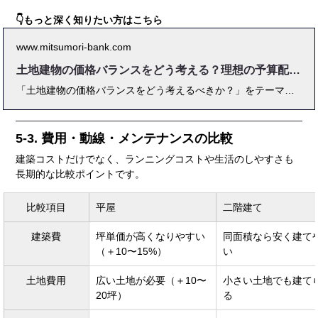
👇もっと深く知りたい方はこちら
www.mitsumori-bank.com
土地建物の価格バランスをどう考える？理想の予算配分を解説
「土地建物の価格バランスをどう考えるべきか？」をテーマに、予算配分の基本から相場データ、メリット・デメリット、ケーススタディまで徹底解説。都市部と地方の違いや2025年の市場動向も踏まえ、理想の予算配分を実現するための実践的なポイントを紹介します。
5-3. 費用・動線・メンテナンスの比較
建築コストだけでなく、ランニングコストや生活のしやすさも
長期的な比較ポイントです。
比較項目
平屋
二階建て
建築費
坪単価が高くなりやすい
同面積なら安く建て
（＋10〜15%）
い
土地費用
広い土地が必要（＋10〜
小さい土地でも建て
20坪）
る