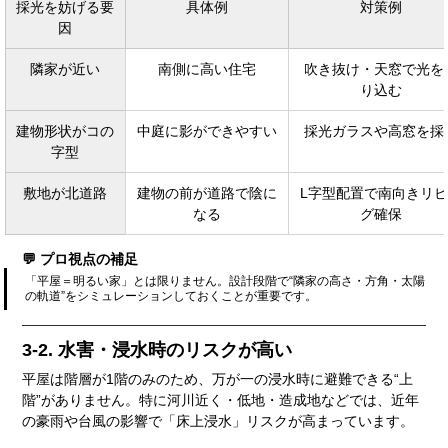
採光を妨げる要
具体例
対策例
因
隣家が近い
南側に高い住宅
吹き抜け・天窓で光を
り込む
建物形状がコの
中庭に影ができやすい
採光ガラスや高窓を採
字型
敷地が北道路
建物の前が道路で陰に
L字型配置で南向きリ
なる
グ確保
💬 プロ視点の補足
「平屋＝明るい家」とは限りません。設計段階で“隣家の高さ・方角・太陽
の軌道”をシミュレーションしておくことが重要です。
3-2. 水害・浸水時のリスクが高い
平屋は階層が1階のみのため、万が一の浸水時に避難できる“上
階”がありません。特に河川近く・低地・造成地などでは、近年
の豪雨や台風の影響で「床上浸水」リスクが高まっています。