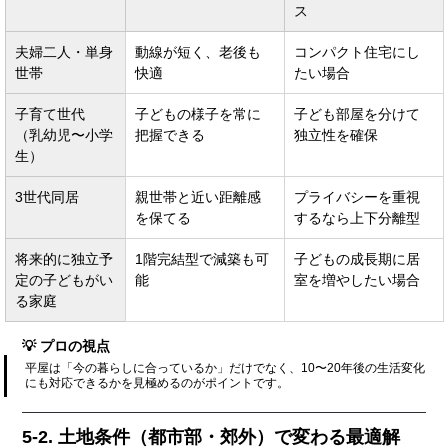
ス
夫婦二人・単身
動線が短く、老後も
コンパクト住宅にし
世帯
快適
たい場合
子育て世代
子どもの様子を常に
子ども部屋を分けて
（乳幼児〜小学
把握できる
独立性を確保
生）
3世代同居
親世帯と近い距離感
プライバシーを重視
を保てる
するなら上下分離型
将来的に独立予
1階完結型で減築も可
子どもの成長期に居
定の子どもがい
能
室を増やしたい場合
る家庭
💡 プロの視点
平屋は「今の暮らしに合っているか」だけでなく、10〜20年後の生活変化
にも対応できるかを見極めるのがポイントです。
5-2. 土地条件（都市部・郊外）で変わる最適解