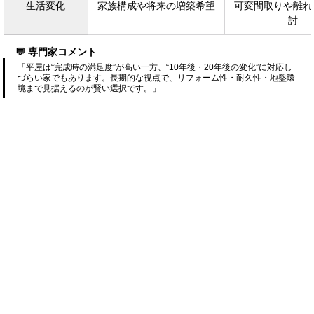
生活変化
家族構成や将来の増築希望
可変間取りや離れ
討
💬 専門家コメント
「平屋は“完成時の満足度”が高い一方、“10年後・20年後の変化”に対応し
づらい家でもあります。長期的な視点で、リフォーム性・耐久性・地盤環
境まで見据えるのが賢い選択です。」