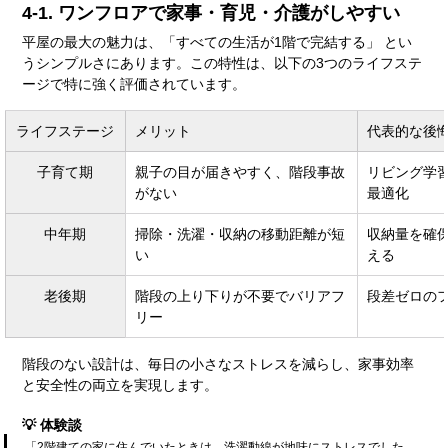
4-1. ワンフロアで家事・育児・介護がしやすい
平屋の最大の魅力は、「すべての生活が1階で完結する」 とい
うシンプルさにあります。この特性は、以下の3つのライフステ
ージで特に強く評価されています。
ライフステージ
メリット
代表的な後
子育て期
親子の目が届きやすく、階段事故
リビング学
がない
最適化
中年期
掃除・洗濯・収納の移動距離が短
収納量を確
い
える
老後期
階段の上り下りが不要でバリアフ
段差ゼロの
リー
階段のない設計は、毎日の小さなストレスを減らし、家事効率
と安全性の両立を実現します。
💡 体験談
「2階建ての家に住んでいたときは、洗濯動線が地味にストレスでした。