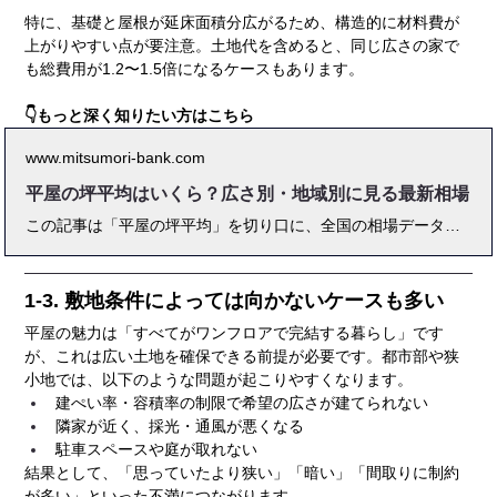
特に、基礎と屋根が延床面積分広がるため、構造的に材料費が
上がりやすい点が要注意。土地代を含めると、同じ広さの家で
も総費用が1.2〜1.5倍になるケースもあります。
👇もっと深く知りたい方はこちら
www.mitsumori-bank.com
平屋の坪平均はいくら？広さ別・地域別に見る最新相場
この記事は「平屋の坪平均」を切り口に、全国の相場データや地域別の坪単価の違い、20坪・30坪・40坪といった広さごとの費用目安を詳細に解説しています。さらに、家族構成に合わせた間取りの工夫、平屋のメリット・デメリット、実際の成功事例、建築時に注意すべきポイント、活用できる補助金やハウスメーカー選びのコツまで網羅。初心者でも分かりやすく、実務者にとっても参考になる「完全ガイド」です。
1-3. 敷地条件によっては向かないケースも多い
平屋の魅力は「すべてがワンフロアで完結する暮らし」です
が、これは広い土地を確保できる前提が必要です。都市部や狭
小地では、以下のような問題が起こりやすくなります。
建ぺい率・容積率の制限で希望の広さが建てられない
隣家が近く、採光・通風が悪くなる
駐車スペースや庭が取れない
結果として、「思っていたより狭い」「暗い」「間取りに制約
が多い」といった不満につながります。