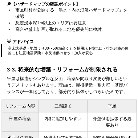
🔎【ハザードマップの確認ポイント】
市区町村が公開する「洪水・内水氾濫ハザードマップ」を
確認
想定浸水深1m以上のエリアは要注意
高台や盛土計画が取れる土地を優先的に検討
💡 アドバイス
高床式基礎（地盤より30〜50cm高く）を採用床下換気口・排水経路の位
置にも注意地震保険＋水災補償のセット加入が安心
3-3. 将来的な増築・リフォームが制限される
平屋は構造がシンプルな反面、増築や間取り変更が難しいとい
うデメリットもあります。理由は、屋根構造・耐力壁・基礎バ
ランスが一体化しており、部分的な拡張がしづらいためです。
リフォーム内容
二階建て
平屋
部屋の増築
2階に追加しやすい
外壁側を拡張する必
要あり
水回りの移動
給排水経路が複雑化
配管距離が伸びやす