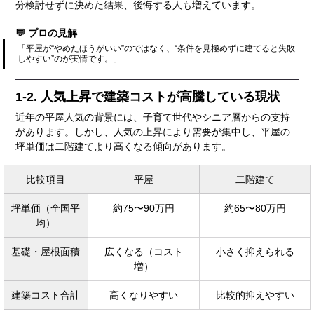
分検討せずに決めた結果、後悔する人も増えています。
💬 プロの見解
「平屋が“やめたほうがいい”のではなく、“条件を見極めずに建てると失敗
しやすい”のが実情です。」
1-2. 人気上昇で建築コストが高騰している現状
近年の平屋人気の背景には、子育て世代やシニア層からの支持
があります。しかし、人気の上昇により需要が集中し、平屋の
坪単価は二階建てより高くなる傾向があります。
比較項目
平屋
二階建て
坪単価（全国平
約75〜90万円
約65〜80万円
均）
基礎・屋根面積
広くなる（コスト
小さく抑えられる
増）
建築コスト合計
高くなりやすい
比較的抑えやすい