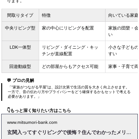
ります。
間取りタイプ
特徴
向いている家庭
中央リビング型
家の中心にリビングを配置
家族の団欒・会
い
LDK一体型
リビング・ダイニング・キッ
小さな子どもの
チンが直線配置
すい
回遊動線型
どの部屋からもアクセス可能
家事・子育て両
💬 プロの見解
「“家族がつながる平屋”は、設計次第で生活の質を大きく向上させます。
一方で、音の伝わり方やプライバシーをどう確保するかもセットで考える
必要があります。」
👇もっと深く知りたい方はこちら
www.mitsumori-bank.com
玄関入ってすぐリビングで後悔？住んでわかったメリットとデメリット