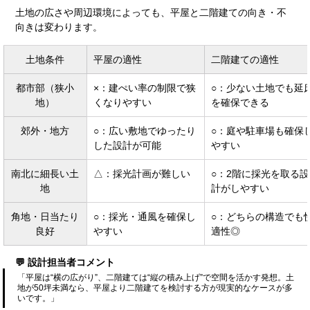
土地の広さや周辺環境によっても、平屋と二階建ての向き・不
向きは変わります。
土地条件
平屋の適性
二階建ての適性
都市部（狭小
×：建ぺい率の制限で狭
○：少ない土地でも延
地）
くなりやすい
を確保できる
郊外・地方
○：広い敷地でゆったり
○：庭や駐車場も確保
した設計が可能
やすい
南北に細長い土
△：採光計画が難しい
○：2階に採光を取る設
地
計がしやすい
角地・日当たり
○：採光・通風を確保し
○：どちらの構造でも
良好
やすい
適性◎
💬 設計担当者コメント
「平屋は“横の広がり”、二階建ては“縦の積み上げ”で空間を活かす発想。土
地が50坪未満なら、平屋より二階建てを検討する方が現実的なケースが多
いです。」