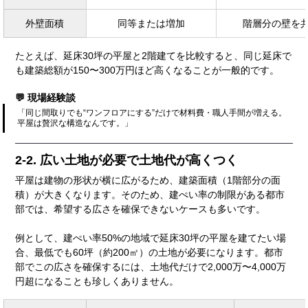
外壁面積
同等または増加
階層分の壁を
たとえば、延床30坪の平屋と2階建てを比較すると、同じ延床で
も建築総額が150〜300万円ほど高くなることが一般的です。
💬 現場経験談
「同じ間取りでも“ワンフロアにする”だけで材料費・職人手間が増える。
平屋は贅沢な構造なんです。」
2-2. 広い土地が必要で土地代が高くつく
平屋は建物の形状が横に広がるため、建築面積（1階部分の面
積）が大きくなります。そのため、建ぺい率の制限がある都市
部では、希望する広さを確保できないケースも多いです。
例として、建ぺい率50%の地域で延床30坪の平屋を建てたい場
合、最低でも60坪（約200㎡）の土地が必要になります。都市
部でこの広さを確保するには、土地代だけで2,000万〜4,000万
円超になることも珍しくありません。