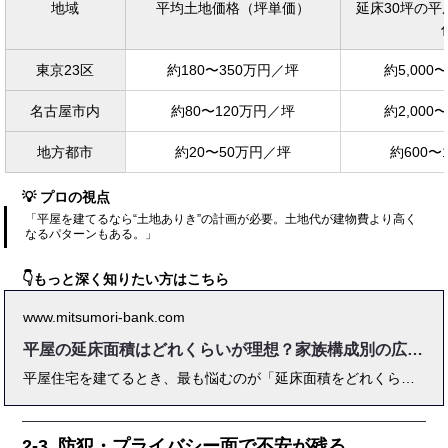
地域
平均土地価格（坪単価）
延床30坪の平
東京23区
約180〜350万円／坪
約5,000〜
名古屋市内
約80〜120万円／坪
約2,000〜
地方都市
約20〜50万円／坪
約600〜1
💡 プロの視点
「平屋を建てるなら“土地ありき”の計画が必要。土地代が建物費より高く
なるパターンもある。」
👇もっと深く知りたい方はこちら
www.mitsumori-bank.com
平屋の延床面積はどれくらいが理想？家族構成別の広さ目安を解説
平屋住宅を建てるとき、最も悩むのが「延床面積をどれくらいにすべきか」という点です。 広すぎると建築費や固定資産税が増え、狭すぎると収納や動線に不満が残る——。 この“ちょうどいいバランス”を見極めることこそ、満足度の高い平屋づくりの鍵となります。 本記事では、「平屋 延床面積」をテーマに、 家族構成別の理想的な坪数や、土地とのバランス、設計の考え方を実例を交えてわかりやすく解説しています。 国土交通省や住宅金融支援機構などの一次データをもとに、2025年最新の平均延床面積や建築コストの傾向も紹介。 さらに、30坪・35坪・40坪といった実際の平屋プランの違いや、 建ぺい率・土地広さとの関係、収納・プライバシー設計の工夫まで、実務的な視点から丁寧にまとめました。 これから平屋を検討する方に向けて、無理のない予算で快適に暮らせる「最適な広さ」を見つけるための判断基準を提示します。 建築経験者や元住宅営業マンによるプロのアドバイスも掲載しており、 “後悔しない平屋づくり”を目指すすべての方に役立つ内容となっています。
2-3. 防犯・プライバシー面で不安が残る