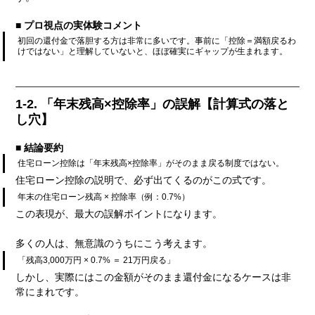
■ プロ視点の実体験コメント
初回の還付金で落胆する方は非常に多いです。事前に「控除＝満額戻るわ
けではない」と理解していないと、ほぼ確実にギャップが生まれます。
1-2. 「年末残高×控除率」の誤解【計算式の落と
し穴】
■ 結論要約
住宅ローン控除は「年末残高×控除率」がそのまま戻る制度ではない。
住宅ローン控除の説明で、必ず出てくるのがこの式です。
年末の住宅ローン残高 × 控除率（例：0.7%）
この表現が、最大の誤解ポイントになります。
多くの人は、無意識のうちにこう考えます。
「残高3,000万円 × 0.7% ＝ 21万円戻る」
しかし、実際にはこの金額がそのまま還付金になるケースは非
常にまれです。