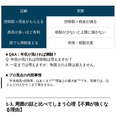
誤解
実際
控除額＝現金がもらえる
控除額＝税金が減る
残高が多いほど有利
税額が少ないと上限に届かない
誰でも満額使える
所得・税額次第
■ Q&A：年収が高ければ満額？
Q. 年収が高ければ控除額は増えますか？
A. 一定までは増えますが、制度上の上限は超えません。
■ プロ視点の内部事情
「年末残高×控除率」はあくまで**“理論上の最大値”**です。実務では、ほ
とんどの人がそこまで届きません。
1-3. 周囲の話と比べてしまう心理【不満が強くな
る理由】