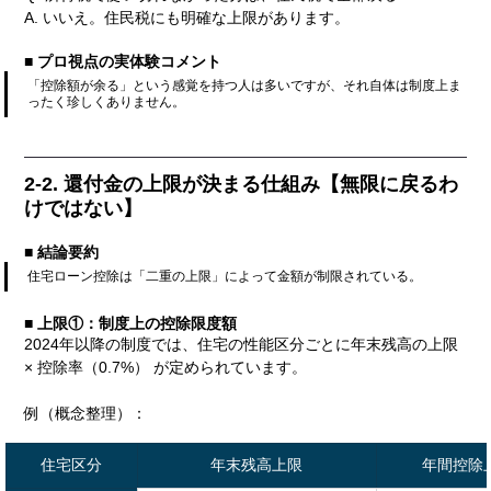
A. いいえ。住民税にも明確な上限があります。
■ プロ視点の実体験コメント
「控除額が余る」という感覚を持つ人は多いですが、それ自体は制度上ま
ったく珍しくありません。
2-2. 還付金の上限が決まる仕組み【無限に戻るわ
けではない】
■ 結論要約
住宅ローン控除は「二重の上限」によって金額が制限されている。
■ 上限①：制度上の控除限度額
2024年以降の制度では、住宅の性能区分ごとに年末残高の上限 
× 控除率（0.7%） が定められています。
例（概念整理）：
住宅区分
年末残高上限
年間控除