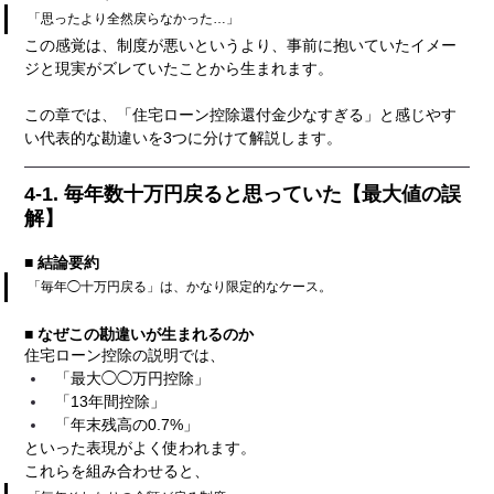
「思ったより全然戻らなかった…」
この感覚は、制度が悪いというより、事前に抱いていたイメー
ジと現実がズレていたことから生まれます。
この章では、「住宅ローン控除還付金少なすぎる」と感じやす
い代表的な勘違いを3つに分けて解説します。
4-1. 毎年数十万円戻ると思っていた【最大値の誤
解】
■ 結論要約
「毎年◯十万円戻る」は、かなり限定的なケース。
■ なぜこの勘違いが生まれるのか
住宅ローン控除の説明では、
「最大◯◯万円控除」
「13年間控除」
「年末残高の0.7%」
といった表現がよく使われます。
これらを組み合わせると、