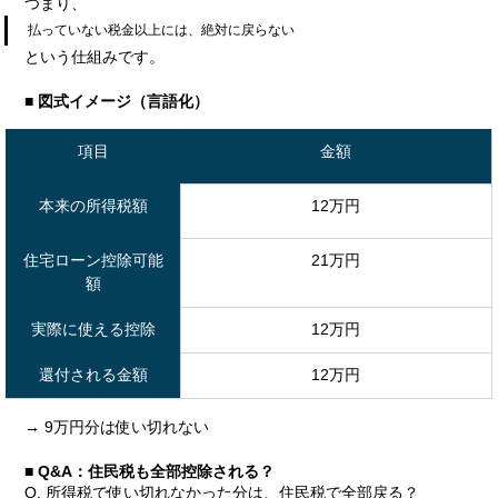
つまり、
払っていない税金以上には、絶対に戻らない
という仕組みです。
■ 図式イメージ（言語化）
項目
金額
本来の所得税額
12万円
住宅ローン控除可能
21万円
額
実際に使える控除
12万円
還付される金額
12万円
→ 9万円分は使い切れない
■ Q&A：住民税も全部控除される？
Q. 所得税で使い切れなかった分は、住民税で全部戻る？