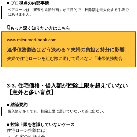
■ プロ視点の内部事情
ペアローンは「審査や返済計画」が主目的で、控除額を最大化する手段で
はありません。
👇もっと深く知りたい方はこちら
www.mitsumori-bank.com
連帯債務割合はどう決める？夫婦の負担と持分に影響する重要ポイントを解説
夫婦で住宅ローンを組む際に避けて通れない「連帯債務割合」。 実際の返済負担や住宅ローン控除、そして将来の持分割合に大きく影響します。 しかし、契約時に深く考えず決めてしまうと、後から「控除が使えなかった」「贈与扱いになった」「離婚・売却時に揉めた」などのトラブルが発生することも。 本記事では、連帯債務の基本構造から、割合の決め方、税務上の注意点、実際のケース別シミュレーションまでを徹底解説。
3-3. 住宅価格・借入額が控除上限を超えていない
【意外と多い盲点】
■ 結論要約
借入額が多くても、控除上限に届いていないと差は出ない。
■ 控除上限を意識していないケース
住宅ローン控除には、
住宅の性能区分