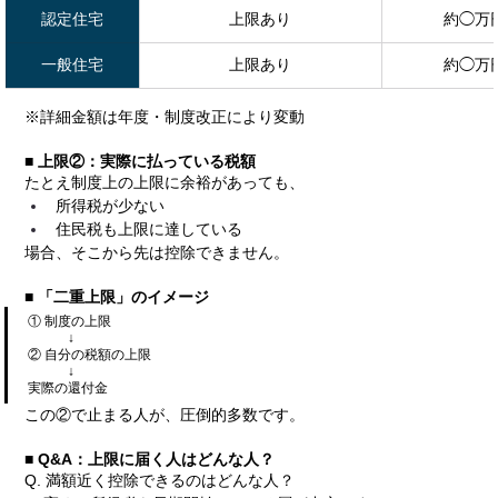
認定住宅
上限あり
約◯万
一般住宅
上限あり
約◯万
※詳細金額は年度・制度改正により変動
■ 上限②：実際に払っている税額
たとえ制度上の上限に余裕があっても、
所得税が少ない
住民税も上限に達している
場合、そこから先は控除できません。
■ 「二重上限」のイメージ
① 制度の上限

　　　↓

② 自分の税額の上限

　　　↓

実際の還付金
この②で止まる人が、圧倒的多数です。
■ Q&A：上限に届く人はどんな人？
Q. 満額近く控除できるのはどんな人？