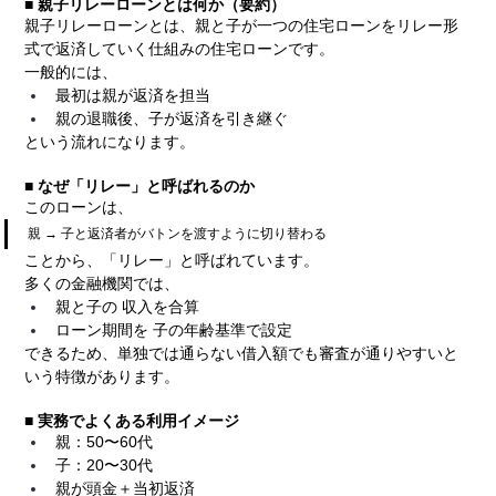
■ 親子リレーローンとは何か（要約）
親子リレーローンとは、親と子が一つの住宅ローンをリレー形
式で返済していく仕組みの住宅ローンです。
一般的には、
最初は親が返済を担当
親の退職後、子が返済を引き継ぐ
という流れになります。
■ なぜ「リレー」と呼ばれるのか
このローンは、
親 → 子と返済者がバトンを渡すように切り替わる
ことから、「リレー」と呼ばれています。
多くの金融機関では、
親と子の 収入を合算
ローン期間を 子の年齢基準で設定
できるため、単独では通らない借入額でも審査が通りやすいと
いう特徴があります。
■ 実務でよくある利用イメージ
親：50〜60代
子：20〜30代
親が頭金＋当初返済