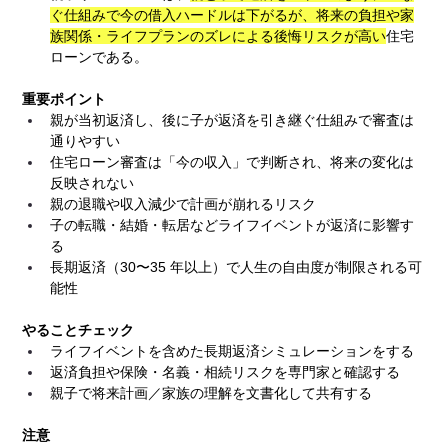
ぐ仕組みで今の借入ハードルは下がるが、将来の負担や家
族関係・ライフプランのズレによる後悔リスクが高い
住宅
ローンである。
重要ポイント
親が当初返済し、後に子が返済を引き継ぐ仕組みで審査は
通りやすい
住宅ローン審査は「今の収入」で判断され、将来の変化は
反映されない
親の退職や収入減少で計画が崩れるリスク
子の転職・結婚・転居などライフイベントが返済に影響す
る
長期返済（30〜35 年以上）で人生の自由度が制限される可
能性
やることチェック
ライフイベントを含めた長期返済シミュレーションをする
返済負担や保険・名義・相続リスクを専門家と確認する
親子で将来計画／家族の理解を文書化して共有する
注意