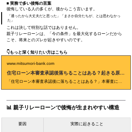
■ 実務で多い後悔の言葉
後悔している人の多くが、後からこう言います。
「通ったから大丈夫だと思った」「まさか自分たちが、とは思わなかっ
た」
これは決して特別な話ではありません。
親子リレーローンは、「今の条件」を最大化するローンだから
こそ、将来とのズレが起きやすいのです。
👇もっと深く知りたい方はこちら
www.mitsumori-bank.com
住宅ローン本審査承認後落ちることはある？起きる原因を整理
「住宅ローン本審査承認後に落ちることはある？」本審査に通ったと聞いたのに、「このあと何かあったらダメになるのでは…」と不安を感じていませんか？ 実は、住宅ローンは本審査承認＝100％確定ではありません。 ただし、落ちるケースには明確な原因があり、正しく行動すればそのリスクは限りなくゼロに近づけられます。 本記事では、本審査承認と融資実行の違い、承認後に落ちる原因、絶対にやってはいけない行動を実務視点で分かりやすく整理します。
📊 親子リレーローンで後悔が生まれやすい構造
要因
実際に起きること