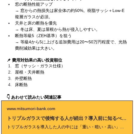
窓の断熱性能アップ
→ 窓からの熱損失は家全体の約50%。樹脂サッシ＋Low-E
複層ガラスが必須。
天井と床の断熱を優先
→ 冬は床、夏は屋根から熱が侵入しやすい。
断熱等級5（ZEH基準）を狙う
→ 等級4から5に上げる追加費用は20〜50万円程度で、光熱
費削減効果は大きい。
📌 費用対効果の高い投資順位
窓（サッシ・ガラス仕様）
屋根・天井断熱
外壁断熱
床断熱
👇 あわせて読みたい関連記事
www.mitsumori-bank.com
トリプルガラスで後悔する人が続出？導入前に知るべきデメリットと注意点
トリプルガラスを導入した人の中には「重い・暗い・高い」と後悔する声も。 本記事では、トリプルガラスの構造・デメリット・費用・導入判断基準を徹底解説。 快適性とコストのバランスを見極め、失敗を防ぐための実践ガイドです。