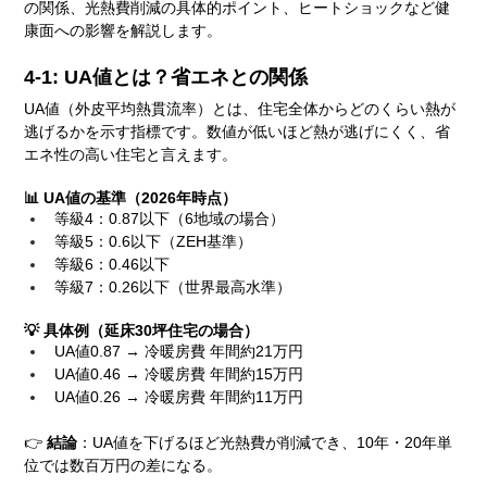
の関係、光熱費削減の具体的ポイント、ヒートショックなど健
康面への影響を解説します。
4-1: UA値とは？省エネとの関係
UA値（外皮平均熱貫流率）とは、住宅全体からどのくらい熱が
逃げるかを示す指標です。数値が低いほど熱が逃げにくく、省
エネ性の高い住宅と言えます。
📊 UA値の基準（2026年時点）
等級4：0.87以下（6地域の場合）
等級5：0.6以下（ZEH基準）
等級6：0.46以下
等級7：0.26以下（世界最高水準）
💡 具体例（延床30坪住宅の場合）
UA値0.87 → 冷暖房費 年間約21万円
UA値0.46 → 冷暖房費 年間約15万円
UA値0.26 → 冷暖房費 年間約11万円
👉 
結論
：UA値を下げるほど光熱費が削減でき、10年・20年単
位では数百万円の差になる。