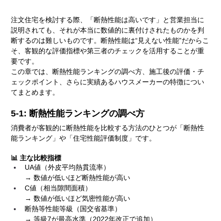
注文住宅を検討する際、「断熱性能は高いです」と営業担当に
説明されても、それが本当に数値的に裏付けされたものかを判
断するのは難しいものです。断熱性能は“見えない性能”だからこ
そ、客観的な評価指標や第三者のチェックを活用することが重
要です。
この章では、断熱性能ランキングの調べ方、施工後の評価・チ
ェックポイント、さらに実績あるハウスメーカーの特徴につい
てまとめます。
5-1: 断熱性能ランキングの調べ方
消費者が客観的に断熱性能を比較する方法のひとつが「断熱性
能ランキング」や「住宅性能評価制度」です。
📊 主な比較指標
UA値（外皮平均熱貫流率）
→ 数値が低いほど断熱性能が高い
C値（相当隙間面積）
→ 数値が低いほど気密性能が高い
断熱等性能等級（国交省基準）
→ 等級7が最高水準（2022年改正で追加）