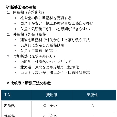
💡 断熱工法の種類
内断熱（充填断熱）
柱や壁の間に断熱材を充填する
コストが安い、施工経験豊富な工務店が多い
欠点：気密施工が甘いと隙間ができやすい
外断熱（外張り断熱）
建物を断熱材で外側からすっぽり覆う工法
長期的に安定した断熱効果
欠点：工事費用が高い
付加断熱（充填＋外張り）
内断熱＋外断熱のハイブリッド
北海道・東北など寒冷地では標準化
コストは高いが、省エネ性・快適性は最高
📌 比較表：断熱工法の特徴
工法
費用感
気密性
内断熱
◎（安い）
△
外断熱
△（高め）
○