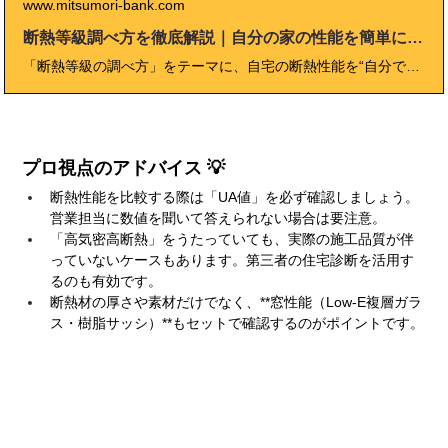
www.mitsumori-bank.com
断熱等級調べ方を徹底解説｜自分の家の性能を簡単に確認する方法
「断熱等級の調べ方」をテーマに、自宅の断熱性能を“自分で確認する”方法を徹底解説。 UA値や地域区分、図面や光熱費、サーモカメラ診断など、初心者でも理解できるステップで紹介しています。 さらに、断熱等級を上げるための具体的なリフォーム手順や、2025年度の最新補助金制度、費用対効果までを住宅FPが実体験をもとに解説。 断熱性能を正しく理解し、快適で健康的な住まいを自ら守るための実践ガイドです。
プロ視点のアドバイス 💡
断熱性能を比較する際は「UA値」を必ず確認しましょう。
営業担当に数値を聞いて答えられない場合は要注意。
「高気密高断熱」をうたっていても、実際の施工品質が伴
っていないケースもあります。第三者の住宅診断を活用す
るのも有効です。
断熱材の厚さや素材だけでなく、**窓性能（Low-E複層ガラ
ス・樹脂サッシ）**もセットで確認するのがポイントです。