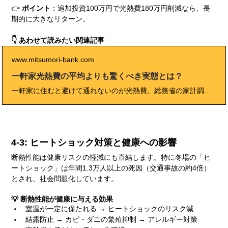
👉 
ポイント
：追加投資100万円で光熱費180万円削減なら、長
期的に大きなリターン。
👇 あわせて読みたい関連記事
www.mitsumori-bank.com
一軒家光熱費の平均よりも驚くべき実態とは？
一軒家に住むと避けて通れないのが光熱費。総務省の家計調査によれば、4人家族の平均は月25,000〜30,000円ですが、地域や設備によって大きく変動します。特に冬は暖房と給湯の負担が増え、夏と比べて2倍近い光熱費になることも珍しくありません。本記事では、一人暮らしから4人家族までの実態比較、オール電化住宅と従来型住宅の違い、省エネ家電や断熱リフォームによる削減効果などを徹底解説。さらに、太陽光発電やHEMS活用による最新の節約術、実際の成功事例、専門家のアドバイスも盛り込みました。家づくりやマイホーム購入を検討する方にとって、光熱費は長期的な家計に直結する重要な要素です。この記事を読めば、「賢く光熱費を管理して快適な暮らしを実現するための具体策」が明確に見えてきます。
4-3: ヒートショック対策と健康への影響
断熱性能は健康リスクの軽減にも直結します。特に冬場の「ヒ
ートショック」は年間1.3万人以上の死因（交通事故の約4倍）
とされ、社会問題化しています。
💡 断熱性能が健康に与える効果
室温が一定に保たれる → ヒートショックのリスク減
結露防止 → カビ・ダニの繁殖抑制 → アレルギー対策