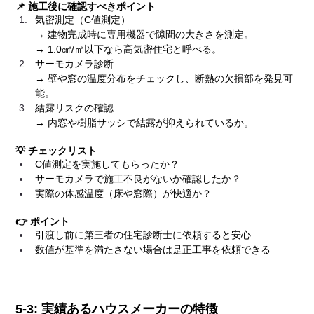
📌 施工後に確認すべきポイント
気密測定（C値測定）
→ 建物完成時に専用機器で隙間の大きさを測定。　
→ 1.0㎠/㎡以下なら高気密住宅と呼べる。
サーモカメラ診断
→ 壁や窓の温度分布をチェックし、断熱の欠損部を発見可
能。
結露リスクの確認
→ 内窓や樹脂サッシで結露が抑えられているか。
💡 チェックリスト
C値測定を実施してもらったか？
サーモカメラで施工不良がないか確認したか？
実際の体感温度（床や窓際）が快適か？
👉 ポイント
引渡し前に第三者の住宅診断士に依頼すると安心
数値が基準を満たさない場合は是正工事を依頼できる
5-3: 実績あるハウスメーカーの特徴