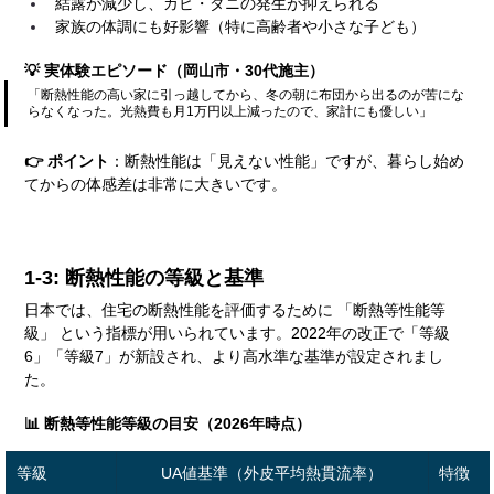
結露が減少し、カビ・ダニの発生が抑えられる
家族の体調にも好影響（特に高齢者や小さな子ども）
💡 実体験エピソード（岡山市・30代施主）
「断熱性能の高い家に引っ越してから、冬の朝に布団から出るのが苦にな
らなくなった。光熱費も月1万円以上減ったので、家計にも優しい」
👉 ポイント
：断熱性能は「見えない性能」ですが、暮らし始め
てからの体感差は非常に大きいです。
1-3: 断熱性能の等級と基準
日本では、住宅の断熱性能を評価するために 「断熱等性能等
級」 という指標が用いられています。2022年の改正で「等級
6」「等級7」が新設され、より高水準な基準が設定されまし
た。
📊 断熱等性能等級の目安（2026年時点）
等級
UA値基準（外皮平均熱貫流率）
特徴