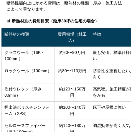
断熱性能向上にかかる費用は、断熱材の種類・厚み・施工方法
によって異なります。
📊 断熱材別の費用目安（延床30坪の住宅の場合）
断熱材の種類
費用相場（材工
特徴
込）
グラスウール（16K・
約60〜90万円
最も安価。標準仕様
100mm）
い
ロックウール（100mm）
約80〜110万円
防音性を重視したい
向く
吹付ウレタン（厚み
約120〜150万
高気密。施工精度が
80mm）
円
を左右
押出法ポリスチレンフォ
約100〜140万
床下や屋根に強い
ーム（XPS）
円
セルロースファイバー
約140〜180万
調湿効果が高く人気
（厚み100mm）
円