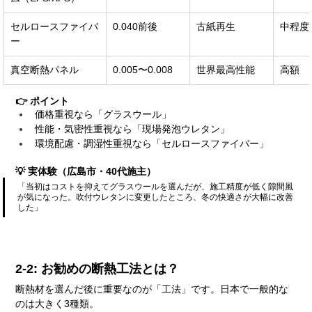
セルロースファイバ
0.040前後
古紙再生
中程度
ー
真空断熱パネル
0.005〜0.008
世界最高性能
高額
👉 ポイント
価格重視なら「グラスウール」
性能・気密性重視なら「現場発泡ウレタン」
環境配慮・調湿性重視なら「セルロースファイバー」
💡 実体験（広島市・40代施主）
「当初はコストを抑えてグラスウールを選んだが、施工精度が低く隙間風
が気になった。吹付ウレタンに変更したところ、冬の快適さが大幅に改善
した」
2-2: お勧めの断熱工法とは？
断熱材を選んだ後に重要なのが「工法」です。日本で一般的な
のは大きく3種類。