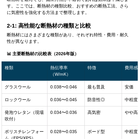
す。ここでは、断熱材の種類比較、おすすめの断熱工法、さら
に気密性を強化する方法まで整理します。
2-1: 高性能な断熱材の種類と比較
断熱材にはさまざまな種類があり、それぞれ特性・費用・耐久
性が異なります。
📊 主要断熱材の比較表（2026年版）
種類
熱伝導率
特徴
費用感
（W/mK）
グラスウール
0.038〜0.046
最も普及
安価
ロックウール
0.036〜0.045
防音性◎
中程度
発泡ウレタン（現場
0.034〜0.036
高気密
やや高
吹付）
ポリスチレンフォー
0.028〜0.035
ボード型
中程度
ム（EPS/XPS）