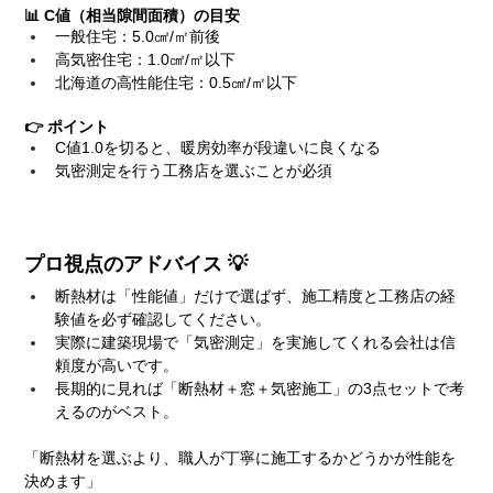
📊 C値（相当隙間面積）の目安
一般住宅：5.0㎠/㎡前後
高気密住宅：1.0㎠/㎡以下
北海道の高性能住宅：0.5㎠/㎡以下
👉 ポイント
C値1.0を切ると、暖房効率が段違いに良くなる
気密測定を行う工務店を選ぶことが必須
プロ視点のアドバイス 💡
断熱材は「性能値」だけで選ばず、施工精度と工務店の経
験値を必ず確認してください。
実際に建築現場で「気密測定」を実施してくれる会社は信
頼度が高いです。
長期的に見れば「断熱材＋窓＋気密施工」の3点セットで考
えるのがベスト。
「断熱材を選ぶより、職人が丁寧に施工するかどうかが性能を
決めます」