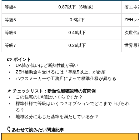
等級4
0.87以下（6地域）
省エネ
等級5
0.6以下
ZEH
等級6
0.46以下
次世代
等級7
0.26以下
世界最
👉 ポイント
UA値が低いほど断熱性能が高い
ZEH補助金を受けるには「等級5以上」が必須
ハウスメーカーや工務店によって標準仕様が異なる
📌 チェックリスト：断熱性能確認時の質問例
この住宅のUA値はいくらですか？
標準仕様で等級はいくつ？オプションでどこまで上げられ
る？
地域区分に応じた基準を満たしているか？
👇 あわせて読みたい関連記事