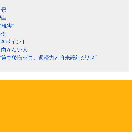
背景
理由
現実”
事例
べきポイント
・向かない人
画次第で後悔ゼロ。返済力と将来設計がカギ