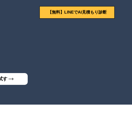
【無料】LINEでAI見積もり診断
試す