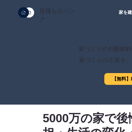
見積もりバン
家を
ク
家づくりの判断材料
家づくりの不安を、
【無料】L
5000万の家で