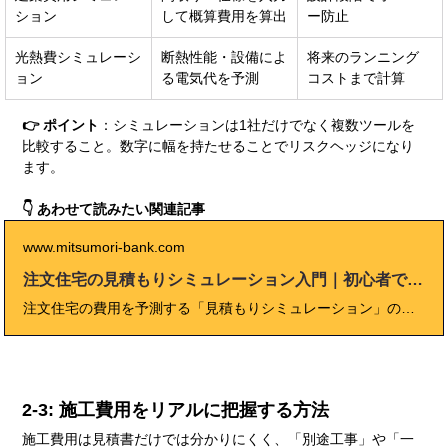
ション
して概算費用を算出
ー防止
光熱費シミュレーシ
断熱性能・設備によ
将来のランニング
ョン
る電気代を予測
コストまで計算
👉 ポイント
：シミュレーションは1社だけでなく複数ツールを
比較すること。数字に幅を持たせることでリスクヘッジになり
ます。
👇 あわせて読みたい関連記事
www.mitsumori-bank.com
注文住宅の見積もりシミュレーション入門｜初心者でも簡単にできる費用予測と注意点
注文住宅の費用を予測する「見積もりシミュレーション」の入門ガイド。 本体工事・付帯工事・諸費用の内訳解説から、無料ツールの活用方法、相見積もりでの比較ポイント、費用オーバーを防ぐ交渉術までを詳しく紹介します。 「シミュレーションをしなかったせいで予算オーバー」にならないために、初心者から実務者まで役立つチェックリストや比較表も掲載。 これから家づくりを始める人にとって、資金計画と見積もり比較の必読記事です。
2-3: 施工費用をリアルに把握する方法
施工費用は見積書だけでは分かりにくく、「別途工事」や「一