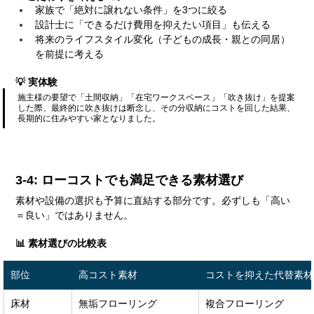
家族で「絶対に譲れない条件」を3つに絞る
設計士に「できるだけ費用を抑えたい項目」も伝える
将来のライフスタイル変化（子どもの成長・親との同居）
を前提に考える
💡 実体験
施主様の要望で「土間収納」「在宅ワークスペース」「吹き抜け」を提案
した際、最終的に吹き抜けは断念し、その分収納にコストを回した結果、
長期的に住みやすい家となりました。
3-4: ローコストでも満足できる素材選び
素材や設備の選択も予算に直結する部分です。必ずしも「高い
＝良い」ではありません。
📊 素材選びの比較表
部位
高コスト素材
コストを抑えた代替素材
床材
無垢フローリング
複合フローリング