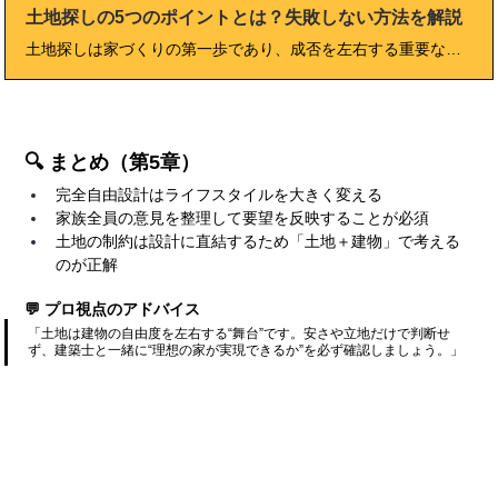
土地探しの5つのポイントとは？失敗しない方法を解説
土地探しは家づくりの第一歩であり、成否を左右する重要な工程です。 本記事では、2025年最新の市場状況や制度を踏まえ、「失敗しない土地探しの5つのポイント」をチェックリストや比較表、実例とともに詳しく解説。 エリア選びのコツや災害リスクの確認方法、不動産会社との付き合い方まで網羅し、あなたの理想の土地探しを成功に導きます。
🔍 まとめ（第5章）
完全自由設計はライフスタイルを大きく変える
家族全員の意見を整理して要望を反映することが必須
土地の制約は設計に直結するため「土地＋建物」で考える
のが正解
💬 プロ視点のアドバイス
「土地は建物の自由度を左右する“舞台”です。安さや立地だけで判断せ
ず、建築士と一緒に“理想の家が実現できるか”を必ず確認しましょう。」