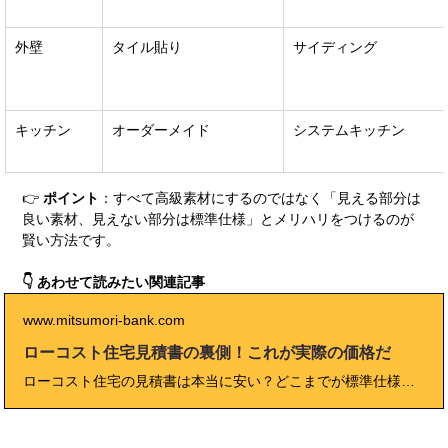
外壁
タイル貼り
サイディング
キッチン
オーダーメイド
システムキッチン
👉 
ポイント
：すべて高級素材にするのではなく「見える部分は
良い素材、見えない部分は標準仕様」とメリハリをつけるのが
賢い方法です。
👇 あわせて読みたい関連記事
www.mitsumori-bank.com
ローコスト住宅見積書の裏側！これが実際の価格だ
ローコスト住宅の見積書は本当に安い？どこまでが標準仕様で、何が追加費用になる？本記事では、ローコスト住宅見積もりの“実際の価格”や総額の仕組み、注意点、よくある失敗・成功事例まで専門家視点と体験談を交えて徹底解説。後悔しない家づくりのための見積り完全ガイドです。