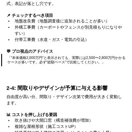
式」表記が落とし穴です。
📌 チェックするべき項目
地盤改良費（地盤調査後に追加されることが多い）
外構工事費（カーポートやフェンスが別見積もりになりや
すい）
付帯工事費（水道・ガス・電気の引込）
💬 プロ視点のアドバイス
「“本体価格2,000万円”と表示されても、実際には2,500〜2,800万円かかる
ケースが多いです。必ず“総額ベース”で比較してください。」
2-4: 間取りやデザインが予算に与える影響
自由度が高い分、間取り・デザイン次第で費用が大きく変動し
ます。
📊 コストを押し上げる要因
吹き抜けや大開口窓（構造補強費が増加）
複雑な屋根形状（施工コストUP）