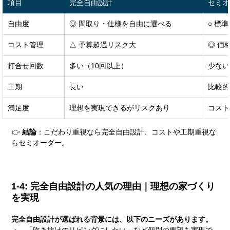
項目
完全自由設計
セミオ
自由度
◎ 間取り・仕様を自由に選べる
○ 標
コスト管理
△ 予算超過リスク大
◎ 価
打合せ回数
多い（10回以上）
少ない
工期
長い
比較的
満足度
理想を実現できるがリスクあり
コスト
👉 
結論
：こだわり重視なら完全自由設計、コストや工期重視な
らセミオーダー。
1-4: 完全自由設計の人気の理由｜理想の家づくり
を実現
完全自由設計が選ばれる背景には、以下のニーズがあります。