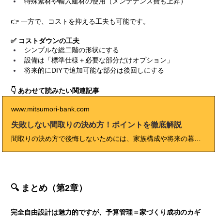
特殊素材や輸入建材の使用（メンテナンス費も上昇）
👉 一方で、コストを抑える工夫も可能です。
✅ コストダウンの工夫
シンプルな総二階の形状にする
設備は「標準仕様＋必要な部分だけオプション」
将来的にDIYで追加可能な部分は後回しにする
👇 あわせて読みたい関連記事
www.mitsumori-bank.com
失敗しない間取りの決め方！ポイントを徹底解説
間取りの決め方で後悔しないためには、家族構成や将来の暮らしまで見据えた計画が不可欠です。このブログでは、失敗しない間取りの具体的な手順や動線・収納・採光のポイント、人気プランの比較、プロのアドバイスや体験談まで徹底解説。これから家づくりを始める方が「本当に快適な間取り」を実現するための総合ガイドです。
🔍 まとめ（第2章）
完全自由設計は魅力的ですが、予算管理＝家づくり成功のカギ