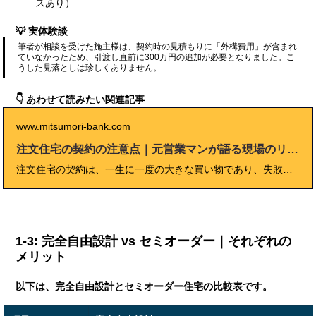
スあり）
💡 実体験談
筆者が相談を受けた施主様は、契約時の見積もりに「外構費用」が含まれ
ていなかったため、引渡し直前に300万円の追加が必要となりました。こ
うした見落としは珍しくありません。
👇 あわせて読みたい関連記事
www.mitsumori-bank.com
注文住宅の契約の注意点｜元営業マンが語る現場のリアル
注文住宅の契約は、一生に一度の大きな買い物であり、失敗すれば家計や暮らしに大きな影響を与えます。本記事では「注文住宅契約で失敗しないための5つの注意点」を中心に、契約前のチェックリスト、見積書や仕様書の確認方法、仮契約のリスク、追加費用の発生を防ぐ工夫、工期遅延や違約金対策などを徹底解説しました。さらに、契約後の流れや必要な資金計画、信頼できるハウスメーカーや工務店の選び方、保証内容のチェック方法についても詳しく紹介。実際のトラブル事例や専門家のアドバイスを交えながら、後悔しない契約の進め方を解説しています。これからマイホームを計画する方が「契約で失敗しない」ための必読ガイドです。
1-3: 完全自由設計 vs セミオーダー｜それぞれの
メリット
以下は、完全自由設計とセミオーダー住宅の比較表です。