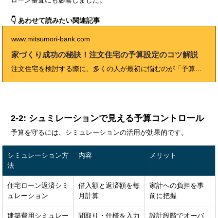
ローン審査にも影響しました。
👇 あわせて読みたい関連記事
www.mitsumori-bank.com
家づくり成功の秘訣！注文住宅の予算設定のコツ解説
注文住宅を検討する際に、多くの人が最初に悩むのが「予算設定」です。 いくらまでなら借りても安心か、どこに費用をかけ、どこで節約するべきか──。 本記事では、注文住宅の予算設定の基本から全国平均・年収別の目安、シミュレーションの方法、諸費用やメンテナンスコストまで徹底解説します。さらに、失敗しがちな落とし穴や、人気の間取りと価格帯、プロの視点によるアドバイスも紹介。 初めて家づくりに挑戦する方も、予算計画を見直したい方も、本記事を読むことで「安心して家を建てるための資金計画の全体像」が掴めます。
2-2: シュミレーションで見える予算コントロール
予算を守るには、シミュレーションの活用が効果的です。
シミュレーション方
内容
メリット
法
住宅ローン返済シミ
借入額と返済額を毎
家計への負担を事
ュレーション
月計算
前に把握
建築費用シミュレー
間取り・仕様を入力
設計段階でオーバ