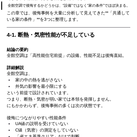
全館空調で後悔するかどうかは、“設備”ではなく“家の条件”でほぼ決まる。
この章では、後悔事例を大量に分析して見えてきた**「共通して
いる家の条件」**を3つに整理します。
4-1. 断熱・気密性能が不足している
結論の要約
全館空調は「高性能住宅前提」の設備。性能不足は後悔直結。
詳細解説
全館空調は、
家の中の熱を逃がさない
外気の影響を最小限にする
という前提で設計されています。
つまり、断熱・気密が弱い家では本領を発揮しません。
にもかかわらず、後悔事例の多くは次の状態です。
後悔につながりやすい性能条件
UA値の説明を受けていない
C値（気密）の測定をしていない
「省エネ基準クリア」だけで判断