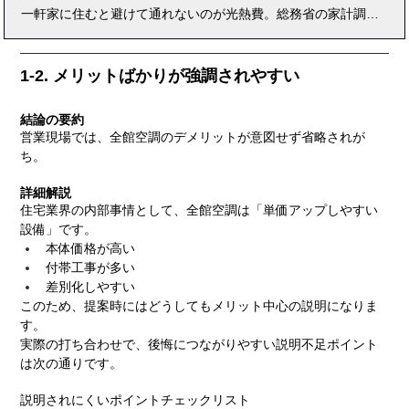
一軒家に住むと避けて通れないのが光熱費。総務省の家計調査によれば、4人家族の平均は月25,000〜30,000円ですが、地域や設備によって大きく変動します。特に冬は暖房と給湯の負担が増え、夏と比べて2倍近い光熱費になることも珍しくありません。本記事では、一人暮らしから4人家族までの実態比較、オール電化住宅と従来型住宅の違い、省エネ家電や断熱リフォームによる削減効果などを徹底解説。さらに、太陽光発電やHEMS活用による最新の節約術、実際の成功事例、専門家のアドバイスも盛り込みました。家づくりやマイホーム購入を検討する方にとって、光熱費は長期的な家計に直結する重要な要素です。この記事を読めば、「賢く光熱費を管理して快適な暮らしを実現するための具体策」が明確に見えてきます。
1-2. メリットばかりが強調されやすい
結論の要約
営業現場では、全館空調のデメリットが意図せず省略されが
ち。
詳細解説
住宅業界の内部事情として、全館空調は「単価アップしやすい
設備」です。
本体価格が高い
付帯工事が多い
差別化しやすい
このため、提案時にはどうしてもメリット中心の説明になりま
す。
実際の打ち合わせで、後悔につながりやすい説明不足ポイント
は次の通りです。
説明されにくいポイントチェックリスト