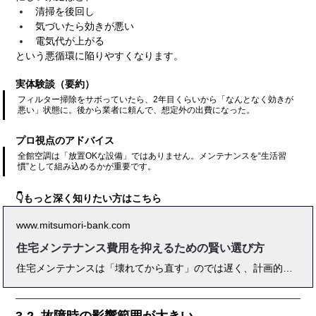
清掃を後回し
気づいたら効きが悪い
電気代が上がる
という悪循環に陥りやすくなります。
実体験談（要約）
フィルター掃除をサボっていたら、2年目くらいから「なんとなく効きが
悪い」状態に。後から業者に頼んで、想定外の出費になった。
プロ視点のアドバイス
全館空調は「放置OKな設備」ではありません。メンテナンスを“生活習
慣”として組み込めるかが重要です。
👇もっと深く知りたい方はこちら
www.mitsumori-bank.com
住宅メンテナンス費用を抑えるための賢い選び方
住宅メンテナンスは「壊れてから直す」のでは遅く、計画的に実施することで費用を抑えつつ住宅寿命を延ばせます。本記事では、外壁や屋根、水回りなど部位ごとのメンテナンス頻度、業者選びのコツ、費用内訳の相場を徹底解説しました。さらに、リフォームとの違い、資産価値を守る方法、最新のドローン・AI診断など2025年以降のトレンドまでカバー。初心者でも分かるチェックリストや比較表を交え、無駄な出費を防ぐための実践的アドバイスを盛り込みました。住宅を長持ちさせたい人やコストを抑えたい人に役立つ、最新の「住宅メンテナンス完全ガイド」です。
3-2. 故障時の影響範囲が大きい