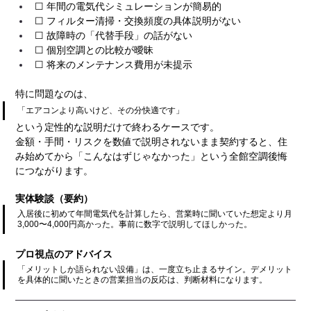
☐ 年間の電気代シミュレーションが簡易的
☐ フィルター清掃・交換頻度の具体説明がない
☐ 故障時の「代替手段」の話がない
☐ 個別空調との比較が曖昧
☐ 将来のメンテナンス費用が未提示
特に問題なのは、
「エアコンより高いけど、その分快適です」
という定性的な説明だけで終わるケースです。
金額・手間・リスクを数値で説明されないまま契約すると、住
み始めてから「こんなはずじゃなかった」という全館空調後悔
につながります。
実体験談（要約）
入居後に初めて年間電気代を計算したら、営業時に聞いていた想定より月
3,000〜4,000円高かった。事前に数字で説明してほしかった。
プロ視点のアドバイス
「メリットしか語られない設備」は、一度立ち止まるサイン。デメリット
を具体的に聞いたときの営業担当の反応は、判断材料になります。