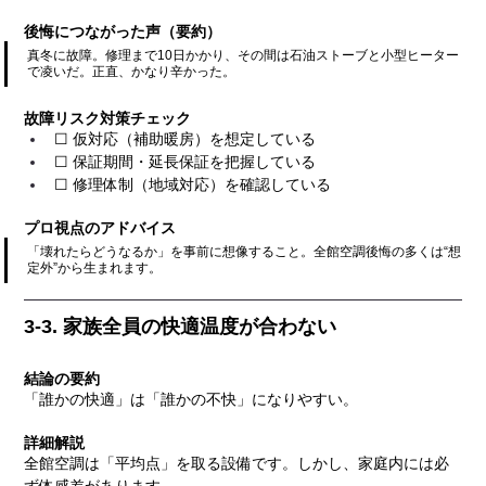
後悔につながった声（要約）
真冬に故障。修理まで10日かかり、その間は石油ストーブと小型ヒーター
で凌いだ。正直、かなり辛かった。
故障リスク対策チェック
☐ 仮対応（補助暖房）を想定している
☐ 保証期間・延長保証を把握している
☐ 修理体制（地域対応）を確認している
プロ視点のアドバイス
「壊れたらどうなるか」を事前に想像すること。全館空調後悔の多くは“想
定外”から生まれます。
3-3. 家族全員の快適温度が合わない
結論の要約
「誰かの快適」は「誰かの不快」になりやすい。
詳細解説
全館空調は「平均点」を取る設備です。しかし、家庭内には必
ず体感差があります。