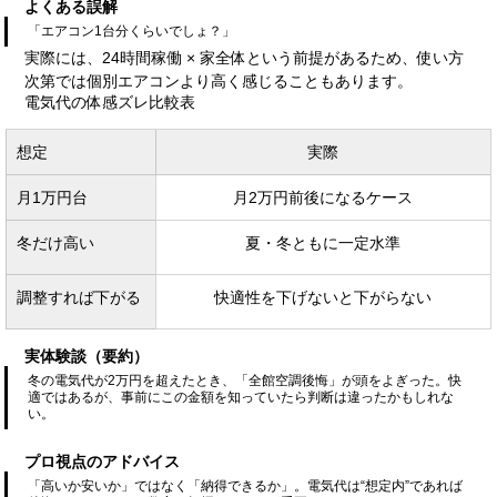
よくある誤解
「エアコン1台分くらいでしょ？」
実際には、24時間稼働 × 家全体という前提があるため、使い方
次第では個別エアコンより高く感じることもあります。
電気代の体感ズレ比較表
想定
実際
月1万円台
月2万円前後になるケース
冬だけ高い
夏・冬ともに一定水準
調整すれば下がる
快適性を下げないと下がらない
実体験談（要約）
冬の電気代が2万円を超えたとき、「全館空調後悔」が頭をよぎった。快
適ではあるが、事前にこの金額を知っていたら判断は違ったかもしれな
い。
プロ視点のアドバイス
「高いか安いか」ではなく「納得できるか」。電気代は“想定内”であれば