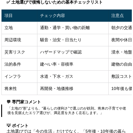
✅ 土地選びで後悔しないための基本チェックリスト
項目
チェック内容
注意点
立地
通勤・通学・買い物の距離
朝夕の交通
周辺環境
騒音・治安・日当たり
夜間や休日
災害リスク
ハザードマップで確認
浸水・地盤
法的条件
建ぺい率・容積率
建物の自由
インフラ
水道・下水・ガス
敷設コスト
将来性
再開発・地価推移
10年後も
💬 専門家コメント
「土地の“形”よりも、“暮らしの便利さ”で選ぶのが鉄則。将来の子育てや老
後を見据えたエリア選びが、満足度を大きく左右します。」
💡 ポイント
土地選びでは「今の生活」だけでなく、「5年後・10年後の暮ら