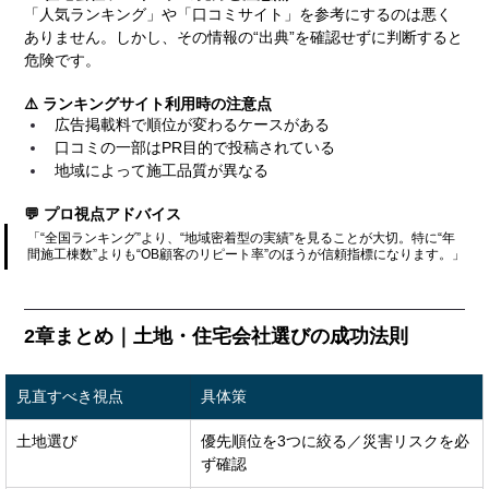
「人気ランキング」や「口コミサイト」を参考にするのは悪く
ありません。しかし、その情報の“出典”を確認せずに判断すると
危険です。
⚠️ ランキングサイト利用時の注意点
広告掲載料で順位が変わるケースがある
口コミの一部はPR目的で投稿されている
地域によって施工品質が異なる
💬 プロ視点アドバイス
「“全国ランキング”より、“地域密着型の実績”を見ることが大切。特に“年
間施工棟数”よりも“OB顧客のリピート率”のほうが信頼指標になります。」
2章まとめ｜土地・住宅会社選びの成功法則
見直すべき視点
具体策
土地選び
優先順位を3つに絞る／災害リスクを必
ず確認