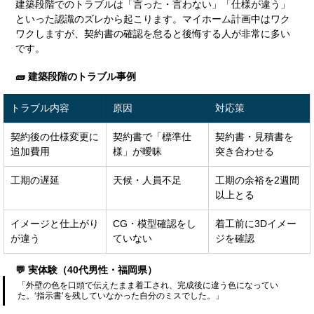
建築段階でのトラブルは「言った・言わない」「仕様が違う」
といった認識のズレから起こります。マイホーム計画中はワク
ワクしますが、契約書の確認を怠ると後悔する人が非常に多い
です。
🧱 建築段階のトラブル事例
トラブル内容
原因
対応策
契約後の仕様変更に
契約書で「標準仕
契約書・見積書を
追加費用
様」が曖昧
突き合わせる
工期の遅延
天候・人員不足
工期の余裕を2週間
以上とる
イメージと仕上がり
CG・模型確認をし
着工前に3Dイメー
が違う
ていない
ジを確認
💬 実体験（40代男性・福岡県）
「外壁の色を口頭で伝えたまま着工され、完成後に違う色になってい
た。‘指示書’を残していなかった自分のミスでした。」