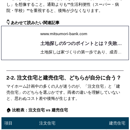
し」を想像すること。通勤よりも**生活利便性（スーパー・病
院・学校）**を重視すると、後悔が少なくなります。
👇 あわせて読みたい関連記事
www.mitsumori-bank.com
土地探しの5つのポイントとは？失敗しない方法を解説
土地探しは家づくりの第一歩であり、成否を左右する重要な工程です。 本記事では、2025年最新の市場状況や制度を踏まえ、「失敗しない土地探しの5つのポイント」をチェックリストや比較表、実例とともに詳しく解説。 エリア選びのコツや災害リスクの確認方法、不動産会社との付き合い方まで網羅し、あなたの理想の土地探しを成功に導きます。
2-2. 注文住宅と建売住宅、どちらが自分に合う？
マイホーム計画中の多くの人が迷うのが、「注文住宅」と「建
売住宅」のどちらを選ぶかです。両者の違いを理解していない
と、思わぬコスト差や後悔が生じます。
🏠 比較表：注文住宅 vs 建売住宅
項目
注文住宅
建売住宅