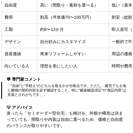
自由度
高い（間取り・素材を選べる）
低い（基本
費用
割高（坪単価70〜100万円）
割安（総額
工期
約8〜12か月
即入居可（
デザイン
自分好みにカスタマイズ
一般的で均
資産価値
将来リフォームしやすい
周辺の価格
向いている人
理想を形にしたい人
時間や費用
💬 専門家コメント
「“自由”と“手軽さ”のどちらを取るかが分岐点です。ただし、建売でも土地
と建物の契約内容を必ず確認すること。特に“建築確認済証”や“保証内容”は
見落とされがちです。」
💡 アドバイス
迷ったら「セミオーダー型住宅」も検討を。外観や構造は決ま
っていても、間取りや内装は自由に選べるため、価格と自由度
のバランスが取りやすいです。