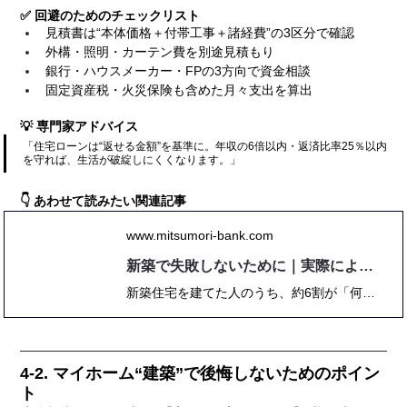
✅ 回避のためのチェックリスト
見積書は“本体価格＋付帯工事＋諸経費”の3区分で確認
外構・照明・カーテン費を別途見積もり
銀行・ハウスメーカー・FPの3方向で資金相談
固定資産税・火災保険も含めた月々支出を算出
💡 専門家アドバイス
「住宅ローンは“返せる金額”を基準に。年収の6倍以内・返済比率25％以内
を守れば、生活が破綻しにくくなります。」
👇 あわせて読みたい関連記事
www.mitsumori-bank.com
新築で失敗しないために｜実際によくある後悔ポイントと対策
新築住宅を建てた人のうち、約6割が「何らかの後悔」を抱えている──（住宅金融支援機構2024調査）。 その多くは「間取り」「収納」「費用」「業者対応」といった、計画段階の見落としが原因です。 本記事では、実際の失敗事例・SNS体験談・専門家コメントをもとに、 「なぜ失敗するのか」「どうすれば防げるのか」を体系的に解説。 後悔しないためのチェックリスト、資金計画、間取り設計、保証・アフターまで、 2025年最新の住宅業界動向を踏まえた“プロ監修の完全ガイド”です。
4-2. マイホーム“建築”で後悔しないためのポイン
ト