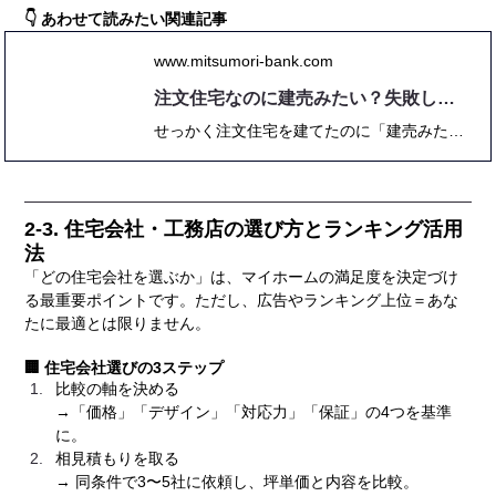
👇 あわせて読みたい関連記事
www.mitsumori-bank.com
注文住宅なのに建売みたい？失敗しない個性派デザイン実例10選
せっかく注文住宅を建てたのに「建売みたい」と言われる…そんな悩みを抱える施主は少なくありません。自由度の高さが魅力の注文住宅も、無難な選択の積み重ねや標準仕様に任せきりにすると、結果的に建売住宅と大差ない仕上がりになってしまいます。本記事では、注文住宅が「建売感」を持ってしまう原因を徹底解説し、外観・内装・間取り・素材選びなどの工夫で個性を出す方法を紹介。さらに、吹き抜けや外構計画、テーマ性を持たせた和モダンスタイルなど、失敗しないデザイン実例10選も掲載しています。後半では、後悔しないための打ち合わせ術やコストバランスの考え方、建売との違いを理解するためのQ&Aも収録。2025年最新の住宅事情に基づき、「注文住宅らしい家」を実現するための完全ガイドです。
2-3. 住宅会社・工務店の選び方とランキング活用
法
「どの住宅会社を選ぶか」は、マイホームの満足度を決定づけ
る最重要ポイントです。ただし、広告やランキング上位＝あな
たに最適とは限りません。
🏢 住宅会社選びの3ステップ
比較の軸を決める
→「価格」「デザイン」「対応力」「保証」の4つを基準
に。
相見積もりを取る
→ 同条件で3〜5社に依頼し、坪単価と内容を比較。