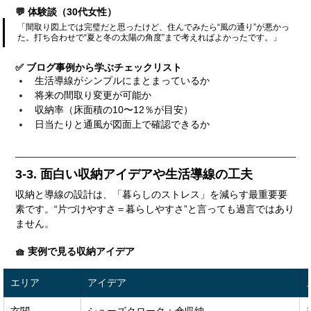
💬 体験談（30代女性）
「間取り図上では完璧だと思ったけど、住んでみたら“風の通り”が悪かっ
た。打ち合わせで“夏と冬の太陽の角度”まで考えればよかったです。」
✅ ブログ事例から学ぶチェックリスト
生活導線がシンプルにまとまっているか
将来の間取り変更が可能か
収納率（床面積の10〜12％が目安）
日当たりと通風が図面上で確認できるか
3-3. 面白い収納アイデアや生活導線の工夫
収納と導線の設計は、「暮らしのストレス」を減らす最重要要
素です。“片づけやすさ＝暮らしやすさ”と言っても過言ではあり
ません。
🧺 実例で見る収納アイデア
エリア
アイデア