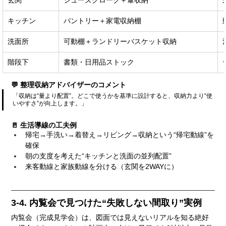
玄関
シューズクローク＋傘収納
キッチン
パントリー＋家電収納棚
洗面所
可動棚＋ランドリーバスケット収納
階段下
書類・日用品ストック
💬 整理収納アドバイザーのコメント
「収納は“量より配置”。どこで使うかを基準に設計すると、収納力より“使
いやすさ”が向上します。」
🚪 生活導線の工夫例
帰宅→手洗い→着替え→リビング→収納という“帰宅動線”を
確保
朝の支度を考えた“キッチンと洗面の並列配置”
来客動線と家族動線を分ける（玄関を2WAYに）
3-4. 内覧会で見つけた“失敗しない間取り”実例
内覧会（完成見学会）は、図面では見えないリアルを知る絶好