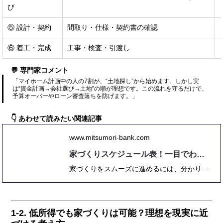
び
⑤ 設計・契約
間取り・仕様・契約書の確認
⑥ 着工・完成
工事・検査・引渡し
💬 専門家コメント
「マイホーム計画中の人の7割が、“土地探し”から始めます。しかし実
は“資金計画→会社選び→土地”の順が理想です。この流れを守るだけで、
予算オーバーやローン審査落ちを防げます。」
👇 あわせて読みたい関連記事
www.mitsumori-bank.com
家づくりスケジュール表！一目でわかるあなたの夢を実現する方法
家づくりをスムーズに進めるには、分かりやすいスケジュール表が欠かせません。本記事では、家づくり スケジュール表の作り方や全体の流れ、各工程ごとの目安や注意点、効率的な進捗管理のコツを徹底解説。成功事例や実際のスケジュール例も交え、初心者でも理想の家づくりが実現できる実践ガイドです。これから新築を考える方は必見！
1-2. 低所得でも家づくりは可能？理想を現実に近