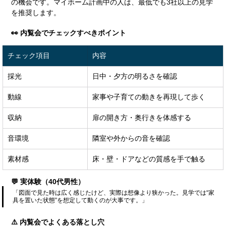
の機会です。マイホーム計画中の人は、最低でも3社以上の見学
を推奨します。
👀 内覧会でチェックすべきポイント
チェック項目
内容
採光
日中・夕方の明るさを確認
動線
家事や子育ての動きを再現して歩く
収納
扉の開き方・奥行きを体感する
音環境
隣室や外からの音を確認
素材感
床・壁・ドアなどの質感を手で触る
💬 実体験（40代男性）
「図面で見た時は広く感じたけど、実際は想像より狭かった。見学では“家
具を置いた状態”を想定して動くのが大事です。」
⚠️ 内覧会でよくある落とし穴