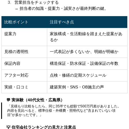
営業担当をチェックする
→ 担当者の知識・提案力・誠実さが最終判断の鍵。
比較ポイント
注目すべき点
提案力
家族構成・生活動線を踏まえた提案があ
るか
見積の透明性
一式表記が多くないか、明細が明確か
保証内容
構造保証・防水保証・設備保証の年数
アフター対応
点検・修繕の定期スケジュール
実績・口コミ
建築実例・SNS・OB施主の声
💬 実体験（40代女性・広島県）
「見積もり比較をしたら、同じ35坪でも総額で500万円差がありました。
内容を見比べると、標準仕様・外構費・照明代など“含まれていない項
目”が多かったです。」
💡 住宅会社ランキングの見方と注意点