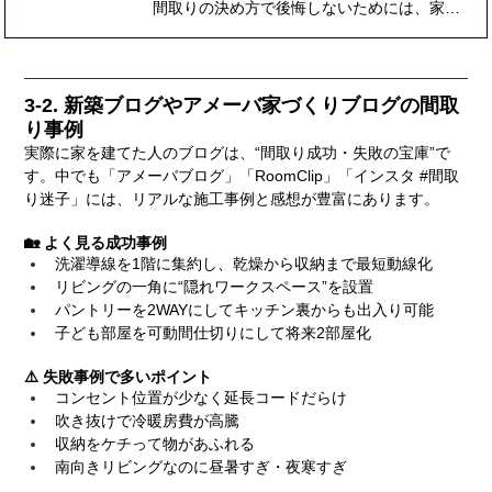
間取りの決め方で後悔しないためには、家族構成や将来の暮らしまで見据えた計画が不可欠です。このブログでは、失敗しない間取りの具体的な手順や動線・収納・採光のポイント、人気プランの比較、プロのアドバイスや体験談まで徹底解説。これから家づくりを始める方が「本当に快適な間取り」を実現するための総合ガイドです。
3-2. 新築ブログやアメーバ家づくりブログの間取
り事例
実際に家を建てた人のブログは、“間取り成功・失敗の宝庫”で
す。中でも「アメーバブログ」「RoomClip」「インスタ 
#間取
り迷子
」には、リアルな施工事例と感想が豊富にあります。
🏡 よく見る成功事例
洗濯導線を1階に集約し、乾燥から収納まで最短動線化
リビングの一角に“隠れワークスペース”を設置
パントリーを2WAYにしてキッチン裏からも出入り可能
子ども部屋を可動間仕切りにして将来2部屋化
⚠️ 失敗事例で多いポイント
コンセント位置が少なく延長コードだらけ
吹き抜けで冷暖房費が高騰
収納をケチって物があふれる
南向きリビングなのに昼暑すぎ・夜寒すぎ