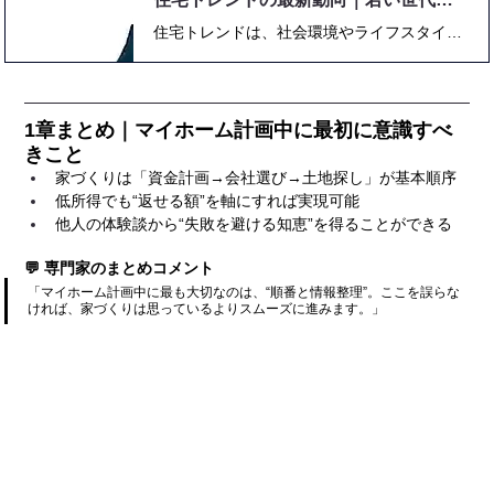
住宅トレンドは、社会環境やライフスタイルの変化に大きく左右されます。2025年以降は、若い世代を中心に「コンパクト住宅」「省エネ性能」「タイパを重視した間取り」が注目され、従来の「広い家」から「効率的で快適な家」へと価値観がシフトしています。また、AIやIoTを活用したスマートホーム化も普及し、電力最適化や防犯・健康管理まで住まいが自動化される時代が到来。さらに施工技術の進化により、工期短縮と品質安定が実現し、住宅価格は依然上昇基調ながら補助金制度の活用が有効となっています。本記事では、最新の住宅設備、施工トレンド、価格動向、そして実際の成功事例まで幅広く紹介。未来の住まい選びに必要な「最新の住宅トレンド」を、データとプロの視点で分かりやすくまとめています。
1章まとめ｜マイホーム計画中に最初に意識すべ
きこと
家づくりは「資金計画→会社選び→土地探し」が基本順序
低所得でも“返せる額”を軸にすれば実現可能
他人の体験談から“失敗を避ける知恵”を得ることができる
💬 専門家のまとめコメント
「マイホーム計画中に最も大切なのは、“順番と情報整理”。ここを誤らな
ければ、家づくりは思っているよりスムーズに進みます。」