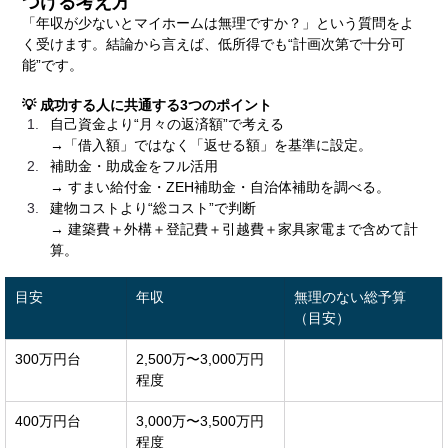
づける考え方
「年収が少ないとマイホームは無理ですか？」という質問をよ
く受けます。結論から言えば、低所得でも“計画次第で十分可
能”です。
💡 成功する人に共通する3つのポイント
自己資金より“月々の返済額”で考える
→「借入額」ではなく「返せる額」を基準に設定。
補助金・助成金をフル活用
→ すまい給付金・ZEH補助金・自治体補助を調べる。
建物コストより“総コスト”で判断
→ 建築費＋外構＋登記費＋引越費＋家具家電まで含めて計
算。
目安
年収
無理のない総予算
（目安）
300万円台
2,500万〜3,000万円
程度
400万円台
3,000万〜3,500万円
程度