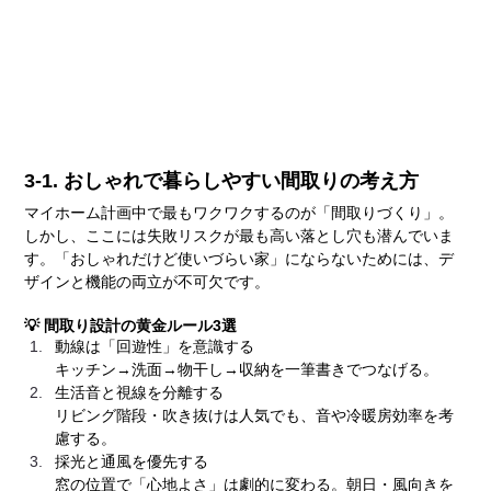
3-1. おしゃれで暮らしやすい間取りの考え方
マイホーム計画中で最もワクワクするのが「間取りづくり」。
しかし、ここには失敗リスクが最も高い落とし穴も潜んでいま
す。「おしゃれだけど使いづらい家」にならないためには、デ
ザインと機能の両立が不可欠です。
💡 間取り設計の黄金ルール3選
動線は「回遊性」を意識する
キッチン→洗面→物干し→収納を一筆書きでつなげる。
生活音と視線を分離する
リビング階段・吹き抜けは人気でも、音や冷暖房効率を考
慮する。
採光と通風を優先する
窓の位置で「心地よさ」は劇的に変わる。朝日・風向きを