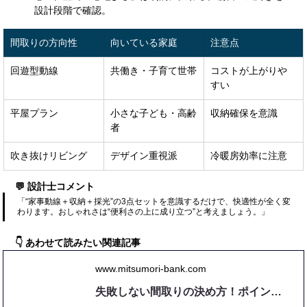
設計段階で確認。
間取りの方向性
向いている家庭
注意点
回遊型動線
共働き・子育て世帯
コストが上がりや
すい
平屋プラン
小さな子ども・高齢
収納確保を意識
者
吹き抜けリビング
デザイン重視派
冷暖房効率に注意
💬 設計士コメント
「“家事動線＋収納＋採光”の3点セットを意識するだけで、快適性が全く変
わります。おしゃれさは“便利さの上に成り立つ”と考えましょう。」
👇 あわせて読みたい関連記事
www.mitsumori-bank.com
失敗しない間取りの決め方！ポイントを徹底解説