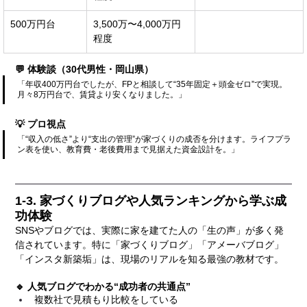
500万円台
3,500万〜4,000万円
程度
💬 体験談（30代男性・岡山県）
「年収400万円台でしたが、FPと相談して“35年固定＋頭金ゼロ”で実現。
月々8万円台で、賃貸より安くなりました。」
💡 プロ視点
「“収入の低さ”より“支出の管理”が家づくりの成否を分けます。ライフプラ
ン表を使い、教育費・老後費用まで見据えた資金設計を。」
1-3. 家づくりブログや人気ランキングから学ぶ成
功体験
SNSやブログでは、実際に家を建てた人の「生の声」が多く発
信されています。特に「家づくりブログ」「アメーバブログ」
「インスタ新築垢」は、現場のリアルを知る最強の教材です。
🔹 人気ブログでわかる“成功者の共通点”
複数社で見積もり比較をしている