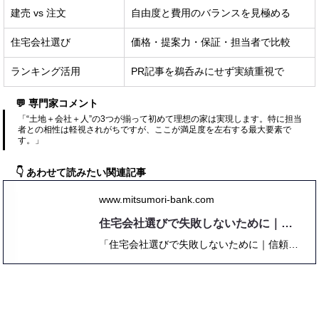
建売 vs 注文
自由度と費用のバランスを見極める
住宅会社選び
価格・提案力・保証・担当者で比較
ランキング活用
PR記事を鵜呑みにせず実績重視で
💬 専門家コメント
「“土地＋会社＋人”の3つが揃って初めて理想の家は実現します。特に担当
者との相性は軽視されがちですが、ここが満足度を左右する最大要素で
す。」
👇 あわせて読みたい関連記事
www.mitsumori-bank.com
住宅会社選びで失敗しないために｜信頼できる会社を見極める方法
「住宅会社選びで失敗しないために｜信頼できる会社を見極める方法」では、ハウスメーカーや工務店を選ぶ際の基準や注意点をわかりやすく解説。実際の口コミ・体験談・比較表を交え、初心者から経験者まで役立つ内容をまとめています。価格・性能・デザイン・保証など、多角的な視点で住宅会社を評価するための完全ガイドです。