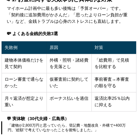
マイホーム計画中に最も多い後悔は「予算オーバー」です。
「契約後に追加費用がかさんだ」「思ったよりローン負担が重
い」など、金銭トラブルは心身のストレスにも直結します。
💸 よくある金銭的失敗3選
失敗例
原因
対策
建物本体価格だけを
外構・照明・諸経費
「総費用」で見積
見て契約
を見落とし
を比較する
ローン審査で通らな
仮審査前に契約して
事前審査→本審査
かった
いた
の順を守る
月々返済が想定より
ボーナス払いを過信
返済比率25％以内
重い
に抑える
💬 実体験（30代夫婦・広島県）
「建物が2,800万円と思っていたら、登記費・地盤改良・外構で+400万
円。‘総額’で考えていなかったことを後悔しました。」