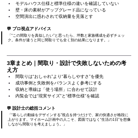
モデルハウス仕様と標準仕様の違いを確認していない
壁・床の素材がアップグレード品になっている
空間演出に惑わされて収納量を見落とす
💬 プロ視点アドバイス
「“この間取りを真似したい”と思ったら、坪数と家族構成を必ずチェッ
ク。条件が違うと同じ間取りでも全く別の結果になります。」
3章まとめ｜間取り・設計で失敗しないための考
え方
間取りは“おしゃれ”より“暮らしやすさ”を優先
成功事例と失敗例をバランスよく参考にする
収納と導線は「使う場所」に合わせて設計
内覧会では“現実サイズ”と“標準仕様”を確認
💬 設計士の総括コメント
「“暮らしの動線をデザインする”視点を持つだけで、家の快適さが格段に
上がります。マイホーム計画中の人こそ、図面ではなく“生活の1日”を想像
しながら間取りを考えましょう。」