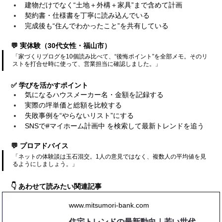
建物だけでなく“土地＋外構＋家具”まで含めて計画
契約書・仕様書を丁寧に読み込んでいる
完成後も“住んでわかったこと”を共有している
💬 実体験（30代女性・福山市）
「家づくりブログを10個読み比べて、“後悔ポイント”を全部メモ。そのリ
ストを打合せ時に使って、営業担当に確認しました。」
✅ 学びを活かすポイント
気になるハウスメーカー名・金額を記録する
実際の坪単価と総額を比較する
失敗事例を“やらないリスト”にする
SNSで#マイホーム計画中 を検索して最新トレンドを追う
💬 プロアドバイス
「ネットの体験談は玉石混交。1人の意見ではなく、複数人の平均値を見
るようにしましょう。」
👇 あわせて読みたい関連記事
www.mitsumori-bank.com
住宅トレンドの最新動向｜若い世代に選ばれる家づくりの特徴