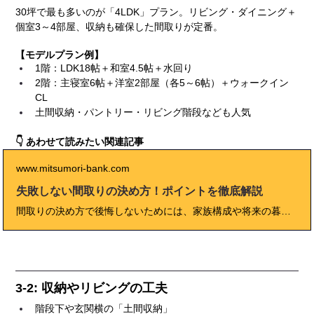
30坪で最も多いのが「4LDK」プラン。リビング・ダイニング＋
個室3～4部屋、収納も確保した間取りが定番。
【モデルプラン例】
1階：LDK18帖＋和室4.5帖＋水回り
2階：主寝室6帖＋洋室2部屋（各5～6帖）＋ウォークイン
CL
土間収納・パントリー・リビング階段なども人気
👇 あわせて読みたい関連記事
www.mitsumori-bank.com
失敗しない間取りの決め方！ポイントを徹底解説
間取りの決め方で後悔しないためには、家族構成や将来の暮らしまで見据えた計画が不可欠です。このブログでは、失敗しない間取りの具体的な手順や動線・収納・採光のポイント、人気プランの比較、プロのアドバイスや体験談まで徹底解説。これから家づくりを始める方が「本当に快適な間取り」を実現するための総合ガイドです。
3-2: 収納やリビングの工夫
階段下や玄関横の「土間収納」