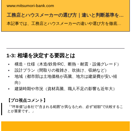
www.mitsumori-bank.com
工務店とハウスメーカーの選び方｜違いと判断基準を徹底比較
本記事では、工務店とハウスメーカーの違いや選び方を徹底比較しています。価格・坪単価・構法の違いだけでなく、アフターサービスや保証体制、実際の成功・失敗事例も紹介。これから家づくりを始める方が、自分に合った業者を判断できるように、プロの視点で具体的なアドバイスとチェックリストをまとめています。
1-3: 相場を決定する要因とは
構造・仕様（木造/鉄骨/RC、断熱・耐震・設備グレード）
設計プラン（間取りの複雑さ、吹抜け、収納など）
地域（都市部は土地価格が高騰、地方は建築費が安い傾
向）
建築時期や市況（資材高騰、職人不足の影響も近年大）
【プロ視点コメント】
「“坪単価”は各社で“含まれる範囲”が異なるため、必ず“総額”で比較するこ
とが重要です。」