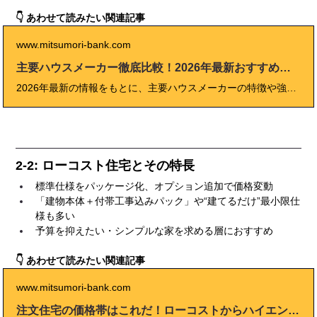
👇 あわせて読みたい関連記事
www.mitsumori-bank.com
主要ハウスメーカー徹底比較！2026年最新おすすめランキングと選び方のポイント
2026年最新の情報をもとに、主要ハウスメーカーの特徴や強み、選び方のポイントを徹底比較。 「どのハウスメーカーが自分や家族に合うのか」「後悔しないためには何を基準に選べばいいのか」と悩む方へ、プロの視点や実際の体験談も交えて詳しく解説しています。 価格や性能、デザイン、アフターサービス、口コミ・評判など、家づくりで本当に大切なポイントを分かりやすくまとめました。 これから注文住宅を検討する方も、すでに複数社を比較している方も必見の内容です。 最新ランキングや地域別おすすめメーカー、見積もり・仕様のチェックポイント、失敗しない選び方のコツまで、家づくりで後悔しないための決定版ガイドです。
2-2: ローコスト住宅とその特長
標準仕様をパッケージ化、オプション追加で価格変動
「建物本体＋付帯工事込みパック」や“建てるだけ”最小限仕
様も多い
予算を抑えたい・シンプルな家を求める層におすすめ
👇 あわせて読みたい関連記事
www.mitsumori-bank.com
注文住宅の価格帯はこれだ！ローコストからハイエンドまで徹底解析