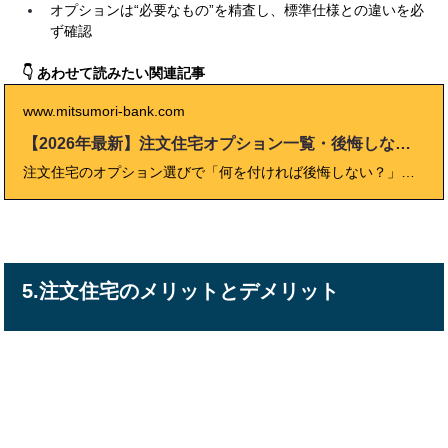
オプションは“必要なもの”を精査し、標準仕様との違いを必
ず確認
👇 あわせて読みたい関連記事
www.mitsumori-bank.com
【2026年最新】注文住宅オプション一覧・後悔しない選び方総まとめ
注文住宅のオプション選びで「何を付ければ後悔しない？」「予算はいくら必要？」と悩んでいませんか？ このブログでは、2026年最新の人気オプション一覧と費用相場、現場経験者の体験談、プロが伝授する選び方や失敗事例まで徹底解説！ 初めて家を建てる方も、リフォームや建て替え検討中の方も、“納得と安心”のオプション選びができるまとめガイドです。 家族の暮らしに本当に必要な設備・仕様を見極め、後悔のないマイホームづくりを一緒に目指しましょう。
5.注文住宅のメリットとデメリット