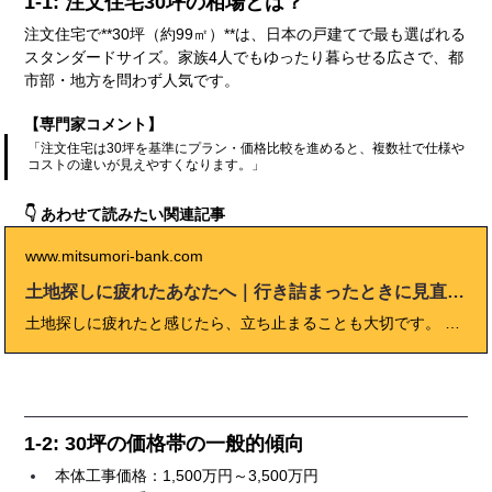
1-1: 注文住宅30坪の相場とは？
注文住宅で**30坪（約99㎡）**は、日本の戸建てで最も選ばれる
スタンダードサイズ。家族4人でもゆったり暮らせる広さで、都
市部・地方を問わず人気です。
【専門家コメント】
「注文住宅は30坪を基準にプラン・価格比較を進めると、複数社で仕様や
コストの違いが見えやすくなります。」
👇 あわせて読みたい関連記事
www.mitsumori-bank.com
土地探しに疲れたあなたへ｜行き詰まったときに見直すべき5つの視点
土地探しに疲れたと感じたら、立ち止まることも大切です。 理想と現実のギャップ、情報の多さ、家族間の意見の違い── その疲れの原因を見つめ直すことで、次の一歩が見えてきます。 本記事では、土地探しで行き詰まったときに見直すべき5つの視点と、 再スタートするための考え方・実践法を専門家の視点で解説します。
1-2: 30坪の価格帯の一般的傾向
本体工事価格：1,500万円～3,500万円