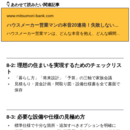
👇 あわせて読みたい関連記事
www.mitsumori-bank.com
ハウスメーカー営業マンの本音20連発！失敗しない選び方の極意
ハウスメーカー営業マンは、どんな本音を抱え、どんな瞬間に“裏側”を見せるのか？ 本記事では、現場経験者の体験談やプロ視点のコメントをもとに、リアルな「営業マンの本音」を20連発で徹底解説！ 値引き交渉の裏、展示場や契約交渉の本心、後悔しない担当者選びのコツまで、“知っておくと失敗しない”住宅営業の真実をまとめました。 契約後に「こんなはずじゃなかった」と後悔しないために、初めて家づくりをする方も安心して読める“まとめサイト型ガイド”です。
8-2: 理想の住まいを実現するためのチェックリス
ト
「暮らし方」「将来設計」「予算」の三軸で家族会議
見積もり・資金計画・間取り図・設備仕様書を全て書面で
保存
8-3: 必要な設備や仕様の見極め方
標準仕様で十分な箇所・追加すべきオプションを明確に