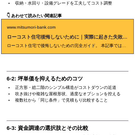
収納・水回り・設備グレードを工夫してコスト調整
👇 あわせて読みたい関連記事
www.mitsumori-bank.com
ローコスト住宅後悔しないために｜実際に起きた失敗例と回避策
ローコスト住宅で後悔しないための完全ガイド。 本記事では、建てた後に多い失敗例・原因・対策を実際の事例を交えて徹底分析。 価格だけで判断せず、本体工事・付帯工事・保証・メンテナンス費までトータルで考える重要性を解説します。 さらに、ハウスメーカーと工務店の比較・オプションの見極め方・20年後を見据えた家づくりのコツまで、住宅購入前に読むべき保存版コンテンツです。
6-2: 坪単価を抑えるためのコツ
正方形・総二階のシンプル構造がコストダウンの近道
吹き抜けや複雑な屋根形状、過度なオプションを控える
複数社から「同じ条件」で見積もり比較すること
6-3: 資金調達の選択肢とその比較