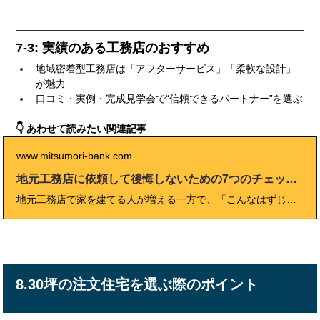
7-3: 実績のある工務店のおすすめ
地域密着型工務店は「アフターサービス」「柔軟な設計」
が魅力
口コミ・実例・完成見学会で“信頼できるパートナー”を選ぶ
👇 あわせて読みたい関連記事
www.mitsumori-bank.com
地元工務店に依頼して後悔しないための7つのチェックポイント
地元工務店で家を建てる人が増える一方で、「こんなはずじゃなかった…」という後悔やトラブルも年々目立つようになっています。 このブログでは、現場の実体験や専門家の声をもとに、地元工務店に依頼して後悔しないための“7つのチェックポイント”を徹底解説。会社選びから見積もり・契約・アフターサービスまで、よくある失敗例や比較のコツ、現場の裏側まで分かりやすくまとめました。 安心して理想の住まいを実現するために、家づくり初心者でもすぐ役立つ“まとめサイト型”の完全保存版ガイドです。
8.30坪の注文住宅を選ぶ際のポイント