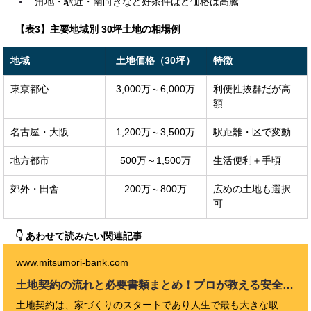
角地・駅近・南向きなど好条件ほど価格は高騰
【表3】主要地域別 30坪土地の相場例
地域
土地価格（30坪）
特徴
東京都心
3,000万～6,000万
利便性抜群だが高
額
名古屋・大阪
1,200万～3,500万
駅距離・区で変動
地方都市
500万～1,500万
生活便利＋手頃
郊外・田舎
200万～800万
広めの土地も選択
可
👇 あわせて読みたい関連記事
www.mitsumori-bank.com
土地契約の流れと必要書類まとめ！プロが教える安全取引の極意
土地契約は、家づくりのスタートであり人生で最も大きな取引のひとつです。 このブログでは、現役の宅建士や不動産実務家の経験に基づき、「土地 契約 流れ」を徹底解説。 契約前の準備から当日の流れ、必要書類、トラブル回避のチェックポイント、プロが教える安心取引のコツまで、初めてでも失敗しないための全知識を詳しくまとめました。 不安や疑問をひとつずつ解消し、理想の住まいへの第一歩を踏み出すための完全ガイドです。