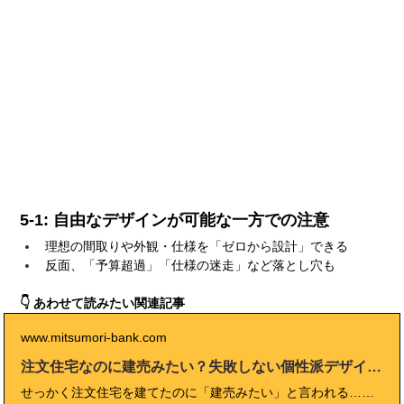
5-1: 自由なデザインが可能な一方での注意
理想の間取りや外観・仕様を「ゼロから設計」できる
反面、「予算超過」「仕様の迷走」など落とし穴も
👇 あわせて読みたい関連記事
www.mitsumori-bank.com
注文住宅なのに建売みたい？失敗しない個性派デザイン実例10選
せっかく注文住宅を建てたのに「建売みたい」と言われる…そんな悩みを抱える施主は少なくありません。自由度の高さが魅力の注文住宅も、無難な選択の積み重ねや標準仕様に任せきりにすると、結果的に建売住宅と大差ない仕上がりになってしまいます。本記事では、注文住宅が「建売感」を持ってしまう原因を徹底解説し、外観・内装・間取り・素材選びなどの工夫で個性を出す方法を紹介。さらに、吹き抜けや外構計画、テーマ性を持たせた和モダンスタイルなど、失敗しないデザイン実例10選も掲載しています。後半では、後悔しないための打ち合わせ術やコストバランスの考え方、建売との違いを理解するためのQ&Aも収録。2025年最新の住宅事情に基づき、「注文住宅らしい家」を実現するための完全ガイドです。