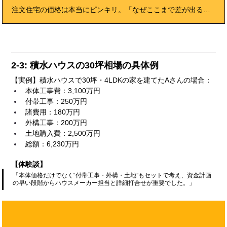
注文住宅の価格は本当にピンキリ。「なぜここまで差が出る？」「どこまで予算を用意すれば理想の家が建つ？」と悩む方も多いはず。本記事では、ローコスト住宅からハイエンド邸宅までの価格帯、地域・会社ごとの相場、人気ハウスメーカーの実例、坪単価のリアル、見落としがちな隠れ費用や予算組みのコツまで、経験者の声とプロの最新データで徹底解析。 初めての家づくりでも安心して比較・検討できる「2025年完全ガイド」です。あなたの理想の住まいへの第一歩を、この一記事から始めてください。
2-3: 積水ハウスの30坪相場の具体例
【実例】積水ハウスで30坪・4LDKの家を建てたAさんの場合：
本体工事費：3,100万円
付帯工事：250万円
諸費用：180万円
外構工事：200万円
土地購入費：2,500万円
総額：6,230万円
【体験談】
「本体価格だけでなく“付帯工事・外構・土地”もセットで考え、資金計画
の早い段階からハウスメーカー担当と詳細打合せが重要でした。」