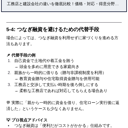
工務店と建設会社の違いを徹底比較！価格・対応・得意分野・実績・口コミなどをもとに、注文住宅を検討する人が後悔しない選択をするためのポイントを解説します。地域ごとの特徴や成功事例も紹介し、専門家の視点から安心できる家づくりの方法を提案します。
5-4: つなぎ融資を避けるための代替手段
場合によっては、つなぎ融資を利用せずに家づくりを進める方
法もあります。
📌 代替手段の例
自己資金で土地代や着工金を賄う
→ 頭金を多めに用意できる家庭向き
親族から一時的に借りる（贈与非課税制度を利用）
→ 教育資金贈与や住宅取得資金贈与を併用可能
工務店と交渉して支払い時期を後ろ倒しにする
→ 柔軟な工務店であれば対応してもらえる場合あり
💬 実際に「親から一時的に資金を借り、住宅ローン実行後に返
済した」というケースも少なくありません。
💡 プロ視点アドバイス
つなぎ融資は「便利だがコストがかかる」仕組みです。