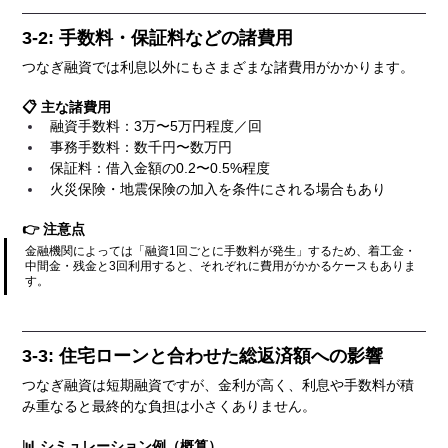
3-2: 手数料・保証料などの諸費用
つなぎ融資では利息以外にもさまざまな諸費用がかかります。
📋 主な諸費用
融資手数料：3万〜5万円程度／回
事務手数料：数千円〜数万円
保証料：借入金額の0.2〜0.5%程度
火災保険・地震保険の加入を条件にされる場合もあり
👉 注意点
金融機関によっては「融資1回ごとに手数料が発生」するため、着工金・
中間金・残金と3回利用すると、それぞれに費用がかかるケースもありま
す。
3-3: 住宅ローンと合わせた総返済額への影響
つなぎ融資は短期融資ですが、金利が高く、利息や手数料が積
み重なると最終的な負担は小さくありません。
📊 シミュレーション例（概算）