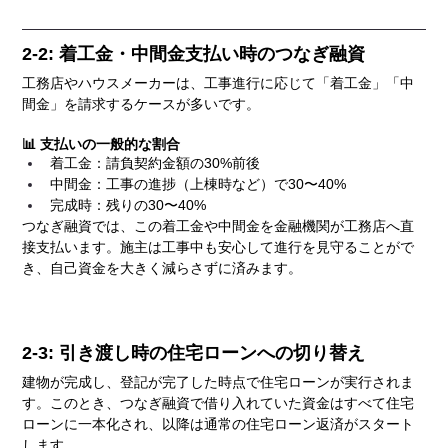
2-2: 着工金・中間金支払い時のつなぎ融資
工務店やハウスメーカーは、工事進行に応じて「着工金」「中
間金」を請求するケースが多いです。
📊 支払いの一般的な割合
着工金：請負契約金額の30%前後
中間金：工事の進捗（上棟時など）で30〜40%
完成時：残りの30〜40%
つなぎ融資では、この着工金や中間金を金融機関が工務店へ直
接支払います。施主は工事中も安心して進行を見守ることがで
き、自己資金を大きく減らさずに済みます。
2-3: 引き渡し時の住宅ローンへの切り替え
建物が完成し、登記が完了した時点で住宅ローンが実行されま
す。このとき、つなぎ融資で借り入れていた資金はすべて住宅
ローンに一本化され、以降は通常の住宅ローン返済がスタート
します。