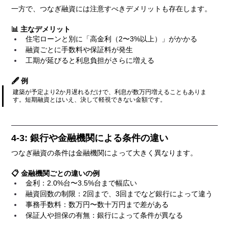
一方で、つなぎ融資には注意すべきデメリットも存在します。
📊 主なデメリット
住宅ローンと別に「高金利（2〜3%以上）」がかかる
融資ごとに手数料や保証料が発生
工期が延びると利息負担がさらに増える
🖋️ 例
建築が予定より2か月遅れるだけで、利息が数万円増えることもありま
す。短期融資とはいえ、決して軽視できない金額です。
4-3: 銀行や金融機関による条件の違い
つなぎ融資の条件は金融機関によって大きく異なります。
📋 金融機関ごとの違いの例
金利：2.0%台〜3.5%台まで幅広い
融資回数の制限：2回まで、3回までなど銀行によって違う
事務手数料：数万円〜数十万円まで差がある
保証人や担保の有無：銀行によって条件が異なる