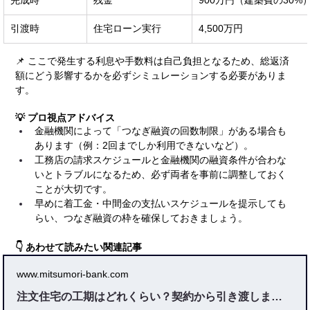
完成時
残金
900万円（建築費の30%
引渡時
住宅ローン実行
4,500万円
📌 ここで発生する利息や手数料は自己負担となるため、総返済
額にどう影響するかを必ずシミュレーションする必要がありま
す。
💡 プロ視点アドバイス
金融機関によって「つなぎ融資の回数制限」がある場合も
あります（例：2回までしか利用できないなど）。
工務店の請求スケジュールと金融機関の融資条件が合わな
いとトラブルになるため、必ず両者を事前に調整しておく
ことが大切です。
早めに着工金・中間金の支払いスケジュールを提示しても
らい、つなぎ融資の枠を確保しておきましょう。
👇 あわせて読みたい関連記事
www.mitsumori-bank.com
注文住宅の工期はどれくらい？契約から引き渡しまでの流れを解説