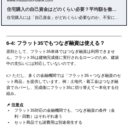
www.mitsumori-bank.com
住宅購入の自己資金はどのくらい必要？平均額を徹底解説
住宅購入には「自己資金」がどれくらい必要なのか、不安に感じる方も多いのではないでしょうか？本記事では、住宅購入に必要な自己資金の定義や平均額、地域・物件タイプ別の目安から、貯蓄計画や資金準備の具体的な方法まで、わかりやすく解説します。また、住宅ローンとの関係や注意点、購入後のライフプランまで踏まえて、後悔しない家づくりのための知識を網羅的に紹介しています。自己資金に不安がある方も、これを読めば安心して住宅購入の準備が始められます。
6-4: フラット35でもつなぎ融資は使える？
原則として、フラット35単体ではつなぎ融資は利用できませ
ん。フラット35は建物完成後に実行されるローンのため、建築
中の支払いには対応していないのです。
👉 ただし、多くの金融機関では「フラット35＋つなぎ融資のセ
ット商品」を提供しています。例：土地代・着工金はつなぎ融
資でカバーし、完成後にフラット35に切り替えて一本化する仕
組み。
📌 注意点
フラット35対応の金融機関でも、つなぎ融資の条件（金
利・回数）はそれぞれ違う
セット商品でも諸費用は別途発生する