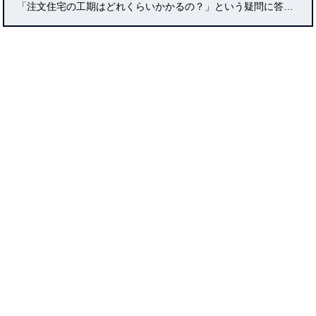
「注文住宅の工期はどれくらいかかるの？」という疑問に答える完全ガイドです。契約から着工・完成・引き渡しまでの流れ、工期が延びやすい要因とその対策、工期を短縮するためのポイント、実際の遅延事例や住宅ローンとの関係性まで徹底的に解説。さらに、入居スケジュールや施主検査チェックリストも掲載し、安心して理想の家づくりを進めるための知識を提供します。