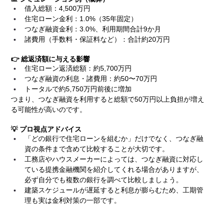
借入総額：4,500万円
住宅ローン金利：1.0%（35年固定）
つなぎ融資金利：3.0%、利用期間合計9か月
諸費用（手数料・保証料など）：合計約20万円
👉 総返済額に与える影響
住宅ローン返済総額：約5,700万円
つなぎ融資の利息・諸費用：約50〜70万円
トータルで約5,750万円前後に増加
つまり、つなぎ融資を利用すると総額で50万円以上負担が増え
る可能性が高いのです。
💡 プロ視点アドバイス
「どの銀行で住宅ローンを組むか」だけでなく、つなぎ融
資の条件まで含めて比較することが大切です。
工務店やハウスメーカーによっては、つなぎ融資に対応し
ている提携金融機関を紹介してくれる場合がありますが、
必ず自分でも複数の銀行を調べて比較しましょう。
建築スケジュールが遅延すると利息が膨らむため、工期管
理も実は金利対策の一部です。