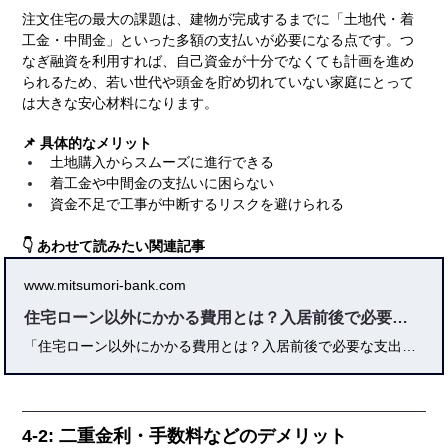
注文住宅の最大の課題は、建物が完成するまでに「土地代・着
工金・中間金」といった多額の支払いが必要になる点です。つ
なぎ融資を利用すれば、自己資金が十分でなくても計画を進め
られるため、若い世代や頭金を貯め切れていない家庭にとって
は大きな安心材料になります。
📌 具体的なメリット
土地購入からスムーズに進行できる
着工金や中間金の支払いに困らない
資金不足で工事が中断するリスクを避けられる
👇 あわせて読みたい関連記事
www.mitsumori-bank.com
住宅ローン以外にかかる費用とは？入居前後で必要な支出を徹底解説
「住宅ローン以外にかかる費用とは？入居前後で必要な支出を徹底解説」では、住宅購入時に必ず発生する諸費用や税金、仲介手数料、火災保険料から、入居後の固定資産税や修繕積立金、光熱費までを詳しく解説。 一戸建てとマンションの違いや、頭金・保証料・諸費用ローンの注意点、さらにケース別シミュレーションを通じて「総費用の実態」をわかりやすくまとめました。 これから住宅購入を検討する方にとって、賢く資金計画を立てるための必読ガイドです。
4-2: 二重金利・手数料などのデメリット