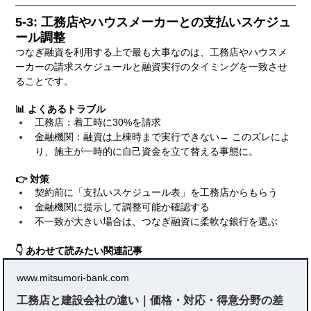
5-3: 工務店やハウスメーカーとの支払いスケジュ
ール調整
つなぎ融資を利用する上で最も大事なのは、工務店やハウスメ
ーカーの請求スケジュールと融資実行のタイミングを一致させ
ることです。
📊 よくあるトラブル
工務店：着工時に30%を請求
金融機関：融資は上棟時まで実行できない→ このズレによ
り、施主が一時的に自己資金を立て替える事態に。
👉 対策
契約前に「支払いスケジュール表」を工務店からもらう
金融機関に提示して調整可能か確認する
不一致が大きい場合は、つなぎ融資に柔軟な銀行を選ぶ
👇 あわせて読みたい関連記事
www.mitsumori-bank.com
工務店と建設会社の違い｜価格・対応・得意分野の差