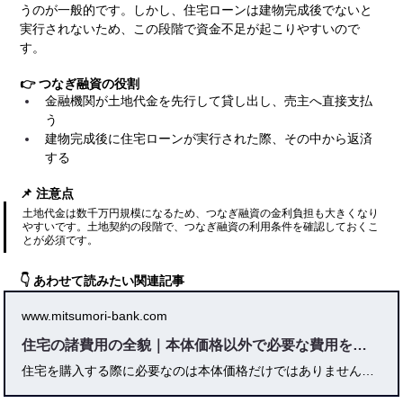
うのが一般的です。しかし、住宅ローンは建物完成後でないと
実行されないため、この段階で資金不足が起こりやすいので
す。
👉 つなぎ融資の役割
金融機関が土地代金を先行して貸し出し、売主へ直接支払
う
建物完成後に住宅ローンが実行された際、その中から返済
する
📌 注意点
土地代金は数千万円規模になるため、つなぎ融資の金利負担も大きくなり
やすいです。土地契約の段階で、つなぎ融資の利用条件を確認しておくこ
とが必須です。
👇 あわせて読みたい関連記事
www.mitsumori-bank.com
住宅の諸費用の全貌｜本体価格以外で必要な費用を徹底解説
住宅を購入する際に必要なのは本体価格だけではありません。登記費用や仲介手数料、印紙税、保険料、税金、引越し費用など、「住宅 諸費用」 と呼ばれるさまざまな支出が発生します。本記事では、新築一戸建て・注文住宅・建売住宅それぞれの諸費用の違いから、購入後に必要となるランニングコストまで徹底解説。さらに、資金計画の立て方、費用を抑える実践的な方法、トラブルを避ける契約時の注意点など、失敗しないためのポイントをまとめました。専門家の視点と実体験も交えた、住宅購入を考えるすべての人に役立つ完全ガイドです。