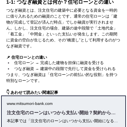
1-1: つなぎ融資とは何か？住宅ローンとの違い
つなぎ融資とは、注文住宅の建築中に必要となる資金を一時的
に借り入れるための融資のことです。通常の住宅ローンは「建
物が完成して登記が済んだ時点」でしか融資が実行されませ
ん。しかし、注文住宅の場合、建築の途中段階で「土地代金」
「着工金」「中間金」といった支払いが発生します。この期間
に資金の空白が生じるため、その“橋渡し”として利用するのがつ
なぎ融資です。
📌 住宅ローンとの違い
住宅ローン → 完成した建物を担保に融資を受ける
つなぎ融資 → 建築中の段階で先行して資金を受けられる
つまり、つなぎ融資は「住宅ローンの前払い的な役割」を持つ
特別なローンです。
👇 あわせて読みたい関連記事
www.mitsumori-bank.com
注文住宅のローンはいつから支払い開始？契約から引き渡しまで徹底解説
本記事では「注文住宅のローンはいつから支払い開始になるのか」を徹底解説しています。契約から引き渡しまでの流れ、建売との違い、つなぎ融資の仕組み、家賃との二重払いリスク、返済開始日を遅らせる方法など、家づくりを検討する方が気になる資金の動きを初心者にも分かりやすく整理しました。さらに、金融機関の審査タイミングや必要書類、実体験談や専門家コメントも交え、2025年最新の住宅ローン事情を反映しています。これから注文住宅を建てる方にとって必読の内容です。